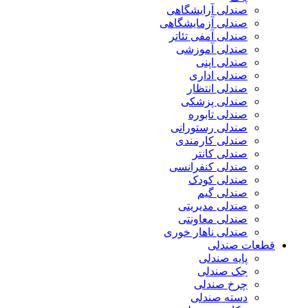
صندلی آرایشگاهی
صندلی آزمایشگاهی
صندلی آمفی تئاتر
صندلی آموزشی
صندلی اپنی
صندلی اداری
صندلی انتظار
صندلی پزشکی
صندلی تابوره
صندلی رستورانی
صندلی کارمندی
صندلی کانتر
صندلی کنفرانسی
صندلی کودک
صندلی گیم
صندلی مدیریتی
صندلی معاونتی
صندلی ناهار خوری
قطعات صندلی
پایه صندلی
جک صندلی
چرخ صندلی
دسته صندلی