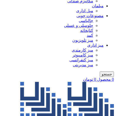
مکانیزم صندلی
مبلمان
مبل اداری
مصنوعات چوبی
جالباسی
جلومبلی و عسلی
کتابخانه
کمد
میز تلویزیون
میز اداری
میز کارمندی
میز کامپیوتر
میز کنفرانسی
میز مدیریتی
جستجو
0
محصول
0
تومان