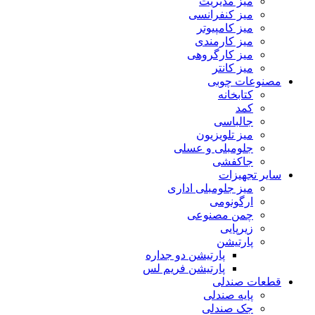
میز مدیریت
میز کنفرانسی
میز کامپیوتر
میز کارمندی
میز کارگروهی
میز کانتر
مصنوعات چوبی
کتابخانه
کمد
جالباسی
میز تلویزیون
جلومبلی و عسلی
جاکفشی
سایر تجهیزات
میز جلومبلی اداری
ارگونومی
چمن مصنوعی
زیرپایی
پارتیشن
پارتیشن دو جداره
پارتیشن فریم لس
قطعات صندلی
پایه صندلی
جک صندلی