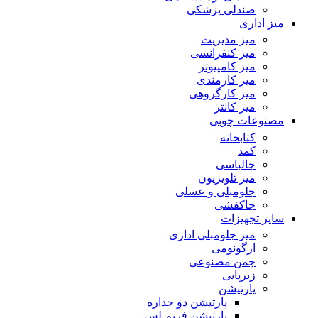
صندلی پزشکی
میز اداری
میز مدیریت
میز کنفرانسی
میز کامپیوتر
میز کارمندی
میز کارگروهی
میز کانتر
مصنوعات چوبی
کتابخانه
کمد
جالباسی
میز تلویزیون
جلومبلی و عسلی
جاکفشی
سایر تجهیزات
میز جلومبلی اداری
ارگونومی
چمن مصنوعی
زیرپایی
پارتیشن
پارتیشن دو جداره
پارتیشن فریم لس