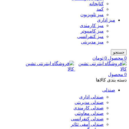
کتابخانه
کمد
میز تلویزیون
میز اداری
میز کارمندی
میز کامپیوتر
میز کنفرانسی
میز مدیریتی
جستجو
0
محصول
0
تومان
0
محصول
دسته بندی کالاها
صندلی
صندلی اداری
صندلی مدیریتی
صندلی کارمندی
صندلی معاونتی
صندلی کنفرانسی
صندلی آمفی تئاتر