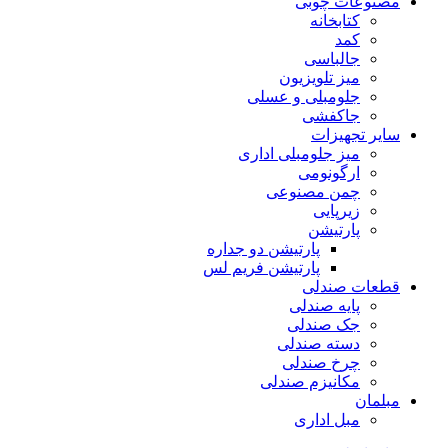
مصنوعات چوبی
کتابخانه
کمد
جالباسی
میز تلویزیون
جلومبلی و عسلی
جاکفشی
سایر تجهیزات
میز جلومبلی اداری
ارگونومی
چمن مصنوعی
زیرپایی
پارتیشن
پارتیشن دو جداره
پارتیشن فریم لس
قطعات صندلی
پایه صندلی
جک صندلی
دسته صندلی
چرخ صندلی
مکانیزم صندلی
مبلمان
مبل اداری