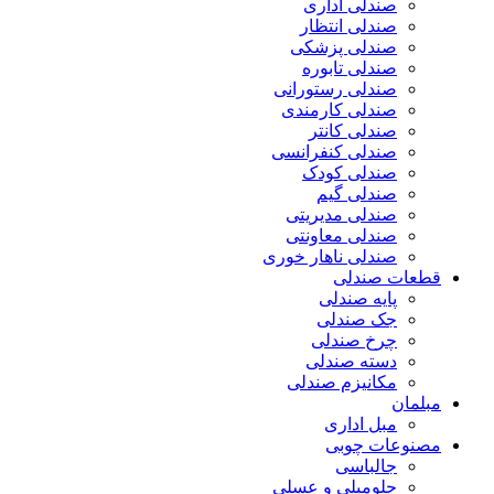
صندلی اداری
صندلی انتظار
صندلی پزشکی
صندلی تابوره
صندلی رستورانی
صندلی کارمندی
صندلی کانتر
صندلی کنفرانسی
صندلی کودک
صندلی گیم
صندلی مدیریتی
صندلی معاونتی
صندلی ناهار خوری
قطعات صندلی
پایه صندلی
جک صندلی
چرخ صندلی
دسته صندلی
مکانیزم صندلی
مبلمان
مبل اداری
مصنوعات چوبی
جالباسی
جلومبلی و عسلی