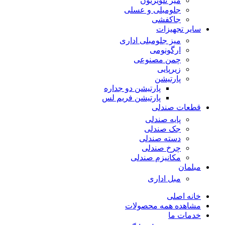
میز تلویزیون
جلومبلی و عسلی
جاکفشی
سایر تجهیزات
میز جلومبلی اداری
ارگونومی
چمن مصنوعی
زیرپایی
پارتیشن
پارتیشن دو جداره
پارتیشن فریم لس
قطعات صندلی
پایه صندلی
جک صندلی
دسته صندلی
چرخ صندلی
مکانیزم صندلی
مبلمان
مبل اداری
خانه اصلی
مشاهده همه محصولات
خدمات ما