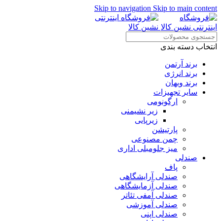
Skip to navigation
Skip to main content
انتخاب دسته بندی
برند آرتمن
برند انرژی
برند ویهان
سایر تجهیزات
ارگونومی
زیر نشیمنی
زیرپایی
پارتیشن
چمن مصنوعی
میز جلومبلی اداری
صندلی
پاف
صندلی آرایشگاهی
صندلی آزمایشگاهی
صندلی آمفی تئاتر
صندلی آموزشی
صندلی اپنی