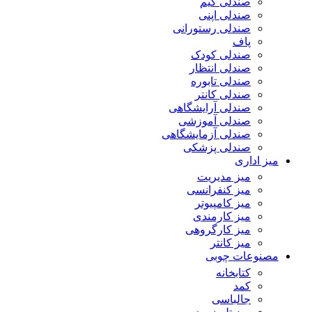
صندلی گیم
صندلی اپنی
صندلی رستورانی
پاف
صندلی کودک
صندلی انتظار
صندلی تابوره
صندلی کانتر
صندلی آرایشگاهی
صندلی آموزشی
صندلی آزمایشگاهی
صندلی پزشکی
میز اداری
میز مدیریت
میز کنفرانسی
میز کامپیوتر
میز کارمندی
میز کارگروهی
میز کانتر
مصنوعات چوبی
کتابخانه
کمد
جالباسی