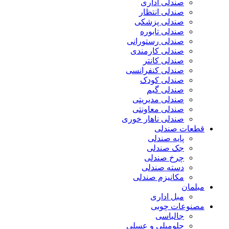
صندلی اداری
صندلی انتظار
صندلی پزشکی
صندلی تابوره
صندلی رستورانی
صندلی کارمندی
صندلی کانتر
صندلی کنفرانسی
صندلی کودک
صندلی گیم
صندلی مدیریتی
صندلی معاونتی
صندلی ناهار خوری
قطعات صندلی
پایه صندلی
جک صندلی
چرخ صندلی
دسته صندلی
مکانیزم صندلی
مبلمان
مبل اداری
مصنوعات چوبی
جالباسی
جلومبلی و عسلی