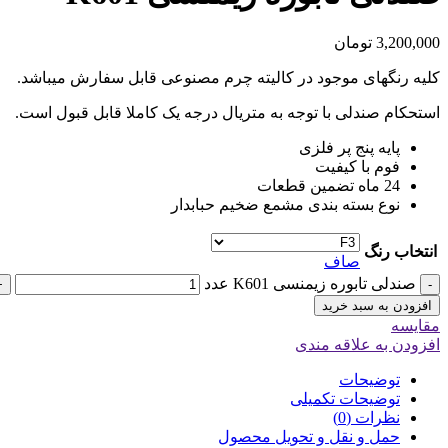
3,200,000
تومان
کلیه رنگهای موجود در کالیته چرم مصنوعی قابل سفارش میباشد.
استحکام صندلی با توجه به متریال درجه یک کاملا قابل قبول است.
پایه پنج پر فلزی
فوم با کیفیت
24 ماه تضمین قطعات
نوع بسته بندی مشمع ضخیم حبابدار
انتخاب رنگ
صاف
صندلی تابوره زیمنسی K601 عدد
+
-
افزودن به سبد خرید
مقایسه
افزودن به علاقه مندی
توضیحات
توضیحات تکمیلی
نظرات (0)
حمل و نقل و تحویل محصول