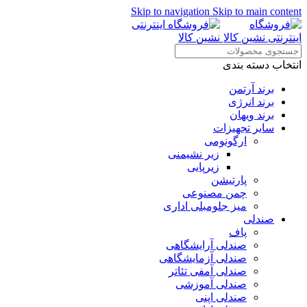
Skip to navigation
Skip to main content
انتخاب دسته بندی
برند آرتمن
برند انرژی
برند ویهان
سایر تجهیزات
ارگونومی
زیر نشیمنی
زیرپایی
پارتیشن
چمن مصنوعی
میز جلومبلی اداری
صندلی
پاف
صندلی آرایشگاهی
صندلی آزمایشگاهی
صندلی آمفی تئاتر
صندلی آموزشی
صندلی اپنی