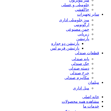
میز تلویزیون
جلومبلی و عسلی
جاکفشی
سایر تجهیزات
میز جلومبلی اداری
ارگونومی
چمن مصنوعی
زیرپایی
پارتیشن
پارتیشن دو جداره
پارتیشن فریم لس
قطعات صندلی
پایه صندلی
جک صندلی
دسته صندلی
چرخ صندلی
مکانیزم صندلی
مبلمان
مبل اداری
خانه اصلی
مشاهده همه محصولات
خدمات ما