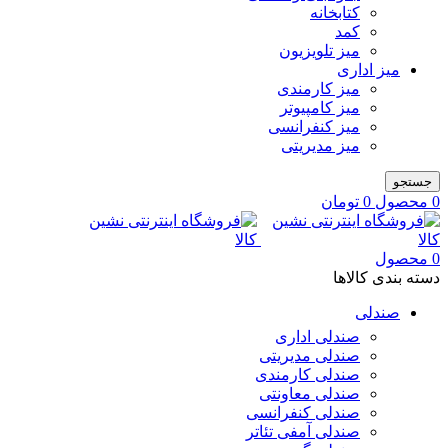
کتابخانه
کمد
میز تلویزیون
میز اداری
میز کارمندی
میز کامپیوتر
میز کنفرانسی
میز مدیریتی
جستجو
0
محصول
0
تومان
0
محصول
دسته بندی کالاها
صندلی
صندلی اداری
صندلی مدیریتی
صندلی کارمندی
صندلی معاونتی
صندلی کنفرانسی
صندلی آمفی تئاتر