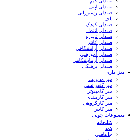
صندلی گیم
صندلی اپنی
صندلی رستورانی
پاف
صندلی کودک
صندلی انتظار
صندلی تابوره
صندلی کانتر
صندلی آرایشگاهی
صندلی آموزشی
صندلی آزمایشگاهی
صندلی پزشکی
میز اداری
میز مدیریت
میز کنفرانسی
میز کامپیوتر
میز کارمندی
میز کارگروهی
میز کانتر
مصنوعات چوبی
کتابخانه
کمد
جالباسی