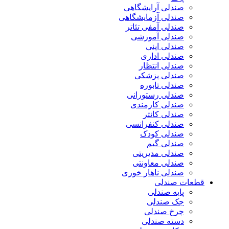
صندلی آرایشگاهی
صندلی آزمایشگاهی
صندلی آمفی تئاتر
صندلی آموزشی
صندلی اپنی
صندلی اداری
صندلی انتظار
صندلی پزشکی
صندلی تابوره
صندلی رستورانی
صندلی کارمندی
صندلی کانتر
صندلی کنفرانسی
صندلی کودک
صندلی گیم
صندلی مدیریتی
صندلی معاونتی
صندلی ناهار خوری
قطعات صندلی
پایه صندلی
جک صندلی
چرخ صندلی
دسته صندلی