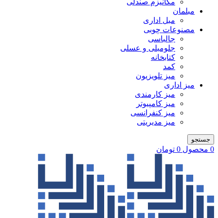
مکانیزم صندلی
مبلمان
مبل اداری
مصنوعات چوبی
جالباسی
جلومبلی و عسلی
کتابخانه
کمد
میز تلویزیون
میز اداری
میز کارمندی
میز کامپیوتر
میز کنفرانسی
میز مدیریتی
جستجو
0
محصول
0
تومان