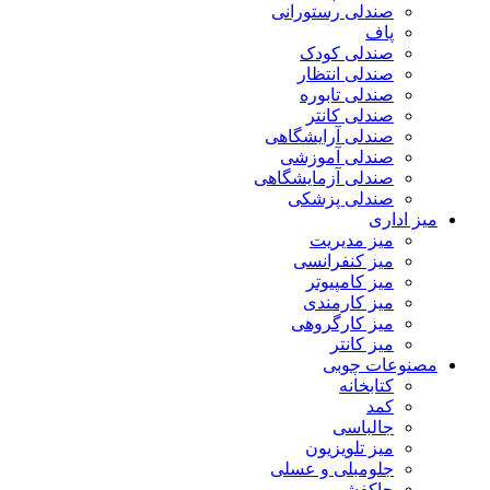
صندلی رستورانی
پاف
صندلی کودک
صندلی انتظار
صندلی تابوره
صندلی کانتر
صندلی آرایشگاهی
صندلی آموزشی
صندلی آزمایشگاهی
صندلی پزشکی
میز اداری
میز مدیریت
میز کنفرانسی
میز کامپیوتر
میز کارمندی
میز کارگروهی
میز کانتر
مصنوعات چوبی
کتابخانه
کمد
جالباسی
میز تلویزیون
جلومبلی و عسلی
جاکفشی