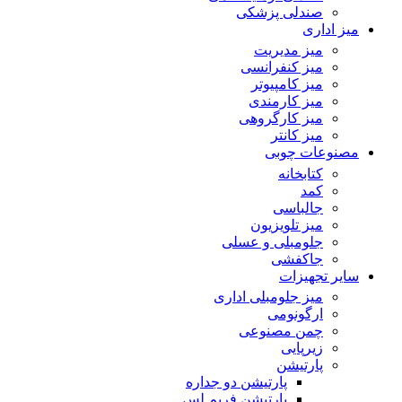
صندلی پزشکی
میز اداری
میز مدیریت
میز کنفرانسی
میز کامپیوتر
میز کارمندی
میز کارگروهی
میز کانتر
مصنوعات چوبی
کتابخانه
کمد
جالباسی
میز تلویزیون
جلومبلی و عسلی
جاکفشی
سایر تجهیزات
میز جلومبلی اداری
ارگونومی
چمن مصنوعی
زیرپایی
پارتیشن
پارتیشن دو جداره
پارتیشن فریم لس