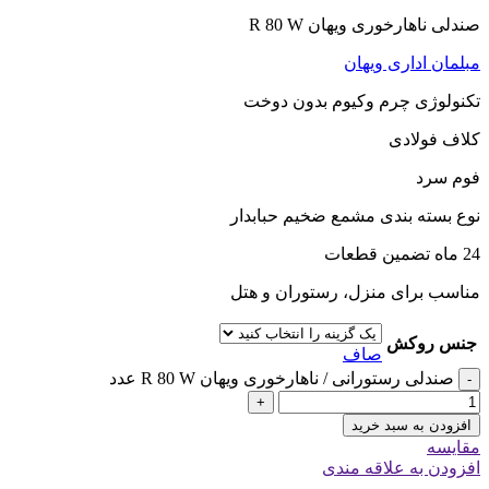
صندلی ناهارخوری ویهان R 80 W
مبلمان اداری ویهان
تکنولوژی چرم وکیوم بدون دوخت
کلاف فولادی
فوم سرد
نوع بسته بندی مشمع ضخیم حبابدار
24 ماه تضمین قطعات
مناسب برای منزل، رستوران و هتل
جنس روکش
صاف
صندلی رستورانی / ناهارخوری ویهان R 80 W عدد
-
+
افزودن به سبد خرید
مقایسه
افزودن به علاقه مندی