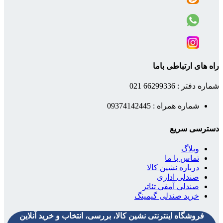
راه های ارتباطی باما
شماره دفتر : 66299336 021
شماره همراه : 09374142445
دسترسی سریع
وبلاگ
تماس با ما
درباره نشین کالا
صندلی اداری
صندلی آمفی تئاتر
خرید صندلی گیمینگ
فروشگاه اینترنتی نشین کالا، بررسی، انتخاب و خرید آنلاین