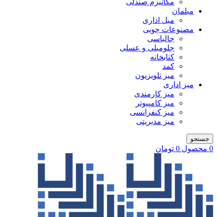
مکانیزم صندلی
مبلمان
مبل اداری
مصنوعات چوبی
جالباسی
جلومبلی و عسلی
کتابخانه
کمد
میز تلویزیون
میز اداری
میز کارمندی
میز کامپیوتر
میز کنفرانسی
میز مدیریتی
جستجو
0
محصول
0
تومان