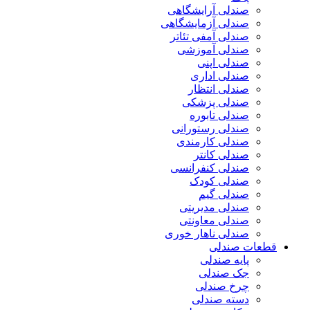
صندلی آرایشگاهی
صندلی آزمایشگاهی
صندلی آمفی تئاتر
صندلی آموزشی
صندلی اپنی
صندلی اداری
صندلی انتظار
صندلی پزشکی
صندلی تابوره
صندلی رستورانی
صندلی کارمندی
صندلی کانتر
صندلی کنفرانسی
صندلی کودک
صندلی گیم
صندلی مدیریتی
صندلی معاونتی
صندلی ناهار خوری
قطعات صندلی
پایه صندلی
جک صندلی
چرخ صندلی
دسته صندلی