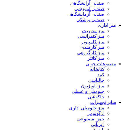
صندلی آرایشگاهی
صندلی آموزشی
صندلی آزمایشگاهی
صندلی پزشکی
میز اداری
میز مدیریت
میز کنفرانسی
میز کامپیوتر
میز کارمندی
میز کارگروهی
میز کانتر
مصنوعات چوبی
کتابخانه
کمد
جالباسی
میز تلویزیون
جلومبلی و عسلی
جاکفشی
سایر تجهیزات
میز جلومبلی اداری
ارگونومی
چمن مصنوعی
زیرپایی
پارتیشن