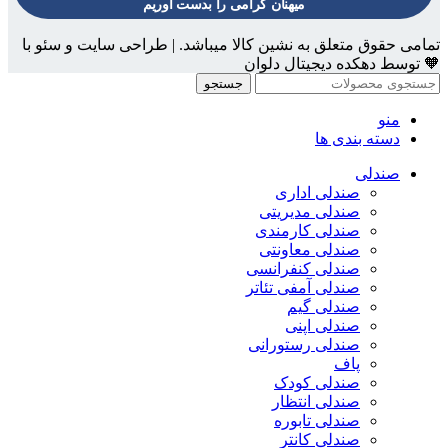
میهنان گرامی را بدست آوریم
تمامی حقوق متعلق به نشین کالا میباشد. | طراحی سایت و سئو با
🧡 توسط دهکده دیجیتال دلوان
جستجو
منو
دسته بندی ها
صندلی
صندلی اداری
صندلی مدیریتی
صندلی کارمندی
صندلی معاونتی
صندلی کنفرانسی
صندلی آمفی تئاتر
صندلی گیم
صندلی اپنی
صندلی رستورانی
پاف
صندلی کودک
صندلی انتظار
صندلی تابوره
صندلی کانتر