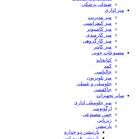
صندلی پزشکی
میز اداری
میز مدیریت
میز کنفرانسی
میز کامپیوتر
میز کارمندی
میز کارگروهی
میز کانتر
مصنوعات چوبی
کتابخانه
کمد
جالباسی
میز تلویزیون
جلومبلی و عسلی
جاکفشی
سایر تجهیزات
میز جلومبلی اداری
ارگونومی
چمن مصنوعی
زیرپایی
پارتیشن
پارتیشن دو جداره
پارتیشن فریم لس