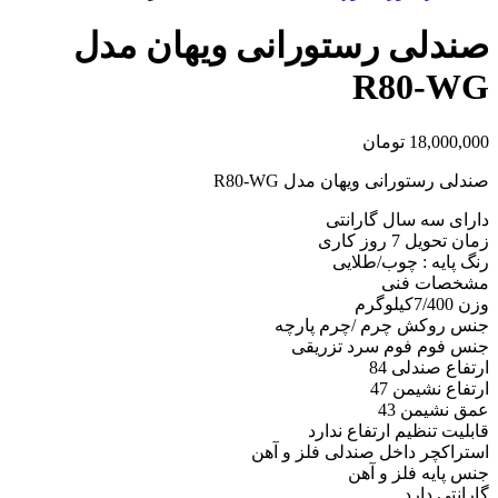
صندلی رستورانی ویهان مدل
R80-WG
18,000,000
تومان
صندلی رستورانی ویهان مدل R80-WG
دارای سه سال گارانتی
زمان تحویل 7 روز کاری
رنگ پایه : چوب/طلایی
مشخصات فنی
وزن 7/400کیلوگرم
جنس روکش چرم /چرم پارچه
جنس فوم فوم سرد تزریقی
ارتفاع صندلی 84
ارتفاع نشیمن 47
عمق نشیمن 43
قابلیت تنظیم ارتفاع ندارد
استراکچر داخل صندلی فلز و آهن
جنس پایه فلز و آهن
گارانتی دارد