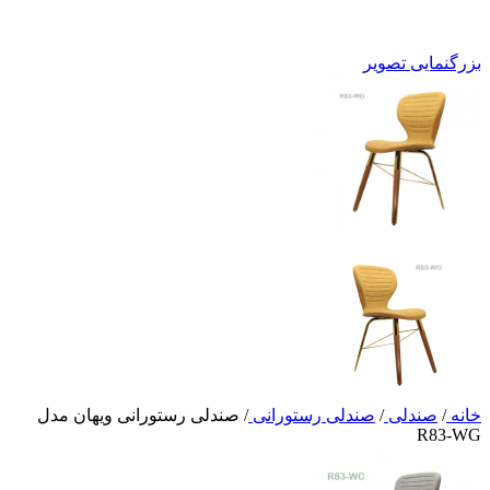
بزرگنمایی تصویر
خانه
/
صندلی
/
صندلی رستورانی
/
صندلی رستورانی ویهان مدل
R83-WG