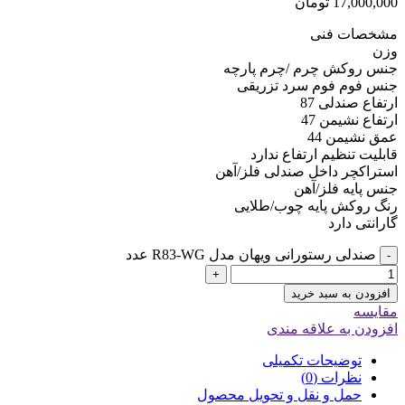
17,000,000
تومان
مشخصات فنی
وزن
جنس روکش چرم /چرم پارچه
جنس فوم فوم سرد تزریقی
ارتفاع صندلی 87
ارتفاع نشیمن 47
عمق نشیمن 44
قابلیت تنظیم ارتفاع ندارد
استراکچر داخل صندلی فلز/آهن
جنس پایه فلز/آهن
رنگ روکش پایه چوب/طلایی
گارانتی دارد
صندلی رستورانی ویهان مدل R83-WG عدد
-
+
افزودن به سبد خرید
مقایسه
افزودن به علاقه مندی
توضیحات تکمیلی
نظرات (0)
حمل و نقل و تحویل محصول