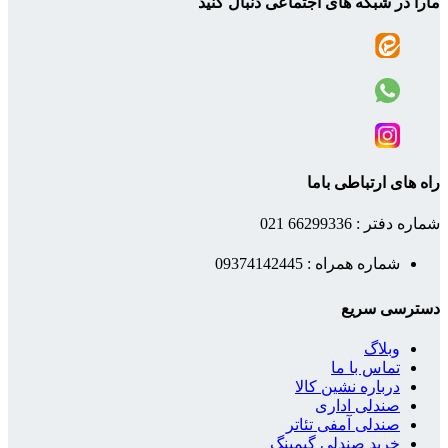
مارا در شبکه های اجتماعی دنبال کنید
راه های ارتباطی باما
شماره دفتر : 66299336 021
شماره همراه : 09374142445
دسترسی سریع
وبلاگ
تماس با ما
درباره نشین کالا
صندلی اداری
صندلی آمفی تئاتر
خرید صندلی گیمینگ