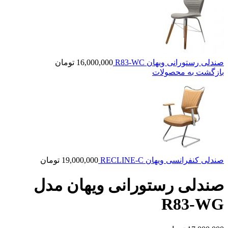
صندلی رستورانی ویهان R83-WC
16,000,000
تومان
بازگشت به محصولات
صندلی کنفرانسی ویهان RECLINE-C
19,000,000
تومان
صندلی رستورانی ویهان مدل
R83-WG