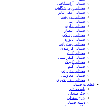
صندلی آرایشگاهی
صندلی آزمایشگاهی
صندلی آمفی تئاتر
صندلی آموزشی
صندلی اپنی
صندلی اداری
صندلی انتظار
صندلی پزشکی
صندلی تابوره
صندلی رستورانی
صندلی کارمندی
صندلی کانتر
صندلی کنفرانسی
صندلی کودک
صندلی گیم
صندلی مدیریتی
صندلی معاونتی
صندلی ناهار خوری
قطعات صندلی
پایه صندلی
جک صندلی
چرخ صندلی
دسته صندلی