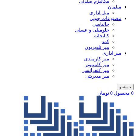
مکانیزم صندلی
مبلمان
مبل اداری
مصنوعات چوبی
جالباسی
جلومبلی و عسلی
کتابخانه
کمد
میز تلویزیون
میز اداری
میز کارمندی
میز کامپیوتر
میز کنفرانسی
میز مدیریتی
جستجو
0
محصول
0
تومان