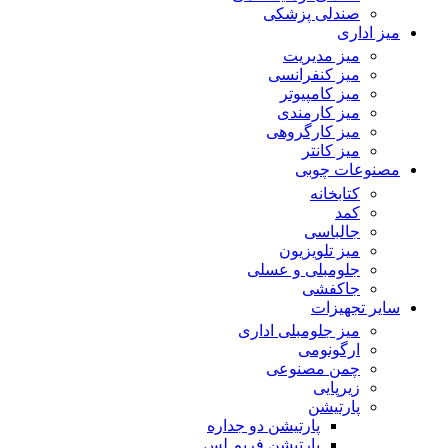
صندلی پزشکی
میز اداری
میز مدیریت
میز کنفرانسی
میز کامپیوتر
میز کارمندی
میز کارگروهی
میز کانتر
مصنوعات چوبی
کتابخانه
کمد
جالباسی
میز تلویزیون
جلومبلی و عسلی
جاکفشی
سایر تجهیزات
میز جلومبلی اداری
ارگونومی
چمن مصنوعی
زیرپایی
پارتیشن
پارتیشن دو جداره
پارتیشن فریم لس