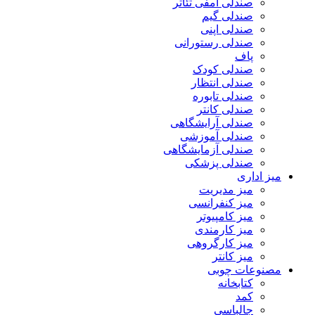
صندلی آمفی تئاتر
صندلی گیم
صندلی اپنی
صندلی رستورانی
پاف
صندلی کودک
صندلی انتظار
صندلی تابوره
صندلی کانتر
صندلی آرایشگاهی
صندلی آموزشی
صندلی آزمایشگاهی
صندلی پزشکی
میز اداری
میز مدیریت
میز کنفرانسی
میز کامپیوتر
میز کارمندی
میز کارگروهی
میز کانتر
مصنوعات چوبی
کتابخانه
کمد
جالباسی