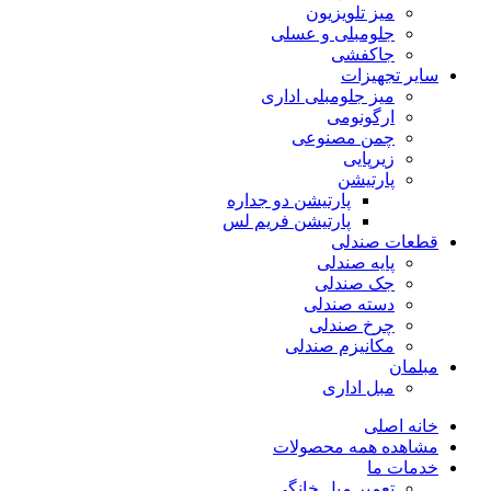
میز تلویزیون
جلومبلی و عسلی
جاکفشی
سایر تجهیزات
میز جلومبلی اداری
ارگونومی
چمن مصنوعی
زیرپایی
پارتیشن
پارتیشن دو جداره
پارتیشن فریم لس
قطعات صندلی
پایه صندلی
جک صندلی
دسته صندلی
چرخ صندلی
مکانیزم صندلی
مبلمان
مبل اداری
خانه اصلی
مشاهده همه محصولات
خدمات ما
تعمیر مبل خانگی