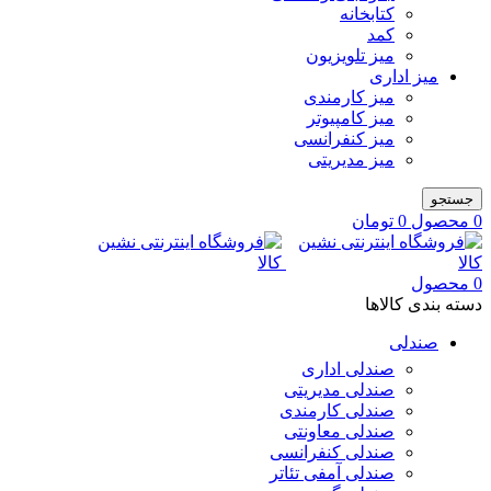
کتابخانه
کمد
میز تلویزیون
میز اداری
میز کارمندی
میز کامپیوتر
میز کنفرانسی
میز مدیریتی
جستجو
0
محصول
0
تومان
0
محصول
دسته بندی کالاها
صندلی
صندلی اداری
صندلی مدیریتی
صندلی کارمندی
صندلی معاونتی
صندلی کنفرانسی
صندلی آمفی تئاتر