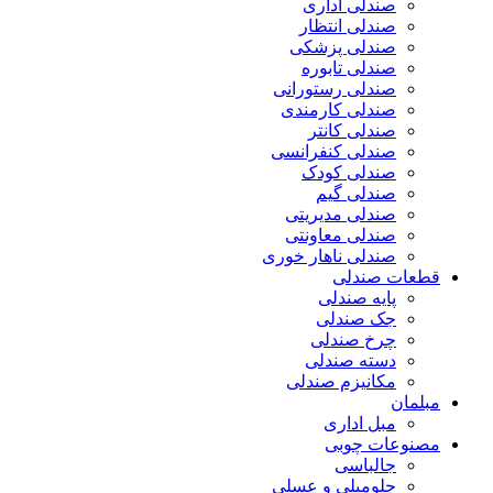
صندلی اداری
صندلی انتظار
صندلی پزشکی
صندلی تابوره
صندلی رستورانی
صندلی کارمندی
صندلی کانتر
صندلی کنفرانسی
صندلی کودک
صندلی گیم
صندلی مدیریتی
صندلی معاونتی
صندلی ناهار خوری
قطعات صندلی
پایه صندلی
جک صندلی
چرخ صندلی
دسته صندلی
مکانیزم صندلی
مبلمان
مبل اداری
مصنوعات چوبی
جالباسی
جلومبلی و عسلی