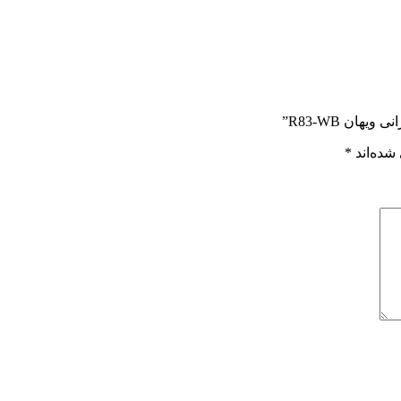
ان R83-WB”
شده‌اند
*