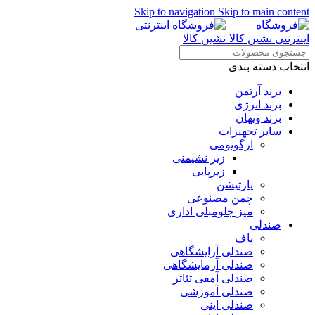
Skip to navigation
Skip to main content
انتخاب دسته بندی
برند آرتمن
برند انرژی
برند ویهان
سایر تجهیزات
ارگونومی
زیر نشیمنی
زیرپایی
پارتیشن
چمن مصنوعی
میز جلومبلی اداری
صندلی
پاف
صندلی آرایشگاهی
صندلی آزمایشگاهی
صندلی آمفی تئاتر
صندلی آموزشی
صندلی اپنی