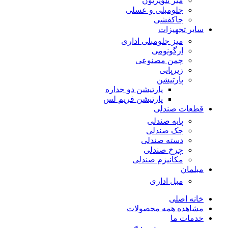
میز تلویزیون
جلومبلی و عسلی
جاکفشی
سایر تجهیزات
میز جلومبلی اداری
ارگونومی
چمن مصنوعی
زیرپایی
پارتیشن
پارتیشن دو جداره
پارتیشن فریم لس
قطعات صندلی
پایه صندلی
جک صندلی
دسته صندلی
چرخ صندلی
مکانیزم صندلی
مبلمان
مبل اداری
خانه اصلی
مشاهده همه محصولات
خدمات ما