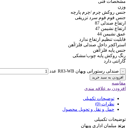
مشخصات فنی
وزن
جنس روکش چرم /چرم پارچه
جنس فوم فوم سرد تزریقی
ارتفاع صندلی 87
ارتفاع نشیمن 47
عمق نشیمن 44
قابلیت تنظیم ارتفاع ندارد
استراکچر داخل صندلی فلز/آهن
جنس پایه فلز/آهن
رنگ روکش پایه چوب/مشکی
گارانتی دارد
صندلی رستورانی ویهان R83-WB عدد
-
افزودن به سبد خرید
مقایسه
افزودن به علاقه مندی
توضیحات تکمیلی
نظرات (0)
حمل و نقل و تحویل محصول
توضیحات تکمیلی
برند
مبلمان اداری ویهان