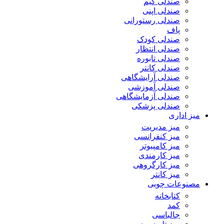
صندلی گیم
صندلی اپنی
صندلی رستورانی
پاف
صندلی کودک
صندلی انتظار
صندلی تابوره
صندلی کانتر
صندلی آرایشگاهی
صندلی آموزشی
صندلی آزمایشگاهی
صندلی پزشکی
میز اداری
میز مدیریت
میز کنفرانسی
میز کامپیوتر
میز کارمندی
میز کارگروهی
میز کانتر
مصنوعات چوبی
کتابخانه
کمد
جالباسی