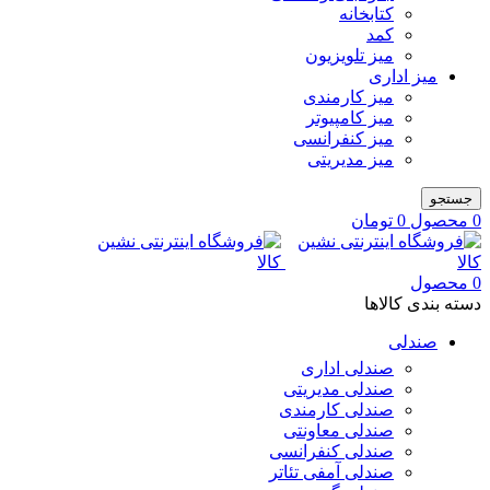
کتابخانه
کمد
میز تلویزیون
میز اداری
میز کارمندی
میز کامپیوتر
میز کنفرانسی
میز مدیریتی
جستجو
0
محصول
0
تومان
0
محصول
دسته بندی کالاها
صندلی
صندلی اداری
صندلی مدیریتی
صندلی کارمندی
صندلی معاونتی
صندلی کنفرانسی
صندلی آمفی تئاتر