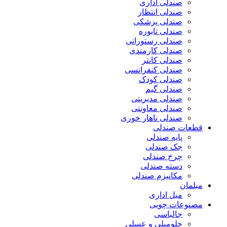
صندلی اداری
صندلی انتظار
صندلی پزشکی
صندلی تابوره
صندلی رستورانی
صندلی کارمندی
صندلی کانتر
صندلی کنفرانسی
صندلی کودک
صندلی گیم
صندلی مدیریتی
صندلی معاونتی
صندلی ناهار خوری
قطعات صندلی
پایه صندلی
جک صندلی
چرخ صندلی
دسته صندلی
مکانیزم صندلی
مبلمان
مبل اداری
مصنوعات چوبی
جالباسی
جلومبلی و عسلی