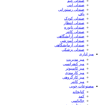
صندلی گیم
صندلی اپنی
صندلی رستورانی
پاف
صندلی کودک
صندلی انتظار
صندلی تابوره
صندلی کانتر
صندلی آرایشگاهی
صندلی آموزشی
صندلی آزمایشگاهی
صندلی پزشکی
میز اداری
میز مدیریت
میز کنفرانسی
میز کامپیوتر
میز کارمندی
میز کارگروهی
میز کانتر
مصنوعات چوبی
کتابخانه
کمد
جالباسی