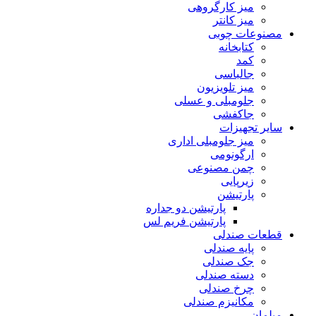
میز کارگروهی
میز کانتر
مصنوعات چوبی
کتابخانه
کمد
جالباسی
میز تلویزیون
جلومبلی و عسلی
جاکفشی
سایر تجهیزات
میز جلومبلی اداری
ارگونومی
چمن مصنوعی
زیرپایی
پارتیشن
پارتیشن دو جداره
پارتیشن فریم لس
قطعات صندلی
پایه صندلی
جک صندلی
دسته صندلی
چرخ صندلی
مکانیزم صندلی
مبلمان