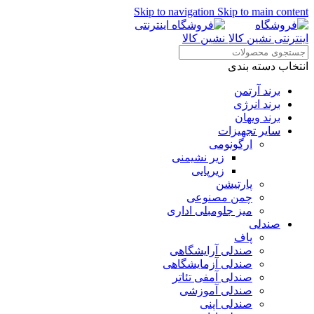
Skip to navigation
Skip to main content
انتخاب دسته بندی
برند آرتمن
برند انرژی
برند ویهان
سایر تجهیزات
ارگونومی
زیر نشیمنی
زیرپایی
پارتیشن
چمن مصنوعی
میز جلومبلی اداری
صندلی
پاف
صندلی آرایشگاهی
صندلی آزمایشگاهی
صندلی آمفی تئاتر
صندلی آموزشی
صندلی اپنی