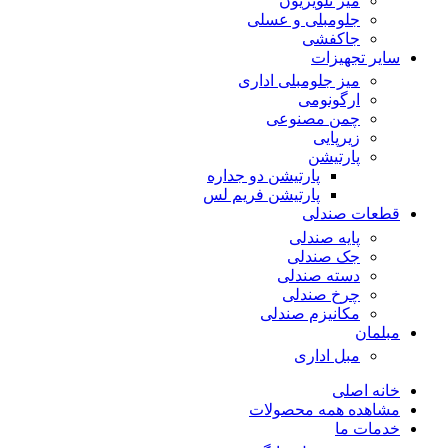
میز تلویزیون
جلومبلی و عسلی
جاکفشی
سایر تجهیزات
میز جلومبلی اداری
ارگونومی
چمن مصنوعی
زیرپایی
پارتیشن
پارتیشن دو جداره
پارتیشن فریم لس
قطعات صندلی
پایه صندلی
جک صندلی
دسته صندلی
چرخ صندلی
مکانیزم صندلی
مبلمان
مبل اداری
خانه اصلی
مشاهده همه محصولات
خدمات ما