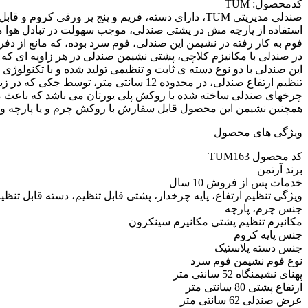
کدمحصول: TUM
صندلی مدیریتی TUM، دارای دسته، فریم و پنج پر ورقی کروم و قابل ارائه با مکانیزم کلاچی می باشد.
استفاده از پارچه مش در پشتی صندلی، موجب سهولت در تبادل هوا م
فوم به کار رفته در نشیمن این صندلی، فوم سرد بوده، که مانع از د
در صندلی با مکانیزم کلاچی، پشتی نشیمن صندلی در هر زاویه ای که
این صندلی با دو نوع دسته ی ثابت و تنظیمی تولید شده و با تکنولوژی 
تنظیم ارتفاع صندلی، در محدوده 12 سانتی متر، توسط جکی که در زیر نشیمن تعبیه شده، انجام می شود.
چرخهای صندلی ساخته شده با روکش پلی یورتان می باشد که باعث
همچنین نشیمن این محصول قابل سفارش با روکش چرم و یا پارچه و در
ویژگی های محصول
کد محصول TUM163
برند آرتمن
خدمات پس از فروش 10 سال
ویژگی تنظیم ارتفاع، پایه چرخدار، پشتی قابل تنظیم، دسته قابل تنظ
جنس چرم، پارچه
مکانیزم تنظیم پشتی مکانیزم سینکرون
جنس پایه کروم
جنس دسته پلاستیک
نوع فوم نشیمن فوم سرد
پهنای نشیمنگاه 52 سانتی متر
ارتفاع پشتی 80 سانتی متر
عرض صندلی 62 سانتی متر