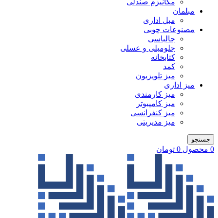
مکانیزم صندلی
مبلمان
مبل اداری
مصنوعات چوبی
جالباسی
جلومبلی و عسلی
کتابخانه
کمد
میز تلویزیون
میز اداری
میز کارمندی
میز کامپیوتر
میز کنفرانسی
میز مدیریتی
جستجو
0
محصول
0
تومان