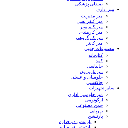
صندلی پزشکی
میز اداری
میز مدیریت
میز کنفرانسی
میز کامپیوتر
میز کارمندی
میز کارگروهی
میز کانتر
مصنوعات چوبی
کتابخانه
کمد
جالباسی
میز تلویزیون
جلومبلی و عسلی
جاکفشی
سایر تجهیزات
میز جلومبلی اداری
ارگونومی
چمن مصنوعی
زیرپایی
پارتیشن
پارتیشن دو جداره
پارتیشن فریم لس