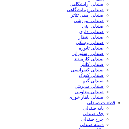
صندلی آرایشگاهی
صندلی آزمایشگاهی
صندلی آمفی تئاتر
صندلی آموزشی
صندلی اپنی
صندلی اداری
صندلی انتظار
صندلی پزشکی
صندلی تابوره
صندلی رستورانی
صندلی کارمندی
صندلی کانتر
صندلی کنفرانسی
صندلی کودک
صندلی گیم
صندلی مدیریتی
صندلی معاونتی
صندلی ناهار خوری
قطعات صندلی
پایه صندلی
جک صندلی
چرخ صندلی
دسته صندلی