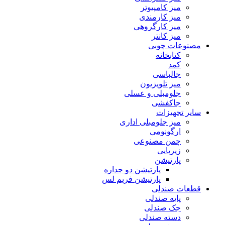
میز کامپیوتر
میز کارمندی
میز کارگروهی
میز کانتر
مصنوعات چوبی
کتابخانه
کمد
جالباسی
میز تلویزیون
جلومبلی و عسلی
جاکفشی
سایر تجهیزات
میز جلومبلی اداری
ارگونومی
چمن مصنوعی
زیرپایی
پارتیشن
پارتیشن دو جداره
پارتیشن فریم لس
قطعات صندلی
پایه صندلی
جک صندلی
دسته صندلی