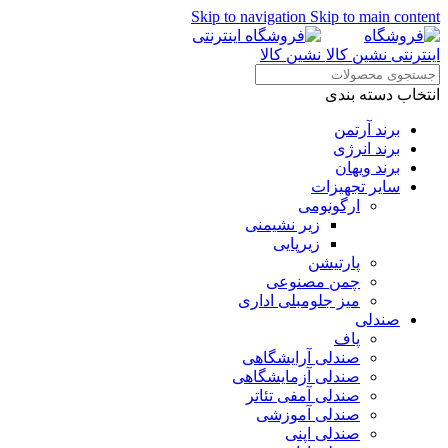
Skip to navigation
Skip to main content
انتخاب دسته بندی
برند آرتمن
برند انرژی
برند ویهان
سایر تجهیزات
ارگونومی
زیر نشیمنی
زیرپایی
پارتیشن
چمن مصنوعی
میز جلومبلی اداری
صندلی
پاف
صندلی آرایشگاهی
صندلی آزمایشگاهی
صندلی آمفی تئاتر
صندلی آموزشی
صندلی اپنی