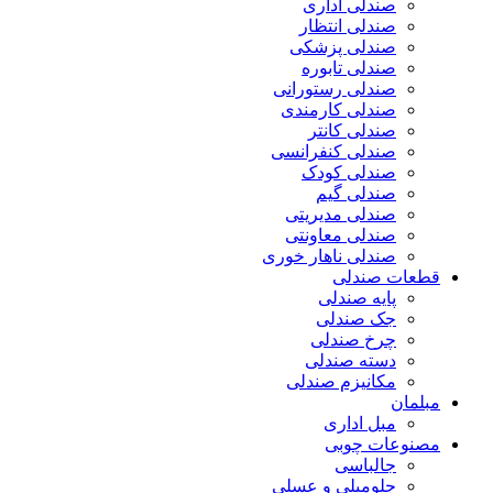
صندلی اداری
صندلی انتظار
صندلی پزشکی
صندلی تابوره
صندلی رستورانی
صندلی کارمندی
صندلی کانتر
صندلی کنفرانسی
صندلی کودک
صندلی گیم
صندلی مدیریتی
صندلی معاونتی
صندلی ناهار خوری
قطعات صندلی
پایه صندلی
جک صندلی
چرخ صندلی
دسته صندلی
مکانیزم صندلی
مبلمان
مبل اداری
مصنوعات چوبی
جالباسی
جلومبلی و عسلی