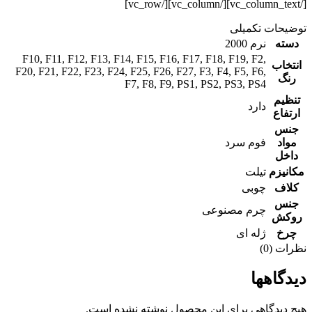
[/vc_column_text][/vc_column][/vc_row]
توضیحات تکمیلی
دسته
نرم 2000
F10
,
F11
,
F12
,
F13
,
F14
,
F15
,
F16
,
F17
,
F18
,
F19
,
F2
,
انتخاب
F20
,
F21
,
F22
,
F23
,
F24
,
F25
,
F26
,
F27
,
F3
,
F4
,
F5
,
F6
,
رنگ
F7
,
F8
,
F9
,
PS1
,
PS2
,
PS3
,
PS4
تنظیم
دارد
ارتفاع
جنس
مواد
فوم سرد
داخل
مکانیزم
تیلت
کلاف
چوبی
جنس
چرم مصنوعی
روکش
چرخ
ژله ای
نظرات (0)
دیدگاهها
هیچ دیدگاهی برای این محصول نوشته نشده است.