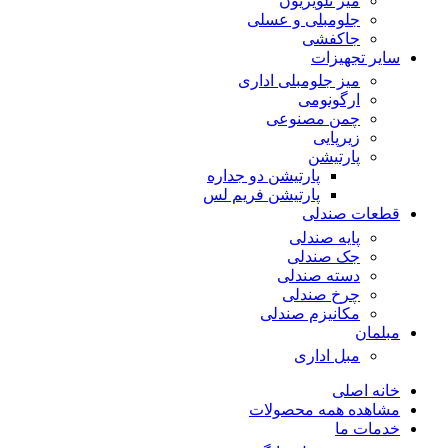
میز تلویزیون
جلومبلی و عسلی
جاکفشی
سایر تجهیزات
میز جلومبلی اداری
ارگونومی
چمن مصنوعی
زیرپایی
پارتیشن
پارتیشن دو جداره
پارتیشن فریم لس
قطعات صندلی
پایه صندلی
جک صندلی
دسته صندلی
چرخ صندلی
مکانیزم صندلی
مبلمان
مبل اداری
خانه اصلی
مشاهده همه محصولات
خدمات ما