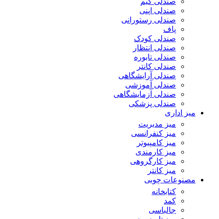
صندلی گیم
صندلی اپنی
صندلی رستورانی
پاف
صندلی کودک
صندلی انتظار
صندلی تابوره
صندلی کانتر
صندلی آرایشگاهی
صندلی آموزشی
صندلی آزمایشگاهی
صندلی پزشکی
میز اداری
میز مدیریت
میز کنفرانسی
میز کامپیوتر
میز کارمندی
میز کارگروهی
میز کانتر
مصنوعات چوبی
کتابخانه
کمد
جالباسی