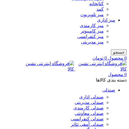
کتابخانه
کمد
میز تلویزیون
میز اداری
میز کارمندی
میز کامپیوتر
میز کنفرانسی
میز مدیریتی
جستجو
0
محصول
0
تومان
0
محصول
دسته بندی کالاها
صندلی
صندلی اداری
صندلی مدیریتی
صندلی کارمندی
صندلی معاونتی
صندلی کنفرانسی
صندلی آمفی تئاتر