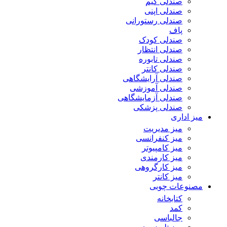
صندلی گیم
صندلی اپنی
صندلی رستورانی
پاف
صندلی کودک
صندلی انتظار
صندلی تابوره
صندلی کانتر
صندلی آرایشگاهی
صندلی آموزشی
صندلی آزمایشگاهی
صندلی پزشکی
میز اداری
میز مدیریت
میز کنفرانسی
میز کامپیوتر
میز کارمندی
میز کارگروهی
میز کانتر
مصنوعات چوبی
کتابخانه
کمد
جالباسی