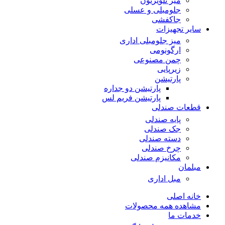
میز تلویزیون
جلومبلی و عسلی
جاکفشی
سایر تجهیزات
میز جلومبلی اداری
ارگونومی
چمن مصنوعی
زیرپایی
پارتیشن
پارتیشن دو جداره
پارتیشن فریم لس
قطعات صندلی
پایه صندلی
جک صندلی
دسته صندلی
چرخ صندلی
مکانیزم صندلی
مبلمان
مبل اداری
خانه اصلی
مشاهده همه محصولات
خدمات ما