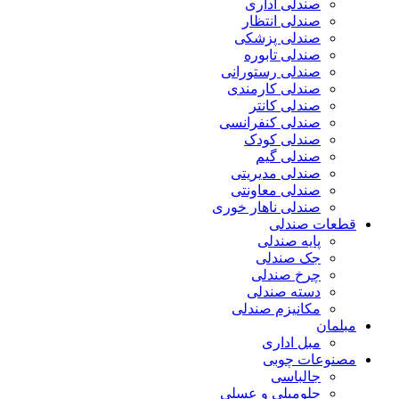
صندلی اداری
صندلی انتظار
صندلی پزشکی
صندلی تابوره
صندلی رستورانی
صندلی کارمندی
صندلی کانتر
صندلی کنفرانسی
صندلی کودک
صندلی گیم
صندلی مدیریتی
صندلی معاونتی
صندلی ناهار خوری
قطعات صندلی
پایه صندلی
جک صندلی
چرخ صندلی
دسته صندلی
مکانیزم صندلی
مبلمان
مبل اداری
مصنوعات چوبی
جالباسی
جلومبلی و عسلی