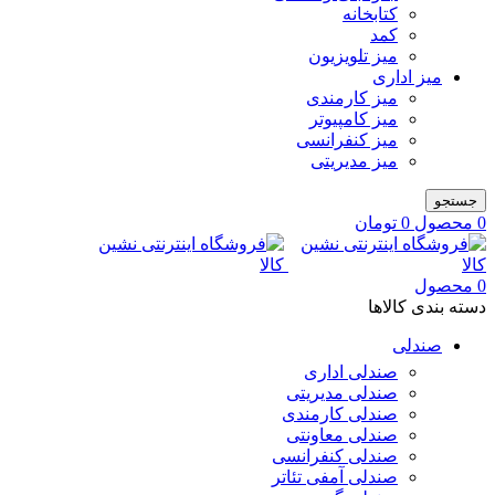
کتابخانه
کمد
میز تلویزیون
میز اداری
میز کارمندی
میز کامپیوتر
میز کنفرانسی
میز مدیریتی
جستجو
0
محصول
0
تومان
0
محصول
دسته بندی کالاها
صندلی
صندلی اداری
صندلی مدیریتی
صندلی کارمندی
صندلی معاونتی
صندلی کنفرانسی
صندلی آمفی تئاتر