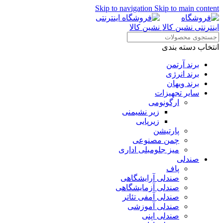
Skip to navigation
Skip to main content
انتخاب دسته بندی
برند آرتمن
برند انرژی
برند ویهان
سایر تجهیزات
ارگونومی
زیر نشیمنی
زیرپایی
پارتیشن
چمن مصنوعی
میز جلومبلی اداری
صندلی
پاف
صندلی آرایشگاهی
صندلی آزمایشگاهی
صندلی آمفی تئاتر
صندلی آموزشی
صندلی اپنی