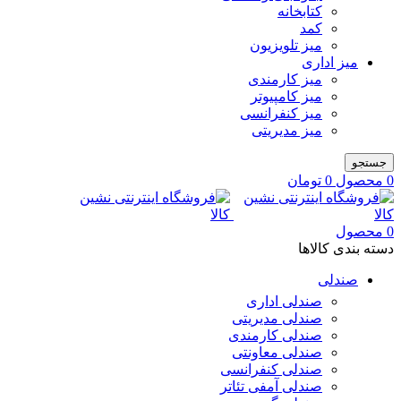
کتابخانه
کمد
میز تلویزیون
میز اداری
میز کارمندی
میز کامپیوتر
میز کنفرانسی
میز مدیریتی
جستجو
0
محصول
0
تومان
0
محصول
دسته بندی کالاها
صندلی
صندلی اداری
صندلی مدیریتی
صندلی کارمندی
صندلی معاونتی
صندلی کنفرانسی
صندلی آمفی تئاتر