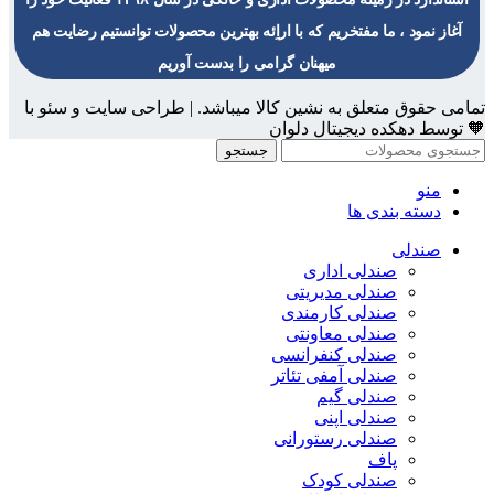
آغاز نمود ، ما مفتخریم که با اراِئه بهترین محصولات توانستیم رضایت هم
میهنان گرامی را بدست آوریم
تمامی حقوق متعلق به نشین کالا میباشد. | طراحی سایت و سئو با
🧡 توسط دهکده دیجیتال دلوان
جستجو
منو
دسته بندی ها
صندلی
صندلی اداری
صندلی مدیریتی
صندلی کارمندی
صندلی معاونتی
صندلی کنفرانسی
صندلی آمفی تئاتر
صندلی گیم
صندلی اپنی
صندلی رستورانی
پاف
صندلی کودک