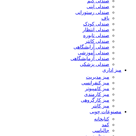
صندلی گیم
صندلی اپنی
صندلی رستورانی
پاف
صندلی کودک
صندلی انتظار
صندلی تابوره
صندلی کانتر
صندلی آرایشگاهی
صندلی آموزشی
صندلی آزمایشگاهی
صندلی پزشکی
میز اداری
میز مدیریت
میز کنفرانسی
میز کامپیوتر
میز کارمندی
میز کارگروهی
میز کانتر
مصنوعات چوبی
کتابخانه
کمد
جالباسی