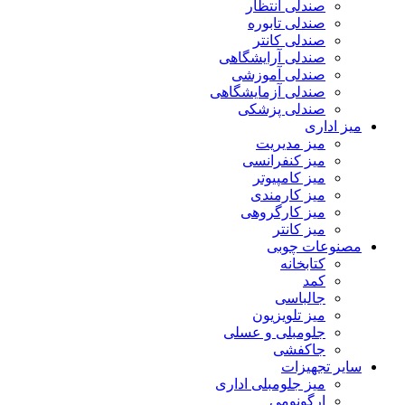
صندلی انتظار
صندلی تابوره
صندلی کانتر
صندلی آرایشگاهی
صندلی آموزشی
صندلی آزمایشگاهی
صندلی پزشکی
میز اداری
میز مدیریت
میز کنفرانسی
میز کامپیوتر
میز کارمندی
میز کارگروهی
میز کانتر
مصنوعات چوبی
کتابخانه
کمد
جالباسی
میز تلویزیون
جلومبلی و عسلی
جاکفشی
سایر تجهیزات
میز جلومبلی اداری
ارگونومی