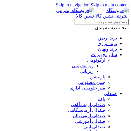
Skip to navigation
Skip to main content
انتخاب دسته بندی
برند آرتمن
برند انرژی
برند ویهان
سایر تجهیزات
ارگونومی
زیر نشیمنی
زیرپایی
پارتیشن
چمن مصنوعی
میز جلومبلی اداری
صندلی
پاف
صندلی آرایشگاهی
صندلی آزمایشگاهی
صندلی آمفی تئاتر
صندلی آموزشی
صندلی اپنی