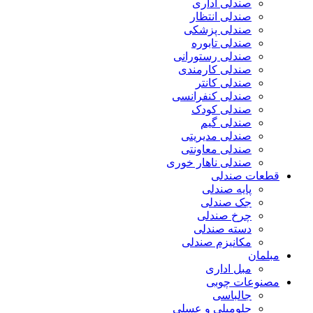
صندلی اداری
صندلی انتظار
صندلی پزشکی
صندلی تابوره
صندلی رستورانی
صندلی کارمندی
صندلی کانتر
صندلی کنفرانسی
صندلی کودک
صندلی گیم
صندلی مدیریتی
صندلی معاونتی
صندلی ناهار خوری
قطعات صندلی
پایه صندلی
جک صندلی
چرخ صندلی
دسته صندلی
مکانیزم صندلی
مبلمان
مبل اداری
مصنوعات چوبی
جالباسی
جلومبلی و عسلی