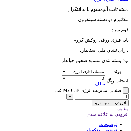
دسته ثابت آلومینیوم با پد انتگرال
مکانیزم دو دسته سینکرون
فوم سرد
پایه فلزی ورقی روکش کروم
دارای نشان ملی استاندارد
نوع بسته بندی مشمع ضخیم حبابدار
برند
انتخاب رنگ
صاف
صندلی مدیریت انرژی M2013F عدد
-
+
افزودن به سبد خرید
مقایسه
افزودن به علاقه مندی
توضیحات
توضیحات تکمیلی