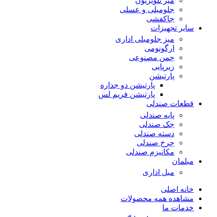
میز تلویزیون
جلومبلی و عسلی
جاکفشی
سایر تجهیزات
میز جلومبلی اداری
ارگونومی
چمن مصنوعی
زیرپایی
پارتیشن
پارتیشن دو جداره
پارتیشن فریم لس
قطعات صندلی
پایه صندلی
جک صندلی
دسته صندلی
چرخ صندلی
مکانیزم صندلی
مبلمان
مبل اداری
خانه اصلی
مشاهده همه محصولات
خدمات ما