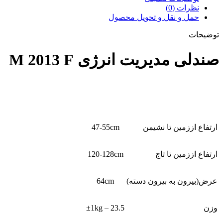
نظرات (0)
حمل و نقل و تحویل محصول
توضیحات
صندلی مدیریت انرژی M 2013 F
ارتفاع اززمین تا نشیمن
47-55cm
ارتفاع اززمین تا تاج
120-128cm
عرض(بیرون به بیرون دسته)
64cm
وزن
23.5 – ±1kg