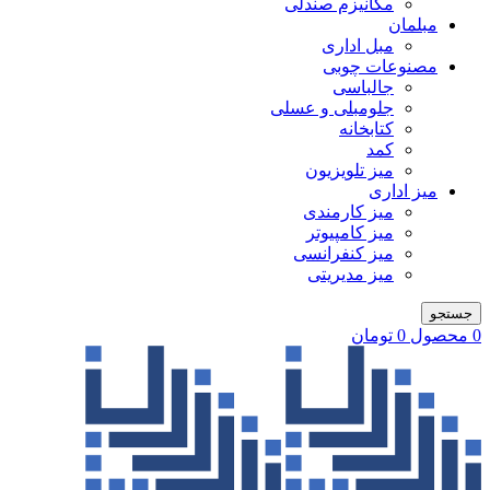
مکانیزم صندلی
مبلمان
مبل اداری
مصنوعات چوبی
جالباسی
جلومبلی و عسلی
کتابخانه
کمد
میز تلویزیون
میز اداری
میز کارمندی
میز کامپیوتر
میز کنفرانسی
میز مدیریتی
جستجو
0
محصول
0
تومان