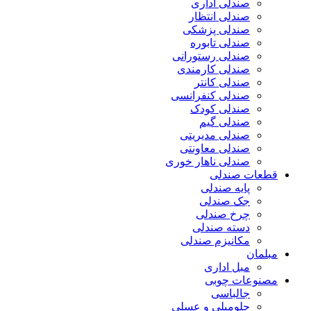
صندلی اداری
صندلی انتظار
صندلی پزشکی
صندلی تابوره
صندلی رستورانی
صندلی کارمندی
صندلی کانتر
صندلی کنفرانسی
صندلی کودک
صندلی گیم
صندلی مدیریتی
صندلی معاونتی
صندلی ناهار خوری
قطعات صندلی
پایه صندلی
جک صندلی
چرخ صندلی
دسته صندلی
مکانیزم صندلی
مبلمان
مبل اداری
مصنوعات چوبی
جالباسی
جلومبلی و عسلی