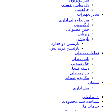
میز تلویزیون
جلومبلی و عسلی
جاکفشی
سایر تجهیزات
میز جلومبلی اداری
ارگونومی
چمن مصنوعی
زیرپایی
پارتیشن
پارتیشن دو جداره
پارتیشن فریم لس
قطعات صندلی
پایه صندلی
جک صندلی
دسته صندلی
چرخ صندلی
مکانیزم صندلی
مبلمان
مبل اداری
خانه اصلی
مشاهده همه محصولات
خدمات ما