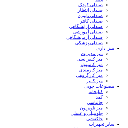
صندلی کودک
صندلی انتظار
صندلی تابوره
صندلی کانتر
صندلی آرایشگاهی
صندلی آموزشی
صندلی آزمایشگاهی
صندلی پزشکی
میز اداری
میز مدیریت
میز کنفرانسی
میز کامپیوتر
میز کارمندی
میز کارگروهی
میز کانتر
مصنوعات چوبی
کتابخانه
کمد
جالباسی
میز تلویزیون
جلومبلی و عسلی
جاکفشی
سایر تجهیزات