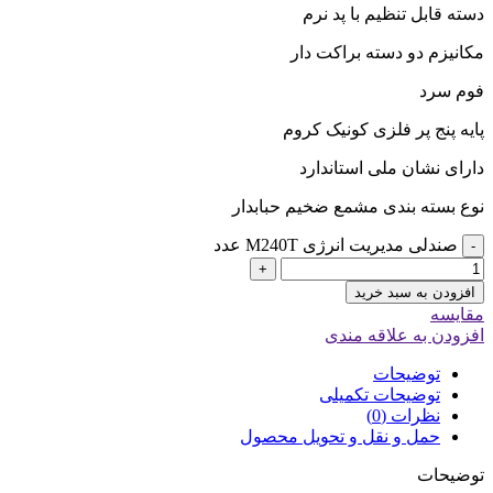
دسته قابل تنظیم با پد نرم
مکانیزم دو دسته براکت دار
فوم سرد
پایه پنج پر فلزی کونیک کروم
دارای نشان ملی استاندارد
نوع بسته بندی مشمع ضخیم حبابدار
صندلی مدیریت انرژی M240T عدد
-
+
افزودن به سبد خرید
مقایسه
افزودن به علاقه مندی
توضیحات
توضیحات تکمیلی
نظرات (0)
حمل و نقل و تحویل محصول
توضیحات