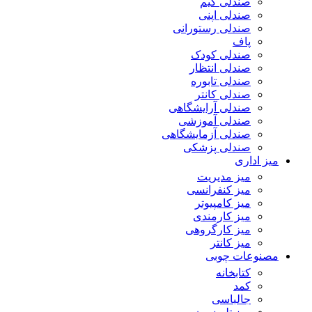
صندلی گیم
صندلی اپنی
صندلی رستورانی
پاف
صندلی کودک
صندلی انتظار
صندلی تابوره
صندلی کانتر
صندلی آرایشگاهی
صندلی آموزشی
صندلی آزمایشگاهی
صندلی پزشکی
میز اداری
میز مدیریت
میز کنفرانسی
میز کامپیوتر
میز کارمندی
میز کارگروهی
میز کانتر
مصنوعات چوبی
کتابخانه
کمد
جالباسی