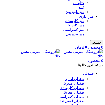
کتابخانه
کمد
میز تلویزیون
میز اداری
میز کارمندی
میز کامپیوتر
میز کنفرانسی
میز مدیریتی
جستجو
0
محصول
0
تومان
0
محصول
دسته بندی کالاها
صندلی
صندلی اداری
صندلی مدیریتی
صندلی کارمندی
صندلی معاونتی
صندلی کنفرانسی
صندلی آمفی تئاتر