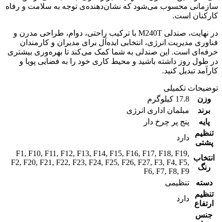
سازمانی محسوب می‌شود که نشان‌دهنده‌ی توجه به سلامت و رفاه
کارکنان است.
در نهایت، صندلی M240T با ترکیب راحتی، دوام، طراحی مدرن و
فناوری مدیریت انرژی، انتخابی ایده‌آل برای مدیران و کارمندان
حرفه‌ای است. این صندلی به شما کمک می‌کند تا بهره‌وری بیشتری
در طول روز داشته باشید و محیط کاری خود را به فضایی پویا و
کارآمد تبدیل کنید.
توضیحات تکمیلی
وزن
17.8 کیلوگرم
برند
مبلمان اداری انرژی
پایه
پنج پر چرخ دار
تنظیم
دارد
پشتی
F1
,
F10
,
F11
,
F12
,
F13
,
F14
,
F15
,
F16
,
F17
,
F18
,
F19
,
انتخاب
F2
,
F20
,
F21
,
F22
,
F23
,
F24
,
F25
,
F26
,
F27
,
F3
,
F4
,
F5
,
رنگ
F6
,
F7
,
F8
,
F9
دسته
تنظیمی
تنظیم
دارد
ارتفاع
جنس