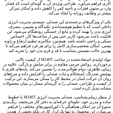
کاری فراهم می‌آورد. طراحی ویژه‌ی آن به گونه‌ای است که فشار
وارد بر ستون فقرات و ناحیه کمر را کاهش داده و امکان تمرکز
بیشتر بر وظایف روزانه را ایجاد می‌کند.
یکی از ویژگی‌های برجسته‌ی این صندلی، سیستم مدیریت انرژی
داخلی است که با تنظیم هوشمندانه‌ی تکیه‌گاه و نشیمن، مصرف
انرژی بدن را بهینه کرده و مانع از خستگی زودهنگام می‌شود. این
قابلیت باعث می‌شود کاربر حتی پس از ساعت‌ها کار، احساس
سبکی و راحتی داشته باشد. همچنین، مکانیزم تنظیم ارتفاع و زاویه
پشتی، امکان شخصی‌سازی کامل را برای هر فرد فراهم می‌کند تا
بهترین حالت نشستن متناسب با قد و فرم بدن خود را تجربه کند.
مواد اولیه‌ی استفاده‌شده در ساخت M240T از کیفیت بالایی
برخوردارند. روکش چرمی مقاوم در برابر سایش و پارگی، علاوه بر
زیبایی ظاهری، دوام طولانی‌مدت را تضمین می‌کند. پایه‌های فلزی با
پوشش ضدزنگ، استحکام و ثبات صندلی را افزایش داده و چرخ‌های
روان آن حرکت آسان در محیط کار را ممکن می‌سازند. این ترکیب
از کیفیت و طراحی، صندلی را به گزینه‌ای ممتاز در میان محصولات
مشابه تبدیل کرده است.
از منظر زیبایی‌شناسی، صندلی مدیریت انرژی M240T با خطوط
ساده و مدرن خود، جلوه‌ای حرفه‌ای به دفتر کار می‌بخشد. رنگ‌بندی
متنوع آن نیز امکان هماهنگی با دکوراسیون‌های مختلف را فراهم
می‌سازد. این محصول نه تنها یک ابزار کاری، بلکه بخشی از هویت