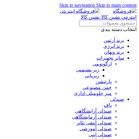
Skip to navigation
Skip to main content
انتخاب دسته بندی
برند آرتمن
برند انرژی
برند ویهان
سایر تجهیزات
ارگونومی
زیر نشیمنی
زیرپایی
پارتیشن
چمن مصنوعی
میز جلومبلی اداری
صندلی
پاف
صندلی آرایشگاهی
صندلی آزمایشگاهی
صندلی آمفی تئاتر
صندلی آموزشی
صندلی اپنی