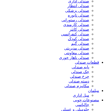
صندلی اداری
صندلی انتظار
صندلی پزشکی
صندلی تابوره
صندلی رستورانی
صندلی کارمندی
صندلی کانتر
صندلی کنفرانسی
صندلی کودک
صندلی گیم
صندلی مدیریتی
صندلی معاونتی
صندلی ناهار خوری
قطعات صندلی
پایه صندلی
جک صندلی
چرخ صندلی
دسته صندلی
مکانیزم صندلی
مبلمان
مبل اداری
مصنوعات چوبی
جالباسی
جلومبلی و عسلی