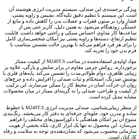
ویژگی برجسته‌ی این صندلی، سیستم مدیریت انرژی هوشمند آن
است. این سیستم با تنظیم دقیق تکیه‌گاه، نشیمن و زاویه پشتی،
فشار وارد بر ستون فقرات و عضلات بدن را کاهش داده و مانع از
خستگی زودهنگام می‌شود. به همین دلیل، کاربر حتی پس از
ساعت‌ها کار مداوم، احساس سبکی و راحتی خواهد داشت. قابلیت
تنظیم ارتفاع، دسته‌ها و زاویه پشتی نیز امکان شخصی‌سازی کامل
را برای هر فرد فراهم می‌کند تا بهترین حالت نشستن متناسب با
فرم بدن خود را تجربه کند.
مواد اولیه‌ی استفاده‌شده در ساخت M240T.S از کیفیت ممتاز
برخوردارند. روکش چرمی مقاوم در برابر سایش و پارگی، علاوه بر
زیبایی ظاهری، دوام طولانی‌مدت را تضمین می‌کند. پایه‌های فلزی با
پوشش ضدزنگ، استحکام و ثبات صندلی را افزایش داده و چرخ‌های
روان آن حرکت آسان در محیط کار را ممکن می‌سازند. این ترکیب
از کیفیت و طراحی، صندلی را به گزینه‌ای ممتاز در میان محصولات
مشابه تبدیل کرده است.
از منظر زیبایی‌شناسی، صندلی مدیریت انرژی M240T.S با خطوط
ساده و مدرن خود، جلوه‌ای حرفه‌ای به دفتر کار می‌بخشد. رنگ‌بندی
متنوع آن نیز امکان هماهنگی با دکوراسیون‌های مختلف را فراهم
می‌سازد. این محصول نه تنها یک ابزار کاری، بلکه بخشی از هویت
سازمانی محسوب می‌شود که نشان‌دهنده‌ی توجه به سلامت و رفاه
کارکنان است.