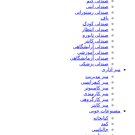
صندلی گیم
صندلی اپنی
صندلی رستورانی
پاف
صندلی کودک
صندلی انتظار
صندلی تابوره
صندلی کانتر
صندلی آرایشگاهی
صندلی آموزشی
صندلی آزمایشگاهی
صندلی پزشکی
میز اداری
میز مدیریت
میز کنفرانسی
میز کامپیوتر
میز کارمندی
میز کارگروهی
میز کانتر
مصنوعات چوبی
کتابخانه
کمد
جالباسی