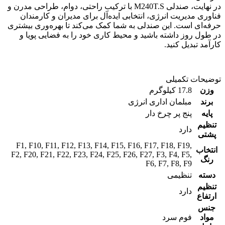
در نهایت، صندلی M240T.S با ترکیب راحتی، دوام، طراحی مدرن و
فناوری مدیریت انرژی، انتخابی ایده‌آل برای مدیران و کارمندان
حرفه‌ای است. این صندلی به شما کمک می‌کند تا بهره‌وری بیشتری
در طول روز داشته باشید و محیط کاری خود را به فضایی پویا و
کارآمد تبدیل کنید.
توضیحات تکمیلی
وزن
17.8 کیلوگرم
برند
مبلمان اداری انرژی
پایه
پنج پر چرخ دار
تنظیم
دارد
پشتی
F1
,
F10
,
F11
,
F12
,
F13
,
F14
,
F15
,
F16
,
F17
,
F18
,
F19
,
انتخاب
F2
,
F20
,
F21
,
F22
,
F23
,
F24
,
F25
,
F26
,
F27
,
F3
,
F4
,
F5
,
رنگ
F6
,
F7
,
F8
,
F9
دسته
تنظیمی
تنظیم
دارد
ارتفاع
جنس
مواد
فوم سرد