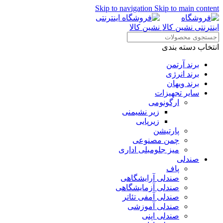
Skip to navigation
Skip to main content
انتخاب دسته بندی
برند آرتمن
برند انرژی
برند ویهان
سایر تجهیزات
ارگونومی
زیر نشیمنی
زیرپایی
پارتیشن
چمن مصنوعی
میز جلومبلی اداری
صندلی
پاف
صندلی آرایشگاهی
صندلی آزمایشگاهی
صندلی آمفی تئاتر
صندلی آموزشی
صندلی اپنی