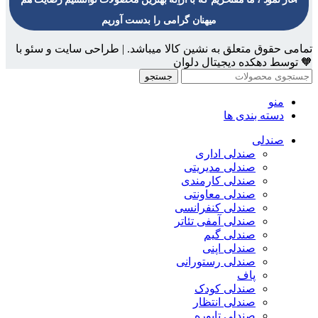
میهنان گرامی را بدست آوریم
تمامی حقوق متعلق به نشین کالا میباشد. | طراحی سایت و سئو با
🧡 توسط دهکده دیجیتال دلوان
جستجو
منو
دسته بندی ها
صندلی
صندلی اداری
صندلی مدیریتی
صندلی کارمندی
صندلی معاونتی
صندلی کنفرانسی
صندلی آمفی تئاتر
صندلی گیم
صندلی اپنی
صندلی رستورانی
پاف
صندلی کودک
صندلی انتظار
صندلی تابوره