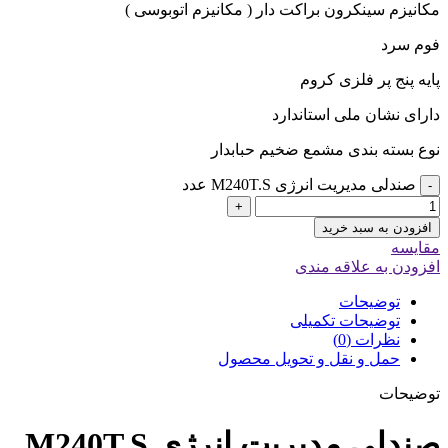
مکانیزم سینکرون براکت دار ( مکانیزم اتوبوسی )
فوم سرد
پایه پنج پر فلزی کروم
دارای نشان ملی استاندارد
نوع بسته بندی مشمع ضخیم حبابدار
صندلی مدیریت انرژی M240T.S عدد
-
+
افزودن به سبد خرید
مقایسه
افزودن به علاقه مندی
توضیحات
توضیحات تکمیلی
نظرات (0)
حمل و نقل و تحویل محصول
توضیحات
صندلی مدیریت انرژی M240T.S