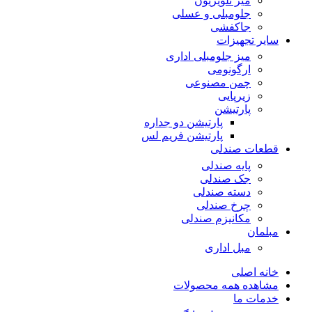
میز تلویزیون
جلومبلی و عسلی
جاکفشی
سایر تجهیزات
میز جلومبلی اداری
ارگونومی
چمن مصنوعی
زیرپایی
پارتیشن
پارتیشن دو جداره
پارتیشن فریم لس
قطعات صندلی
پایه صندلی
جک صندلی
دسته صندلی
چرخ صندلی
مکانیزم صندلی
مبلمان
مبل اداری
خانه اصلی
مشاهده همه محصولات
خدمات ما