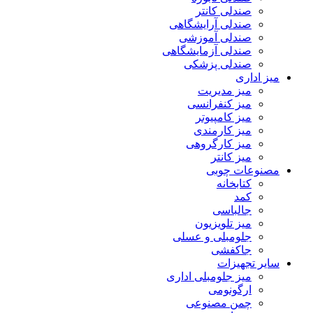
صندلی کانتر
صندلی آرایشگاهی
صندلی آموزشی
صندلی آزمایشگاهی
صندلی پزشکی
میز اداری
میز مدیریت
میز کنفرانسی
میز کامپیوتر
میز کارمندی
میز کارگروهی
میز کانتر
مصنوعات چوبی
کتابخانه
کمد
جالباسی
میز تلویزیون
جلومبلی و عسلی
جاکفشی
سایر تجهیزات
میز جلومبلی اداری
ارگونومی
چمن مصنوعی