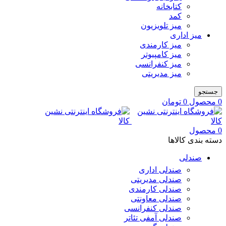
کتابخانه
کمد
میز تلویزیون
میز اداری
میز کارمندی
میز کامپیوتر
میز کنفرانسی
میز مدیریتی
جستجو
0
محصول
0
تومان
0
محصول
دسته بندی کالاها
صندلی
صندلی اداری
صندلی مدیریتی
صندلی کارمندی
صندلی معاونتی
صندلی کنفرانسی
صندلی آمفی تئاتر