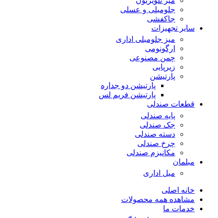
میز تلویزیون
جلومبلی و عسلی
جاکفشی
سایر تجهیزات
میز جلومبلی اداری
ارگونومی
چمن مصنوعی
زیرپایی
پارتیشن
پارتیشن دو جداره
پارتیشن فریم لس
قطعات صندلی
پایه صندلی
جک صندلی
دسته صندلی
چرخ صندلی
مکانیزم صندلی
مبلمان
مبل اداری
خانه اصلی
مشاهده همه محصولات
خدمات ما