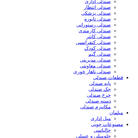
صندلی اداری
صندلی انتظار
صندلی پزشکی
صندلی تابوره
صندلی رستورانی
صندلی کارمندی
صندلی کانتر
صندلی کنفرانسی
صندلی کودک
صندلی گیم
صندلی مدیریتی
صندلی معاونتی
صندلی ناهار خوری
قطعات صندلی
پایه صندلی
جک صندلی
چرخ صندلی
دسته صندلی
مکانیزم صندلی
مبلمان
مبل اداری
مصنوعات چوبی
جالباسی
جلومبلی و عسلی