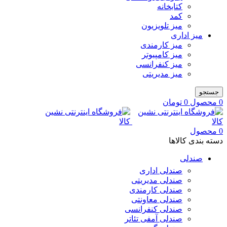
کتابخانه
کمد
میز تلویزیون
میز اداری
میز کارمندی
میز کامپیوتر
میز کنفرانسی
میز مدیریتی
جستجو
0
محصول
0
تومان
0
محصول
دسته بندی کالاها
صندلی
صندلی اداری
صندلی مدیریتی
صندلی کارمندی
صندلی معاونتی
صندلی کنفرانسی
صندلی آمفی تئاتر