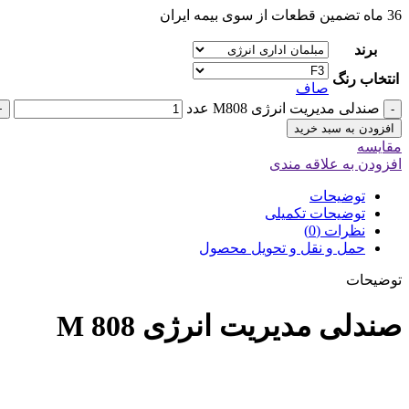
36 ماه تضمین قطعات از سوی بیمه ایران
برند
انتخاب رنگ
صاف
صندلی مدیریت انرژی M808 عدد
+
-
افزودن به سبد خرید
مقایسه
افزودن به علاقه مندی
توضیحات
توضیحات تکمیلی
نظرات (0)
حمل و نقل و تحویل محصول
توضیحات
صندلی مدیریت انرژی M 808