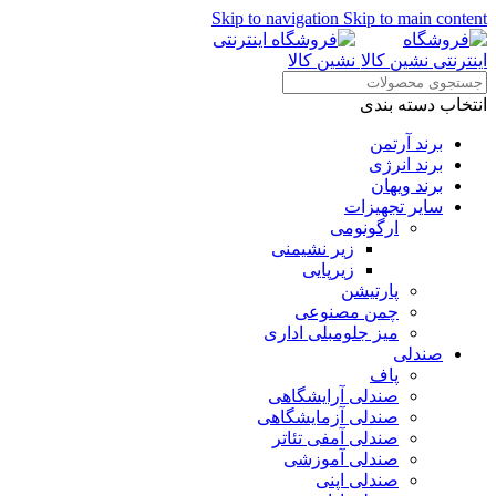
Skip to navigation
Skip to main content
انتخاب دسته بندی
برند آرتمن
برند انرژی
برند ویهان
سایر تجهیزات
ارگونومی
زیر نشیمنی
زیرپایی
پارتیشن
چمن مصنوعی
میز جلومبلی اداری
صندلی
پاف
صندلی آرایشگاهی
صندلی آزمایشگاهی
صندلی آمفی تئاتر
صندلی آموزشی
صندلی اپنی