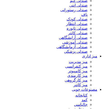
صندلی گیم
صندلی اپنی
صندلی رستورانی
پاف
صندلی کودک
صندلی انتظار
صندلی تابوره
صندلی کانتر
صندلی آرایشگاهی
صندلی آموزشی
صندلی آزمایشگاهی
صندلی پزشکی
میز اداری
میز مدیریت
میز کنفرانسی
میز کامپیوتر
میز کارمندی
میز کارگروهی
میز کانتر
مصنوعات چوبی
کتابخانه
کمد
جالباسی