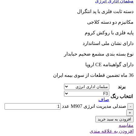
مبلمان اداری انرژی
دسته ثابت فلزی با پد انتگرال
مکانیزم دو دسته کلاجی
پایه فلزی با روکش کروم
دارای نشان ملی استاندارد
نوع بسته بندی مشمع ضخیم حبابدار
دارای گواهینامه CE اروپا
36 ماه تضمین قطعات از سوی بیمه ایران
برند
انتخاب رنگ
صاف
صندلی مدیریت انرژی M907 عدد
-
+
افزودن به سبد خرید
مقایسه
افزودن به علاقه مندی