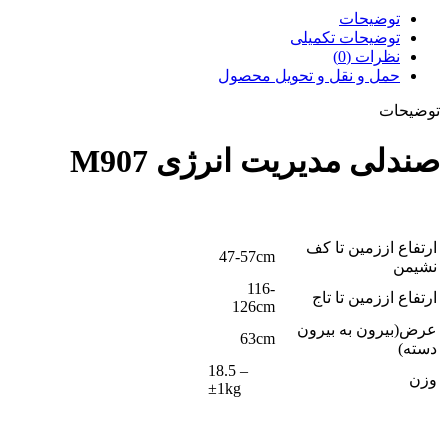
توضیحات
توضیحات تکمیلی
نظرات (0)
حمل و نقل و تحویل محصول
توضیحات
صندلی مدیریت انرژی M907
ارتفاع اززمین تا کف
47-57cm
نشیمن
116-
ارتفاع اززمین تا تاج
126cm
عرض(بیرون به بیرون
63cm
دسته)
18.5 –
وزن
±1kg