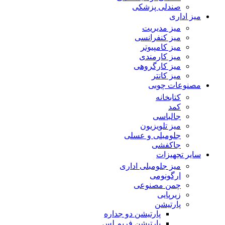
صندلی پزشکی
میز اداری
میز مدیریت
میز کنفرانسی
میز کامپیوتر
میز کارمندی
میز کارگروهی
میز کانتر
مصنوعات چوبی
کتابخانه
کمد
جالباسی
میز تلویزیون
جلومبلی و عسلی
جاکفشی
سایر تجهیزات
میز جلومبلی اداری
ارگونومی
چمن مصنوعی
زیرپایی
پارتیشن
پارتیشن دو جداره
پارتیشن فریم لس