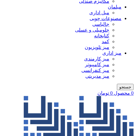
مکانیزم صندلی
مبلمان
مبل اداری
مصنوعات چوبی
جالباسی
جلومبلی و عسلی
کتابخانه
کمد
میز تلویزیون
میز اداری
میز کارمندی
میز کامپیوتر
میز کنفرانسی
میز مدیریتی
جستجو
0
محصول
0
تومان