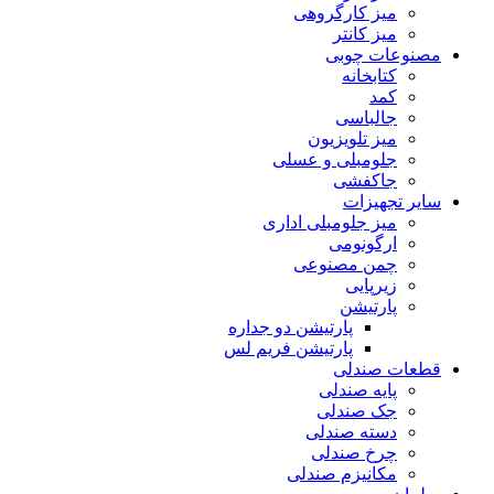
میز کارگروهی
میز کانتر
مصنوعات چوبی
کتابخانه
کمد
جالباسی
میز تلویزیون
جلومبلی و عسلی
جاکفشی
سایر تجهیزات
میز جلومبلی اداری
ارگونومی
چمن مصنوعی
زیرپایی
پارتیشن
پارتیشن دو جداره
پارتیشن فریم لس
قطعات صندلی
پایه صندلی
جک صندلی
دسته صندلی
چرخ صندلی
مکانیزم صندلی