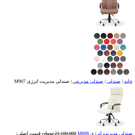
خانه
/
صندلی
/
صندلی مدیریتی
/
صندلی مدیریت انرژی M907
صندلی مدیریت انرژی M808
21,100,000
تومان
قیمت اصلی: