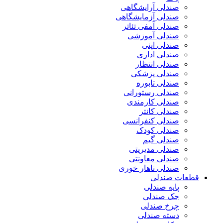
صندلی آرایشگاهی
صندلی آزمایشگاهی
صندلی آمفی تئاتر
صندلی آموزشی
صندلی اپنی
صندلی اداری
صندلی انتظار
صندلی پزشکی
صندلی تابوره
صندلی رستورانی
صندلی کارمندی
صندلی کانتر
صندلی کنفرانسی
صندلی کودک
صندلی گیم
صندلی مدیریتی
صندلی معاونتی
صندلی ناهار خوری
قطعات صندلی
پایه صندلی
جک صندلی
چرخ صندلی
دسته صندلی