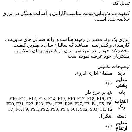
تبدیل کند.
کیفیت/دوام/زیبایی/قیمت مناسب/گارانتی با اصالت/ همگی در انرژی
خلاصه شده است.
انرژی یک برند معتبر در زمینه ساخت و ارائه صندلی های مدیریت /
کارمندی و کنفرانسی میباشد که سالیان سال با بهترین کیفیت
محصولات خود را در سرتاسر ایران در کمترین زمان ممکن به
مشتریان خود عرضه نموده است.
توضیحات تکمیلی
برند
مبلمان اداری انرژی
تنظیم
دارد
پشتی
پایه
پنج پر چرخ دار
F10
,
F11
,
F12
,
F13
,
F14
,
F15
,
F16
,
F17
,
F18
,
F19
,
F2
,
انتخاب
F20
,
F21
,
F22
,
F23
,
F24
,
F25
,
F26
,
F27
,
F3
,
F4
,
F5
,
F6
,
رنگ
F7
,
F8
,
F9
,
PS1
,
PS2
,
PS3
,
PS4
,
S01
,
S02
,
S03
,
T1
,
T2
دسته
انتگرال
تنظیم
دارد
ارتفاع