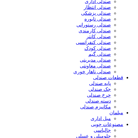
صندلی اداری
صندلی انتظار
صندلی پزشکی
صندلی تابوره
صندلی رستورانی
صندلی کارمندی
صندلی کانتر
صندلی کنفرانسی
صندلی کودک
صندلی گیم
صندلی مدیریتی
صندلی معاونتی
صندلی ناهار خوری
قطعات صندلی
پایه صندلی
جک صندلی
چرخ صندلی
دسته صندلی
مکانیزم صندلی
مبلمان
مبل اداری
مصنوعات چوبی
جالباسی
جلومبلی و عسلی