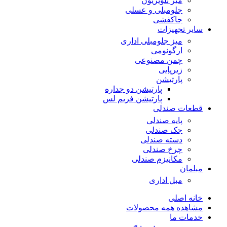
میز تلویزیون
جلومبلی و عسلی
جاکفشی
سایر تجهیزات
میز جلومبلی اداری
ارگونومی
چمن مصنوعی
زیرپایی
پارتیشن
پارتیشن دو جداره
پارتیشن فریم لس
قطعات صندلی
پایه صندلی
جک صندلی
دسته صندلی
چرخ صندلی
مکانیزم صندلی
مبلمان
مبل اداری
خانه اصلی
مشاهده همه محصولات
خدمات ما