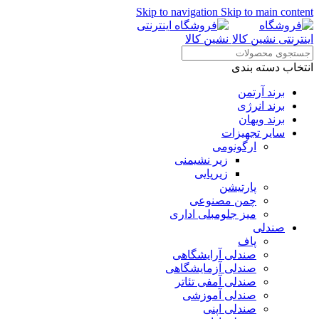
Skip to navigation
Skip to main content
انتخاب دسته بندی
برند آرتمن
برند انرژی
برند ویهان
سایر تجهیزات
ارگونومی
زیر نشیمنی
زیرپایی
پارتیشن
چمن مصنوعی
میز جلومبلی اداری
صندلی
پاف
صندلی آرایشگاهی
صندلی آزمایشگاهی
صندلی آمفی تئاتر
صندلی آموزشی
صندلی اپنی