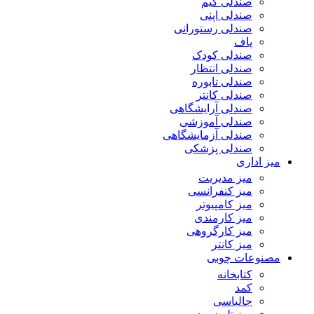
صندلی گیم
صندلی اپنی
صندلی رستورانی
پاف
صندلی کودک
صندلی انتظار
صندلی تابوره
صندلی کانتر
صندلی آرایشگاهی
صندلی آموزشی
صندلی آزمایشگاهی
صندلی پزشکی
میز اداری
میز مدیریت
میز کنفرانسی
میز کامپیوتر
میز کارمندی
میز کارگروهی
میز کانتر
مصنوعات چوبی
کتابخانه
کمد
جالباسی