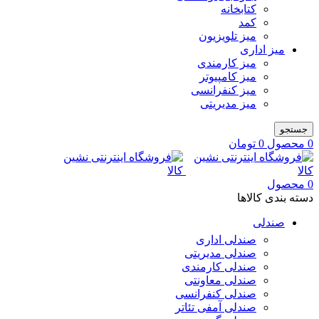
کتابخانه
کمد
میز تلویزیون
میز اداری
میز کارمندی
میز کامپیوتر
میز کنفرانسی
میز مدیریتی
جستجو
0
محصول
0
تومان
0
محصول
دسته بندی کالاها
صندلی
صندلی اداری
صندلی مدیریتی
صندلی کارمندی
صندلی معاونتی
صندلی کنفرانسی
صندلی آمفی تئاتر