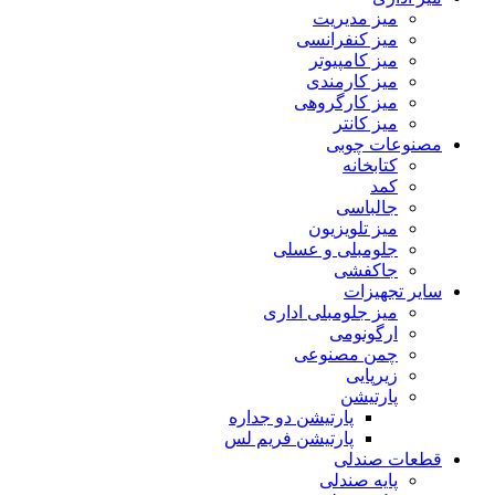
میز مدیریت
میز کنفرانسی
میز کامپیوتر
میز کارمندی
میز کارگروهی
میز کانتر
مصنوعات چوبی
کتابخانه
کمد
جالباسی
میز تلویزیون
جلومبلی و عسلی
جاکفشی
سایر تجهیزات
میز جلومبلی اداری
ارگونومی
چمن مصنوعی
زیرپایی
پارتیشن
پارتیشن دو جداره
پارتیشن فریم لس
قطعات صندلی
پایه صندلی