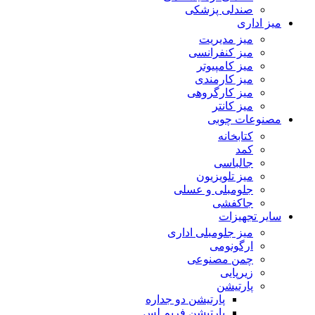
صندلی پزشکی
میز اداری
میز مدیریت
میز کنفرانسی
میز کامپیوتر
میز کارمندی
میز کارگروهی
میز کانتر
مصنوعات چوبی
کتابخانه
کمد
جالباسی
میز تلویزیون
جلومبلی و عسلی
جاکفشی
سایر تجهیزات
میز جلومبلی اداری
ارگونومی
چمن مصنوعی
زیرپایی
پارتیشن
پارتیشن دو جداره
پارتیشن فریم لس