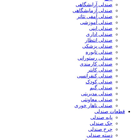
صندلی آرایشگاهی
صندلی آزمایشگاهی
صندلی آمفی تئاتر
صندلی آموزشی
صندلی اپنی
صندلی اداری
صندلی انتظار
صندلی پزشکی
صندلی تابوره
صندلی رستورانی
صندلی کارمندی
صندلی کانتر
صندلی کنفرانسی
صندلی کودک
صندلی گیم
صندلی مدیریتی
صندلی معاونتی
صندلی ناهار خوری
قطعات صندلی
پایه صندلی
جک صندلی
چرخ صندلی
دسته صندلی