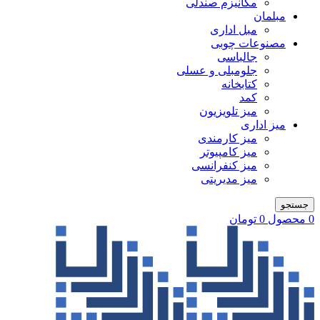
مکانیزم صندلی
مبلمان
مبل اداری
مصنوعات چوبی
جالباسی
جلومبلی و عسلی
کتابخانه
کمد
میز تلویزیون
میز اداری
میز کارمندی
میز کامپیوتر
میز کنفرانسی
میز مدیریتی
جستجو
0
محصول
0
تومان