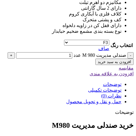
مکانیزم دو اهرم تیلت
دارای 2 سال گارانتی
کلاف فلزی با آبکاری کروم
کف و پشتی متحرک
دارای قفل کن در زاویه دلخواه
نوع بسته بندی مشمع ضخیم حبابدار
انتخاب رنگ
صاف
صندلی مدیریت M 980 عدد
+
-
افزودن به سبد خرید
مقایسه
افزودن به علاقه مندی
توضیحات
توضیحات تکمیلی
نظرات (0)
حمل و نقل و تحویل محصول
توضیحات
خرید صندلی مدیریت M980