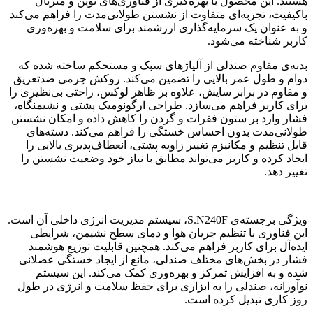
هستند. این محصول با بهره‌گیری از فناوری‌های نوین و متریال
باکیفیت، تجربه‌ای متفاوت از نشستن طولانی‌مدت را فراهم می‌کند
و به عنوان یک سرمایه‌گذاری ارزشمند برای سلامت و بهره‌وری
کاربر شناخته می‌شود.
بدنه‌ی مقاوم صندلی از آلیاژهای سبک و مستحکم ساخته شده که
دوام و طول عمر بالایی را تضمین می‌کند. روکش چرمی ضدتعریق
و مقاوم در برابر سایش، علاوه بر ظاهر لوکس، راحتی بی‌نظیری را
برای کاربر فراهم می‌سازد. طراحی ارگونومیک پشتی و نشیمنگاه،
فشار وارد بر ستون فقرات و گردن را کاهش داده و امکان نشستن
طولانی‌مدت بدون احساس خستگی را فراهم می‌کند. دسته‌های
قابل تنظیم و مکانیزم تغییر زاویه پشتی، انعطاف‌پذیری بالایی را
ایجاد کرده و کاربر می‌تواند مطابق با نیاز خود وضعیت نشستن را
تغییر دهد.
ویژگی برجسته‌ی S.N240F، سیستم مدیریت انرژی داخلی آن است.
این فناوری با تنظیم جریان هوا و دمای سطح نشیمن، شرایطی
ایده‌آل برای کاربر فراهم می‌کند. همچنین قابلیت توزیع هوشمند
فشار در بخش‌های مختلف صندلی، مانع از ایجاد خستگی عضلانی
شده و به افزایش تمرکز و بهره‌وری کمک می‌کند. این سیستم
نوآورانه، صندلی را به ابزاری برای حفظ سلامت و انرژی در طول
روز کاری تبدیل کرده است.