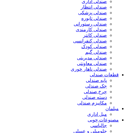
صندلی اداری
صندلی انتظار
صندلی پزشکی
صندلی تابوره
صندلی رستورانی
صندلی کارمندی
صندلی کانتر
صندلی کنفرانسی
صندلی کودک
صندلی گیم
صندلی مدیریتی
صندلی معاونتی
صندلی ناهار خوری
قطعات صندلی
پایه صندلی
جک صندلی
چرخ صندلی
دسته صندلی
مکانیزم صندلی
مبلمان
مبل اداری
مصنوعات چوبی
جالباسی
جلومبلی و عسلی