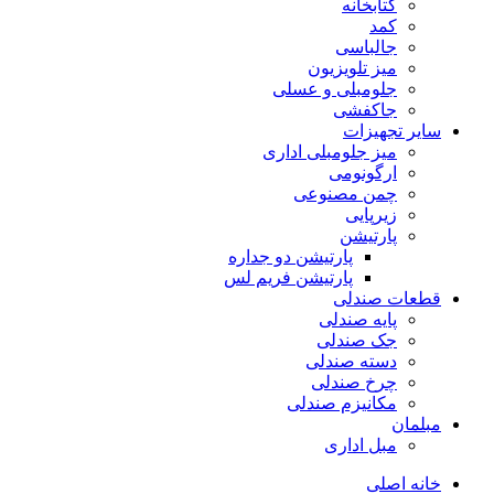
کتابخانه
کمد
جالباسی
میز تلویزیون
جلومبلی و عسلی
جاکفشی
سایر تجهیزات
میز جلومبلی اداری
ارگونومی
چمن مصنوعی
زیرپایی
پارتیشن
پارتیشن دو جداره
پارتیشن فریم لس
قطعات صندلی
پایه صندلی
جک صندلی
دسته صندلی
چرخ صندلی
مکانیزم صندلی
مبلمان
مبل اداری
خانه اصلی