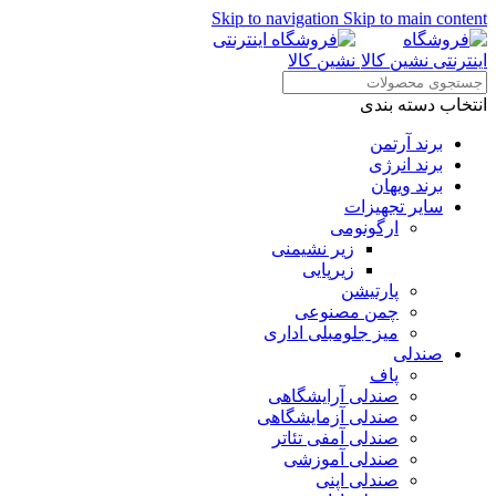
Skip to navigation
Skip to main content
انتخاب دسته بندی
برند آرتمن
برند انرژی
برند ویهان
سایر تجهیزات
ارگونومی
زیر نشیمنی
زیرپایی
پارتیشن
چمن مصنوعی
میز جلومبلی اداری
صندلی
پاف
صندلی آرایشگاهی
صندلی آزمایشگاهی
صندلی آمفی تئاتر
صندلی آموزشی
صندلی اپنی