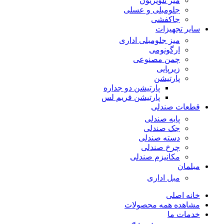
میز تلویزیون
جلومبلی و عسلی
جاکفشی
سایر تجهیزات
میز جلومبلی اداری
ارگونومی
چمن مصنوعی
زیرپایی
پارتیشن
پارتیشن دو جداره
پارتیشن فریم لس
قطعات صندلی
پایه صندلی
جک صندلی
دسته صندلی
چرخ صندلی
مکانیزم صندلی
مبلمان
مبل اداری
خانه اصلی
مشاهده همه محصولات
خدمات ما