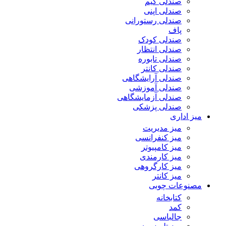
صندلی گیم
صندلی اپنی
صندلی رستورانی
پاف
صندلی کودک
صندلی انتظار
صندلی تابوره
صندلی کانتر
صندلی آرایشگاهی
صندلی آموزشی
صندلی آزمایشگاهی
صندلی پزشکی
میز اداری
میز مدیریت
میز کنفرانسی
میز کامپیوتر
میز کارمندی
میز کارگروهی
میز کانتر
مصنوعات چوبی
کتابخانه
کمد
جالباسی