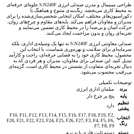
طراحی مینیمال و مدرن صندلی انرژی S.N240F جلوه‌ای حرفه‌ای
به محیط کاری می‌بخشد. رنگ‌بندی متنوع و هماهنگ با
دکوراسیون‌های مختلف، امکان انتخابی شخصی‌سازی‌شده را برای
مدیران و معاونان فراهم می‌کند. پایه‌های مقاوم و چرخ‌های روان،
حرکت آسان و بی‌صدا را در محیط کاری تضمین می‌نمایند و
تجربه‌ای روان و بدون مزاحمت ایجاد می‌کنند.
صندلی معاونتی انرژی S.N240F نه تنها یک وسیله‌ی اداری، بلکه
سرمایه‌ای برای سلامت و بهره‌وری شماست. با انتخاب این
محصول، محیط کاری خود را به فضایی حرفه‌ای، راحت و کارآمد
تبدیل کنید. این صندلی برای معاونان، مدیران و هر فردی که به
دنبال تجربه‌ای متفاوت از نشستن در محیط کاری است، گزینه‌ای
بی‌رقیب محسوب می‌شود.
توضیحات تکمیلی
برند
مبلمان اداری انرژی
پایه
پنج پر چرخ دار
تنظیم
دارد
پشتی
F10
,
F11
,
F12
,
F13
,
F14
,
F15
,
F16
,
F17
,
F18
,
F19
,
F2
,
انتخاب
F20
,
F21
,
F22
,
F23
,
F24
,
F25
,
F26
,
F27
,
F3
,
F4
,
F5
,
F6
,
رنگ
F7
,
F8
,
F9
دسته
دسته ثابت فلزی با پد نرم