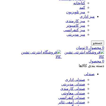
کتابخانه
کمد
میز تلویزیون
میز اداری
میز کارمندی
میز کامپیوتر
میز کنفرانسی
میز مدیریتی
جستجو
0
محصول
0
تومان
0
محصول
دسته بندی کالاها
صندلی
صندلی اداری
صندلی مدیریتی
صندلی کارمندی
صندلی معاونتی
صندلی کنفرانسی
صندلی آمفی تئاتر