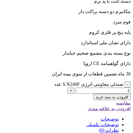
دسته ثابت با پد نرم
مکانیزم دو دسته براکت دار
فوم سرد
پایه پنج پر فلزی کروم
دارای نشان ملی استاندارد
نوع بسته بندی مشمع ضخیم حبابدار
دارای گواهینامه CE اروپا
36 ماه تضمین قطعات از سوی بیمه ایران
صندلی معاونتی انرژی S.N240F عدد
-
+
افزودن به سبد خرید
مقایسه
افزودن به علاقه مندی
توضیحات
توضیحات تکمیلی
نظرات (0)