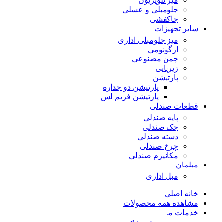
میز تلویزیون
جلومبلی و عسلی
جاکفشی
سایر تجهیزات
میز جلومبلی اداری
ارگونومی
چمن مصنوعی
زیرپایی
پارتیشن
پارتیشن دو جداره
پارتیشن فریم لس
قطعات صندلی
پایه صندلی
جک صندلی
دسته صندلی
چرخ صندلی
مکانیزم صندلی
مبلمان
مبل اداری
خانه اصلی
مشاهده همه محصولات
خدمات ما