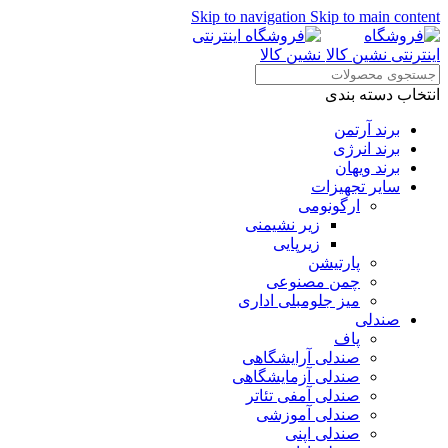
Skip to navigation
Skip to main content
انتخاب دسته بندی
برند آرتمن
برند انرژی
برند ویهان
سایر تجهیزات
ارگونومی
زیر نشیمنی
زیرپایی
پارتیشن
چمن مصنوعی
میز جلومبلی اداری
صندلی
پاف
صندلی آرایشگاهی
صندلی آزمایشگاهی
صندلی آمفی تئاتر
صندلی آموزشی
صندلی اپنی