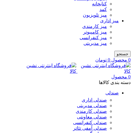
کتابخانه
کمد
میز تلویزیون
میز اداری
میز کارمندی
میز کامپیوتر
میز کنفرانسی
میز مدیریتی
جستجو
0
محصول
0
تومان
0
محصول
دسته بندی کالاها
صندلی
صندلی اداری
صندلی مدیریتی
صندلی کارمندی
صندلی معاونتی
صندلی کنفرانسی
صندلی آمفی تئاتر