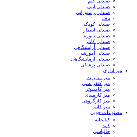
صندلی گیم
صندلی اپنی
صندلی رستورانی
پاف
صندلی کودک
صندلی انتظار
صندلی تابوره
صندلی کانتر
صندلی آرایشگاهی
صندلی آموزشی
صندلی آزمایشگاهی
صندلی پزشکی
میز اداری
میز مدیریت
میز کنفرانسی
میز کامپیوتر
میز کارمندی
میز کارگروهی
میز کانتر
مصنوعات چوبی
کتابخانه
کمد
جالباسی