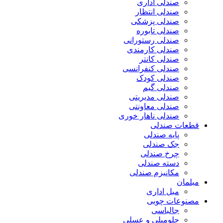
صندلی اداری
صندلی انتظار
صندلی پزشکی
صندلی تابوره
صندلی رستورانی
صندلی کارمندی
صندلی کانتر
صندلی کنفرانسی
صندلی کودک
صندلی گیم
صندلی مدیریتی
صندلی معاونتی
صندلی ناهار خوری
قطعات صندلی
پایه صندلی
جک صندلی
چرخ صندلی
دسته صندلی
مکانیزم صندلی
مبلمان
مبل اداری
مصنوعات چوبی
جالباسی
جلومبلی و عسلی