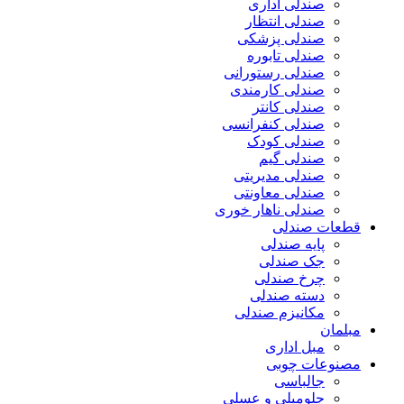
صندلی اداری
صندلی انتظار
صندلی پزشکی
صندلی تابوره
صندلی رستورانی
صندلی کارمندی
صندلی کانتر
صندلی کنفرانسی
صندلی کودک
صندلی گیم
صندلی مدیریتی
صندلی معاونتی
صندلی ناهار خوری
قطعات صندلی
پایه صندلی
جک صندلی
چرخ صندلی
دسته صندلی
مکانیزم صندلی
مبلمان
مبل اداری
مصنوعات چوبی
جالباسی
جلومبلی و عسلی