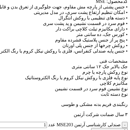
کدمحصول: MSE
• جنس پشتی از پارچه مش مقاوم، جهت جلوگیری از تعرق بدن و قاب
• امکان تنظیم ارتفاع پشت سری، در مدل مدیریتی
• دسته های تنظیمی با روکش انتگرال
• فوم سرد در قسمت نشیمن و پد پشت سری
• دارای مکانیزم تیلت کلاچی براکت دار
• کورس جک، ده سانتی متر
• پنج پر از جنس پلاستیک فشرده مقاوم
• روکش چرخها از جنس پلی اورتان
• جنس پایه صندلی کنفرانس، فلزی با روکش نیکل کروم یا رنگ الکتر
مشخصات فنی
جک بالابر جک ۱۲ سانتی متری
نوع روکش پارچه یا چرم
نوع پایه فلزی با روکش نیکل کروم یا رنگ الکتروستاتیک
مکانیزم کلاچی
نوع نشیمن فوم سرد در قسمت نشیمن
نوع دسته ثابت
رنگبندی فریم بدنه مشکی و طوسی
۳ سال ضمانت شرکت آرتمن
صندلی کارشناسی آرتمن MSE203 عدد
-