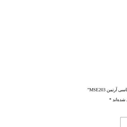
تمن MSE203”
شده‌اند
*