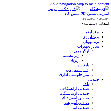
Skip to navigation
Skip to main content
انتخاب دسته بندی
برند آرتمن
برند انرژی
برند ویهان
سایر تجهیزات
ارگونومی
زیر نشیمنی
زیرپایی
پارتیشن
چمن مصنوعی
میز جلومبلی اداری
صندلی
پاف
صندلی آرایشگاهی
صندلی آزمایشگاهی
صندلی آمفی تئاتر
صندلی آموزشی
صندلی اپنی