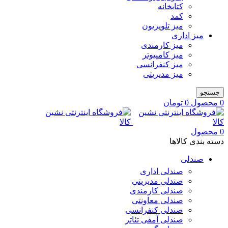
کتابخانه
کمد
میز تلویزیون
میز اداری
میز کارمندی
میز کامپیوتر
میز کنفرانسی
میز مدیریتی
جستجو
0
محصول
0
تومان
0
محصول
دسته بندی کالاها
صندلی
صندلی اداری
صندلی مدیریتی
صندلی کارمندی
صندلی معاونتی
صندلی کنفرانسی
صندلی آمفی تئاتر