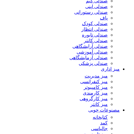
صندلی گیم
صندلی اپنی
صندلی رستورانی
پاف
صندلی کودک
صندلی انتظار
صندلی تابوره
صندلی کانتر
صندلی آرایشگاهی
صندلی آموزشی
صندلی آزمایشگاهی
صندلی پزشکی
میز اداری
میز مدیریت
میز کنفرانسی
میز کامپیوتر
میز کارمندی
میز کارگروهی
میز کانتر
مصنوعات چوبی
کتابخانه
کمد
جالباسی