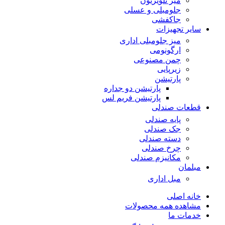
میز تلویزیون
جلومبلی و عسلی
جاکفشی
سایر تجهیزات
میز جلومبلی اداری
ارگونومی
چمن مصنوعی
زیرپایی
پارتیشن
پارتیشن دو جداره
پارتیشن فریم لس
قطعات صندلی
پایه صندلی
جک صندلی
دسته صندلی
چرخ صندلی
مکانیزم صندلی
مبلمان
مبل اداری
خانه اصلی
مشاهده همه محصولات
خدمات ما