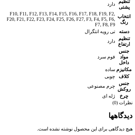
تنظیم
دارد
پشتی
F10
,
F11
,
F12
,
F13
,
F14
,
F15
,
F16
,
F17
,
F18
,
F19
,
F2
,
انتخاب
F20
,
F21
,
F22
,
F23
,
F24
,
F25
,
F26
,
F27
,
F3
,
F4
,
F5
,
F6
,
رنگ
F7
,
F8
,
F9
دسته
تی رویه انتگرال
تنظیم
دارد
ارتفاع
جنس
مواد
فوم سرد
داخل
مکانیزم
ساده
کلاف
چوبی
جنس
چرم مصنوعی
روکش
چرخ
ژله ای
نظرات (0)
دیدگاهها
هیچ دیدگاهی برای این محصول نوشته نشده است.