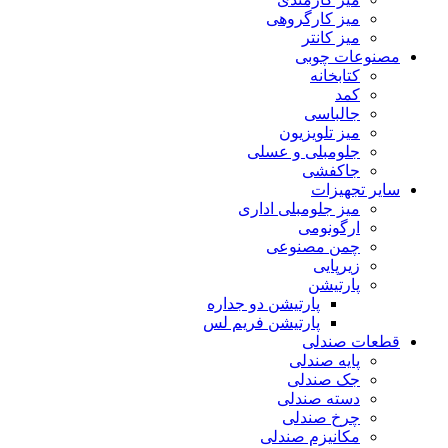
میز کارگروهی
میز کانتر
مصنوعات چوبی
کتابخانه
کمد
جالباسی
میز تلویزیون
جلومبلی و عسلی
جاکفشی
سایر تجهیزات
میز جلومبلی اداری
ارگونومی
چمن مصنوعی
زیرپایی
پارتیشن
پارتیشن دو جداره
پارتیشن فریم لس
قطعات صندلی
پایه صندلی
جک صندلی
دسته صندلی
چرخ صندلی
مکانیزم صندلی