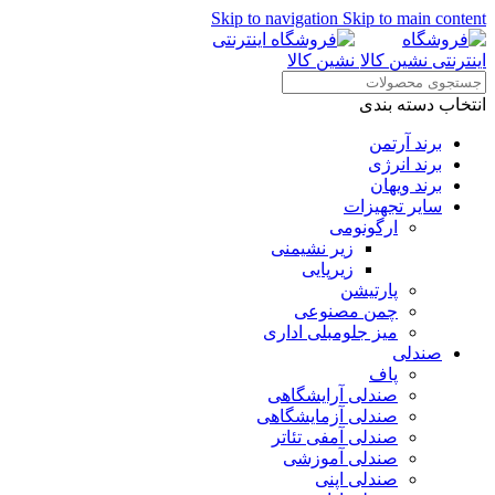
Skip to navigation
Skip to main content
انتخاب دسته بندی
برند آرتمن
برند انرژی
برند ویهان
سایر تجهیزات
ارگونومی
زیر نشیمنی
زیرپایی
پارتیشن
چمن مصنوعی
میز جلومبلی اداری
صندلی
پاف
صندلی آرایشگاهی
صندلی آزمایشگاهی
صندلی آمفی تئاتر
صندلی آموزشی
صندلی اپنی