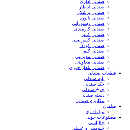
صندلی اداری
صندلی انتظار
صندلی پزشکی
صندلی تابوره
صندلی رستورانی
صندلی کارمندی
صندلی کانتر
صندلی کنفرانسی
صندلی کودک
صندلی گیم
صندلی مدیریتی
صندلی معاونتی
صندلی ناهار خوری
قطعات صندلی
پایه صندلی
جک صندلی
چرخ صندلی
دسته صندلی
مکانیزم صندلی
مبلمان
مبل اداری
مصنوعات چوبی
جالباسی
جلومبلی و عسلی