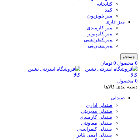
کتابخانه
کمد
میز تلویزیون
میز اداری
میز کارمندی
میز کامپیوتر
میز کنفرانسی
میز مدیریتی
جستجو
0
محصول
0
تومان
0
محصول
دسته بندی کالاها
صندلی
صندلی اداری
صندلی مدیریتی
صندلی کارمندی
صندلی معاونتی
صندلی کنفرانسی
صندلی آمفی تئاتر