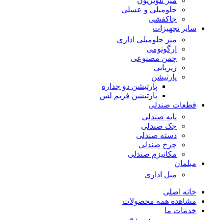
میز تلویزیون
جلومبلی و عسلی
جاکفشی
سایر تجهیزات
میز جلومبلی اداری
ارگونومی
چمن مصنوعی
زیرپایی
پارتیشن
پارتیشن دو جداره
پارتیشن فریم لس
قطعات صندلی
پایه صندلی
جک صندلی
دسته صندلی
چرخ صندلی
مکانیزم صندلی
مبلمان
مبل اداری
خانه اصلی
مشاهده همه محصولات
خدمات ما