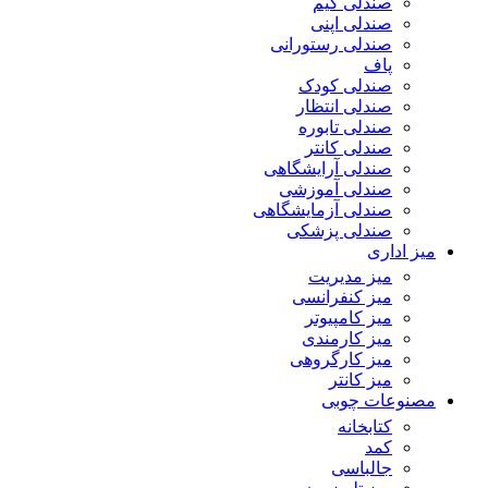
صندلی گیم
صندلی اپنی
صندلی رستورانی
پاف
صندلی کودک
صندلی انتظار
صندلی تابوره
صندلی کانتر
صندلی آرایشگاهی
صندلی آموزشی
صندلی آزمایشگاهی
صندلی پزشکی
میز اداری
میز مدیریت
میز کنفرانسی
میز کامپیوتر
میز کارمندی
میز کارگروهی
میز کانتر
مصنوعات چوبی
کتابخانه
کمد
جالباسی