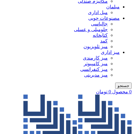
مکانیزم صندلی
مبلمان
مبل اداری
مصنوعات چوبی
جالباسی
جلومبلی و عسلی
کتابخانه
کمد
میز تلویزیون
میز اداری
میز کارمندی
میز کامپیوتر
میز کنفرانسی
میز مدیریتی
جستجو
0
محصول
0
تومان