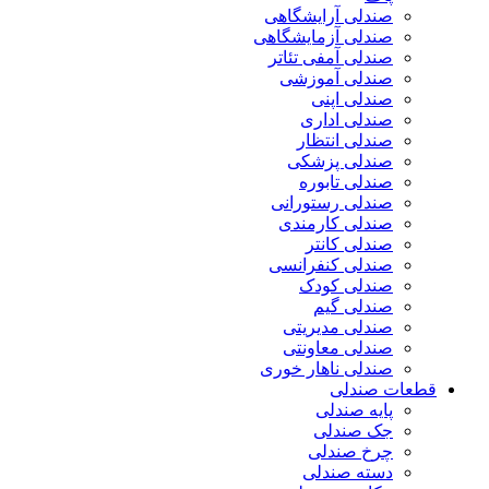
صندلی آرایشگاهی
صندلی آزمایشگاهی
صندلی آمفی تئاتر
صندلی آموزشی
صندلی اپنی
صندلی اداری
صندلی انتظار
صندلی پزشکی
صندلی تابوره
صندلی رستورانی
صندلی کارمندی
صندلی کانتر
صندلی کنفرانسی
صندلی کودک
صندلی گیم
صندلی مدیریتی
صندلی معاونتی
صندلی ناهار خوری
قطعات صندلی
پایه صندلی
جک صندلی
چرخ صندلی
دسته صندلی