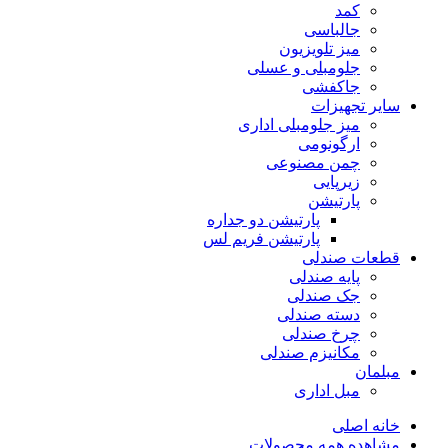
کمد
جالباسی
میز تلویزیون
جلومبلی و عسلی
جاکفشی
سایر تجهیزات
میز جلومبلی اداری
ارگونومی
چمن مصنوعی
زیرپایی
پارتیشن
پارتیشن دو جداره
پارتیشن فریم لس
قطعات صندلی
پایه صندلی
جک صندلی
دسته صندلی
چرخ صندلی
مکانیزم صندلی
مبلمان
مبل اداری
خانه اصلی
مشاهده همه محصولات