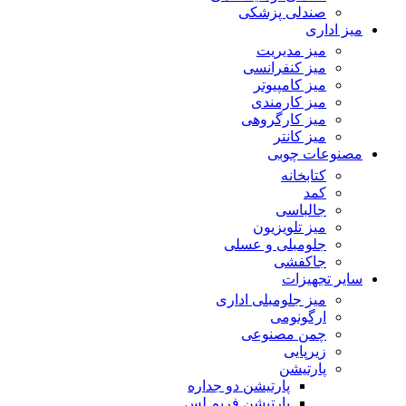
صندلی پزشکی
میز اداری
میز مدیریت
میز کنفرانسی
میز کامپیوتر
میز کارمندی
میز کارگروهی
میز کانتر
مصنوعات چوبی
کتابخانه
کمد
جالباسی
میز تلویزیون
جلومبلی و عسلی
جاکفشی
سایر تجهیزات
میز جلومبلی اداری
ارگونومی
چمن مصنوعی
زیرپایی
پارتیشن
پارتیشن دو جداره
پارتیشن فریم لس