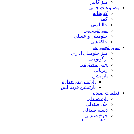
میز کانتر
مصنوعات چوبی
کتابخانه
کمد
جالباسی
میز تلویزیون
جلومبلی و عسلی
جاکفشی
سایر تجهیزات
میز جلومبلی اداری
ارگونومی
چمن مصنوعی
زیرپایی
پارتیشن
پارتیشن دو جداره
پارتیشن فریم لس
قطعات صندلی
پایه صندلی
جک صندلی
دسته صندلی
چرخ صندلی
مکانیزم صندلی
مبلمان
مبل اداری