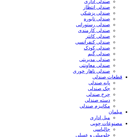
صندلی اداری
صندلی انتظار
صندلی پزشکی
صندلی تابوره
صندلی رستورانی
صندلی کارمندی
صندلی کانتر
صندلی کنفرانسی
صندلی کودک
صندلی گیم
صندلی مدیریتی
صندلی معاونتی
صندلی ناهار خوری
قطعات صندلی
پایه صندلی
جک صندلی
چرخ صندلی
دسته صندلی
مکانیزم صندلی
مبلمان
مبل اداری
مصنوعات چوبی
جالباسی
جلومبلی و عسلی