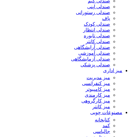
صندلی گیم
صندلی اپنی
صندلی رستورانی
پاف
صندلی کودک
صندلی انتظار
صندلی تابوره
صندلی کانتر
صندلی آرایشگاهی
صندلی آموزشی
صندلی آزمایشگاهی
صندلی پزشکی
میز اداری
میز مدیریت
میز کنفرانسی
میز کامپیوتر
میز کارمندی
میز کارگروهی
میز کانتر
مصنوعات چوبی
کتابخانه
کمد
جالباسی