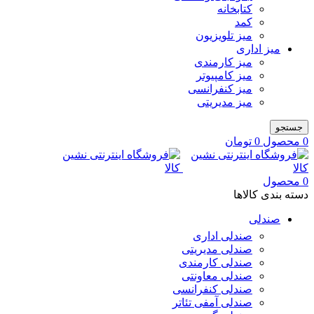
کتابخانه
کمد
میز تلویزیون
میز اداری
میز کارمندی
میز کامپیوتر
میز کنفرانسی
میز مدیریتی
جستجو
0
محصول
0
تومان
0
محصول
دسته بندی کالاها
صندلی
صندلی اداری
صندلی مدیریتی
صندلی کارمندی
صندلی معاونتی
صندلی کنفرانسی
صندلی آمفی تئاتر