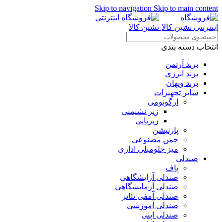
Skip to navigation
Skip to main content
انتخاب دسته بندی
برند آرتمن
برند انرژی
برند ویهان
سایر تجهیزات
ارگونومی
زیر نشیمنی
زیرپایی
پارتیشن
چمن مصنوعی
میز جلومبلی اداری
صندلی
پاف
صندلی آرایشگاهی
صندلی آزمایشگاهی
صندلی آمفی تئاتر
صندلی آموزشی
صندلی اپنی