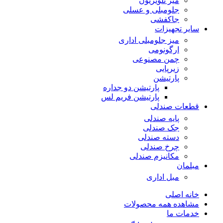
میز تلویزیون
جلومبلی و عسلی
جاکفشی
سایر تجهیزات
میز جلومبلی اداری
ارگونومی
چمن مصنوعی
زیرپایی
پارتیشن
پارتیشن دو جداره
پارتیشن فریم لس
قطعات صندلی
پایه صندلی
جک صندلی
دسته صندلی
چرخ صندلی
مکانیزم صندلی
مبلمان
مبل اداری
خانه اصلی
مشاهده همه محصولات
خدمات ما