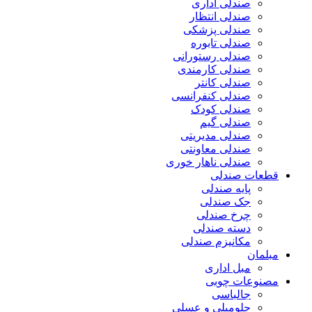
صندلی اداری
صندلی انتظار
صندلی پزشکی
صندلی تابوره
صندلی رستورانی
صندلی کارمندی
صندلی کانتر
صندلی کنفرانسی
صندلی کودک
صندلی گیم
صندلی مدیریتی
صندلی معاونتی
صندلی ناهار خوری
قطعات صندلی
پایه صندلی
جک صندلی
چرخ صندلی
دسته صندلی
مکانیزم صندلی
مبلمان
مبل اداری
مصنوعات چوبی
جالباسی
جلومبلی و عسلی