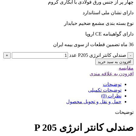
چهار پر از جنس ورق فولادی با آبکاری کروم
دارای نشان ملی استاندارد
نوع بسته بندی مشمع ضخیم حبابدار
دارای گواهینامه CE اروپا
36 ماه تضمین قطعات از سوی بیمه ایران
صندلی کانتر انرژی P205 عدد
+
-
افزودن به سبد خرید
مقایسه
افزودن به علاقه مندی
توضیحات
توضیحات تکمیلی
نظرات (0)
حمل و نقل و تحویل محصول
توضیحات
صندلی کانتر انرژی P 205