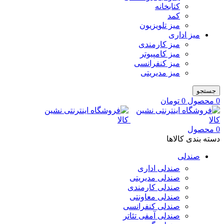
کتابخانه
کمد
میز تلویزیون
میز اداری
میز کارمندی
میز کامپیوتر
میز کنفرانسی
میز مدیریتی
جستجو
0
محصول
0
تومان
0
محصول
دسته بندی کالاها
صندلی
صندلی اداری
صندلی مدیریتی
صندلی کارمندی
صندلی معاونتی
صندلی کنفرانسی
صندلی آمفی تئاتر