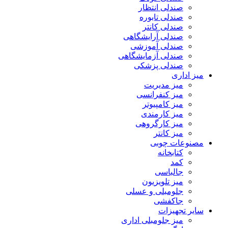
صندلی انتظار
صندلی تابوره
صندلی کانتر
صندلی آرایشگاهی
صندلی آموزشی
صندلی آزمایشگاهی
صندلی پزشکی
میز اداری
میز مدیریت
میز کنفرانسی
میز کامپیوتر
میز کارمندی
میز کارگروهی
میز کانتر
مصنوعات چوبی
کتابخانه
کمد
جالباسی
میز تلویزیون
جلومبلی و عسلی
جاکفشی
سایر تجهیزات
میز جلومبلی اداری