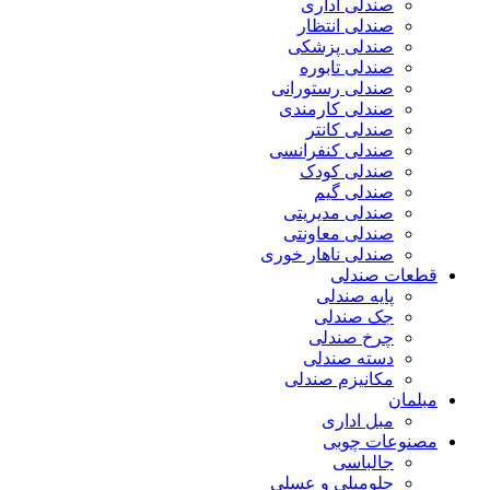
صندلی اداری
صندلی انتظار
صندلی پزشکی
صندلی تابوره
صندلی رستورانی
صندلی کارمندی
صندلی کانتر
صندلی کنفرانسی
صندلی کودک
صندلی گیم
صندلی مدیریتی
صندلی معاونتی
صندلی ناهار خوری
قطعات صندلی
پایه صندلی
جک صندلی
چرخ صندلی
دسته صندلی
مکانیزم صندلی
مبلمان
مبل اداری
مصنوعات چوبی
جالباسی
جلومبلی و عسلی