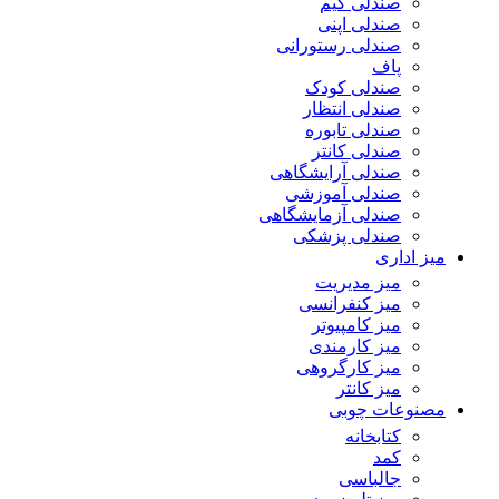
صندلی گیم
صندلی اپنی
صندلی رستورانی
پاف
صندلی کودک
صندلی انتظار
صندلی تابوره
صندلی کانتر
صندلی آرایشگاهی
صندلی آموزشی
صندلی آزمایشگاهی
صندلی پزشکی
میز اداری
میز مدیریت
میز کنفرانسی
میز کامپیوتر
میز کارمندی
میز کارگروهی
میز کانتر
مصنوعات چوبی
کتابخانه
کمد
جالباسی