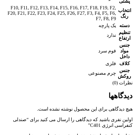
پشتی
F10
,
F11
,
F12
,
F13
,
F14
,
F15
,
F16
,
F17
,
F18
,
F19
,
F2
,
انتخاب
F20
,
F21
,
F22
,
F23
,
F24
,
F25
,
F26
,
F27
,
F3
,
F4
,
F5
,
F6
,
رنگ
F7
,
F8
,
F9
دسته
یک پارچه
تنظیم
ندارد
ارتفاع
جنس
مواد
فوم سرد
داخل
کلاف
فلزی
جنس
چرم مصنوعی
روکش
نظرات (0)
دیدگاهها
هیچ دیدگاهی برای این محصول نوشته نشده است.
اولین نفری باشید که دیدگاهی را ارسال می کنید برای “صندلی
کنفراسی انرژی C401”