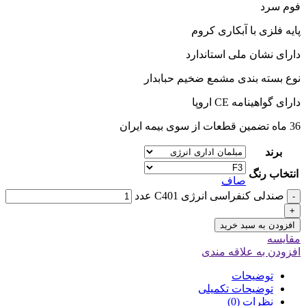
فوم سرد
پایه فلزی با آبکاری کروم
دارای نشان ملی استاندارد
نوع بسته بندی مشمع ضخیم حبابدار
دارای گواهینامه CE اروپا
36 ماه تضمین قطعات از سوی بیمه ایران
برند
انتخاب رنگ
صاف
صندلی کنفراسی انرژی C401 عدد
-
+
افزودن به سبد خرید
مقایسه
افزودن به علاقه مندی
توضیحات
توضیحات تکمیلی
نظرات (0)