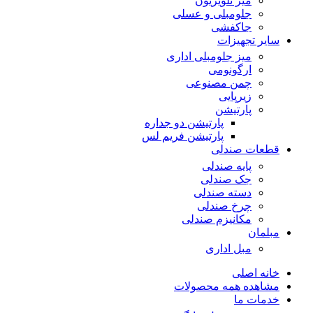
میز تلویزیون
جلومبلی و عسلی
جاکفشی
سایر تجهیزات
میز جلومبلی اداری
ارگونومی
چمن مصنوعی
زیرپایی
پارتیشن
پارتیشن دو جداره
پارتیشن فریم لس
قطعات صندلی
پایه صندلی
جک صندلی
دسته صندلی
چرخ صندلی
مکانیزم صندلی
مبلمان
مبل اداری
خانه اصلی
مشاهده همه محصولات
خدمات ما