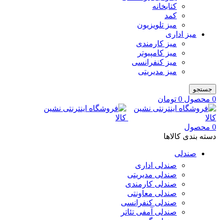
کتابخانه
کمد
میز تلویزیون
میز اداری
میز کارمندی
میز کامپیوتر
میز کنفرانسی
میز مدیریتی
جستجو
0
محصول
0
تومان
0
محصول
دسته بندی کالاها
صندلی
صندلی اداری
صندلی مدیریتی
صندلی کارمندی
صندلی معاونتی
صندلی کنفرانسی
صندلی آمفی تئاتر