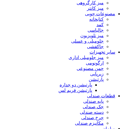
میز کارگروهی
میز کانتر
مصنوعات چوبی
کتابخانه
کمد
جالباسی
میز تلویزیون
جلومبلی و عسلی
جاکفشی
سایر تجهیزات
میز جلومبلی اداری
ارگونومی
چمن مصنوعی
زیرپایی
پارتیشن
پارتیشن دو جداره
پارتیشن فریم لس
قطعات صندلی
پایه صندلی
جک صندلی
دسته صندلی
چرخ صندلی
مکانیزم صندلی
مبلمان