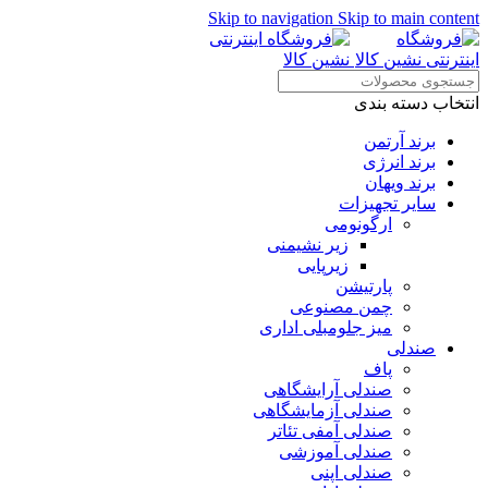
Skip to navigation
Skip to main content
انتخاب دسته بندی
برند آرتمن
برند انرژی
برند ویهان
سایر تجهیزات
ارگونومی
زیر نشیمنی
زیرپایی
پارتیشن
چمن مصنوعی
میز جلومبلی اداری
صندلی
پاف
صندلی آرایشگاهی
صندلی آزمایشگاهی
صندلی آمفی تئاتر
صندلی آموزشی
صندلی اپنی