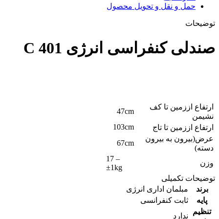
حمل و نقل و تحویل محصول
توضیحات
صندلی کنفراسی انرژی C 401
ارتفاع اززمین تا کف
47cm
نشیمن
103cm
ارتفاع اززمین تا تاج
عرض(بیرون به بیرون
67cm
دسته)
17 –
وزن
±1kg
توضیحات تکمیلی
برند
مبلمان اداری انرژی
پایه
ثابت کنفرانسی
تنظیم
ندارد