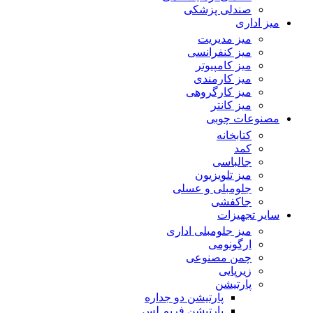
صندلی پزشکی
میز اداری
میز مدیریت
میز کنفرانسی
میز کامپیوتر
میز کارمندی
میز کارگروهی
میز کانتر
مصنوعات چوبی
کتابخانه
کمد
جالباسی
میز تلویزیون
جلومبلی و عسلی
جاکفشی
سایر تجهیزات
میز جلومبلی اداری
ارگونومی
چمن مصنوعی
زیرپایی
پارتیشن
پارتیشن دو جداره
پارتیشن فریم لس