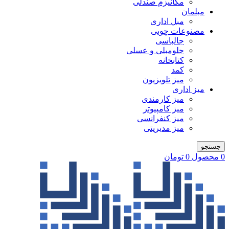
مکانیزم صندلی
مبلمان
مبل اداری
مصنوعات چوبی
جالباسی
جلومبلی و عسلی
کتابخانه
کمد
میز تلویزیون
میز اداری
میز کارمندی
میز کامپیوتر
میز کنفرانسی
میز مدیریتی
جستجو
0
محصول
0
تومان