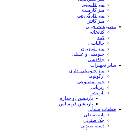
میز کامپیوتر
میز کارمندی
میز کارگروهی
میز کانتر
مصنوعات چوبی
کتابخانه
کمد
جالباسی
میز تلویزیون
جلومبلی و عسلی
جاکفشی
سایر تجهیزات
میز جلومبلی اداری
ارگونومی
چمن مصنوعی
زیرپایی
پارتیشن
پارتیشن دو جداره
پارتیشن فریم لس
قطعات صندلی
پایه صندلی
جک صندلی
دسته صندلی