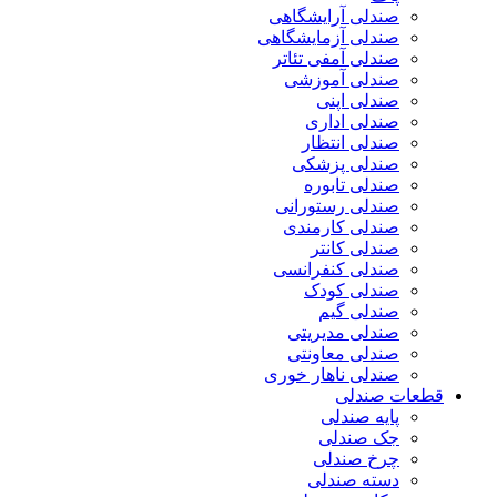
صندلی آرایشگاهی
صندلی آزمایشگاهی
صندلی آمفی تئاتر
صندلی آموزشی
صندلی اپنی
صندلی اداری
صندلی انتظار
صندلی پزشکی
صندلی تابوره
صندلی رستورانی
صندلی کارمندی
صندلی کانتر
صندلی کنفرانسی
صندلی کودک
صندلی گیم
صندلی مدیریتی
صندلی معاونتی
صندلی ناهار خوری
قطعات صندلی
پایه صندلی
جک صندلی
چرخ صندلی
دسته صندلی