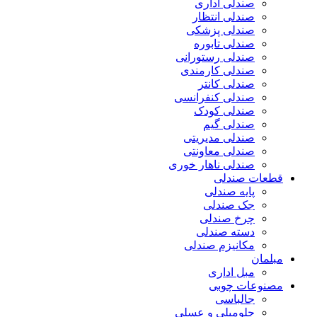
صندلی اداری
صندلی انتظار
صندلی پزشکی
صندلی تابوره
صندلی رستورانی
صندلی کارمندی
صندلی کانتر
صندلی کنفرانسی
صندلی کودک
صندلی گیم
صندلی مدیریتی
صندلی معاونتی
صندلی ناهار خوری
قطعات صندلی
پایه صندلی
جک صندلی
چرخ صندلی
دسته صندلی
مکانیزم صندلی
مبلمان
مبل اداری
مصنوعات چوبی
جالباسی
جلومبلی و عسلی