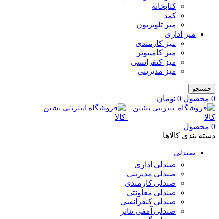
کتابخانه
کمد
میز تلویزیون
میز اداری
میز کارمندی
میز کامپیوتر
میز کنفرانسی
میز مدیریتی
جستجو
0
محصول
0
تومان
0
محصول
دسته بندی کالاها
صندلی
صندلی اداری
صندلی مدیریتی
صندلی کارمندی
صندلی معاونتی
صندلی کنفرانسی
صندلی آمفی تئاتر