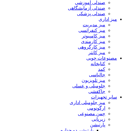
صندلی آموزشی
صندلی آزمایشگاهی
صندلی پزشکی
میز اداری
میز مدیریت
میز کنفرانسی
میز کامپیوتر
میز کارمندی
میز کارگروهی
میز کانتر
مصنوعات چوبی
کتابخانه
کمد
جالباسی
میز تلویزیون
جلومبلی و عسلی
جاکفشی
سایر تجهیزات
میز جلومبلی اداری
ارگونومی
چمن مصنوعی
زیرپایی
پارتیشن
پارتیشن دو جداره