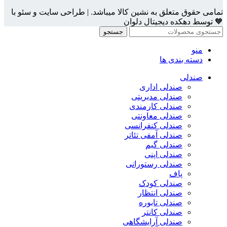
تمامی حقوق متعلق به نشین کالا میباشد. | طراحی سایت و سئو با
🧡 توسط دهکده دیجیتال دلوان
جستجو
منو
دسته بندی ها
صندلی
صندلی اداری
صندلی مدیریتی
صندلی کارمندی
صندلی معاونتی
صندلی کنفرانسی
صندلی آمفی تئاتر
صندلی گیم
صندلی اپنی
صندلی رستورانی
پاف
صندلی کودک
صندلی انتظار
صندلی تابوره
صندلی کانتر
صندلی آرایشگاهی