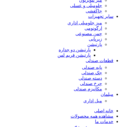
میز تلویزیون
جلومبلی و عسلی
جاکفشی
سایر تجهیزات
میز جلومبلی اداری
ارگونومی
چمن مصنوعی
زیرپایی
پارتیشن
پارتیشن دو جداره
پارتیشن فریم لس
قطعات صندلی
پایه صندلی
جک صندلی
دسته صندلی
چرخ صندلی
مکانیزم صندلی
مبلمان
مبل اداری
خانه اصلی
مشاهده همه محصولات
خدمات ما