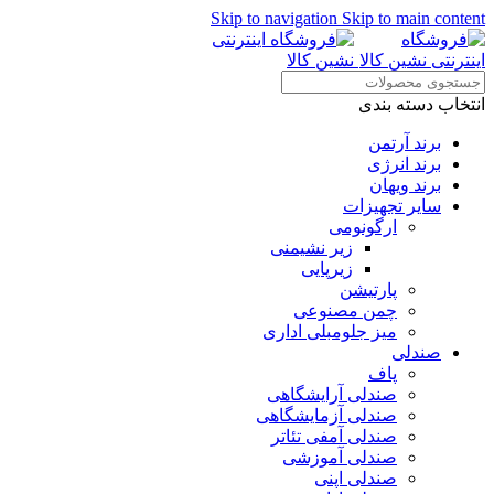
Skip to navigation
Skip to main content
انتخاب دسته بندی
برند آرتمن
برند انرژی
برند ویهان
سایر تجهیزات
ارگونومی
زیر نشیمنی
زیرپایی
پارتیشن
چمن مصنوعی
میز جلومبلی اداری
صندلی
پاف
صندلی آرایشگاهی
صندلی آزمایشگاهی
صندلی آمفی تئاتر
صندلی آموزشی
صندلی اپنی