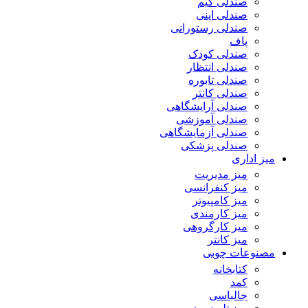
صندلی گیم
صندلی اپنی
صندلی رستورانی
پاف
صندلی کودک
صندلی انتظار
صندلی تابوره
صندلی کانتر
صندلی آرایشگاهی
صندلی آموزشی
صندلی آزمایشگاهی
صندلی پزشکی
میز اداری
میز مدیریت
میز کنفرانسی
میز کامپیوتر
میز کارمندی
میز کارگروهی
میز کانتر
مصنوعات چوبی
کتابخانه
کمد
جالباسی