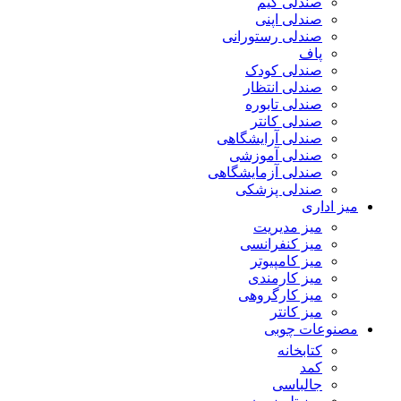
صندلی گیم
صندلی اپنی
صندلی رستورانی
پاف
صندلی کودک
صندلی انتظار
صندلی تابوره
صندلی کانتر
صندلی آرایشگاهی
صندلی آموزشی
صندلی آزمایشگاهی
صندلی پزشکی
میز اداری
میز مدیریت
میز کنفرانسی
میز کامپیوتر
میز کارمندی
میز کارگروهی
میز کانتر
مصنوعات چوبی
کتابخانه
کمد
جالباسی