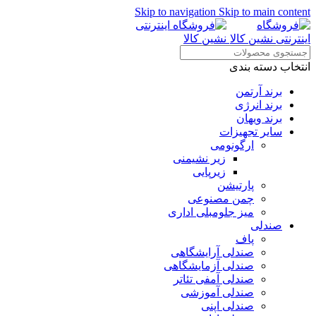
Skip to navigation
Skip to main content
انتخاب دسته بندی
برند آرتمن
برند انرژی
برند ویهان
سایر تجهیزات
ارگونومی
زیر نشیمنی
زیرپایی
پارتیشن
چمن مصنوعی
میز جلومبلی اداری
صندلی
پاف
صندلی آرایشگاهی
صندلی آزمایشگاهی
صندلی آمفی تئاتر
صندلی آموزشی
صندلی اپنی