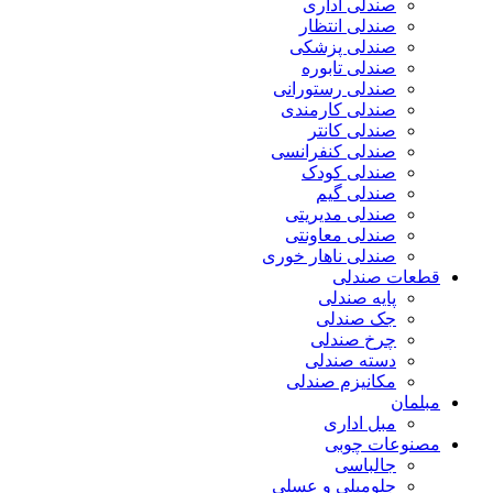
صندلی اداری
صندلی انتظار
صندلی پزشکی
صندلی تابوره
صندلی رستورانی
صندلی کارمندی
صندلی کانتر
صندلی کنفرانسی
صندلی کودک
صندلی گیم
صندلی مدیریتی
صندلی معاونتی
صندلی ناهار خوری
قطعات صندلی
پایه صندلی
جک صندلی
چرخ صندلی
دسته صندلی
مکانیزم صندلی
مبلمان
مبل اداری
مصنوعات چوبی
جالباسی
جلومبلی و عسلی