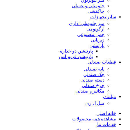
میز تلویزیون
جلومبلی و عسلی
جاکفشی
سایر تجهیزات
میز جلومبلی اداری
ارگونومی
چمن مصنوعی
زیرپایی
پارتیشن
پارتیشن دو جداره
پارتیشن فریم لس
قطعات صندلی
پایه صندلی
جک صندلی
دسته صندلی
چرخ صندلی
مکانیزم صندلی
مبلمان
مبل اداری
خانه اصلی
مشاهده همه محصولات
خدمات ما