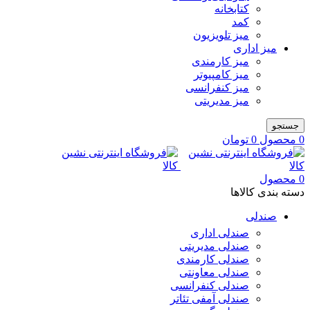
کتابخانه
کمد
میز تلویزیون
میز اداری
میز کارمندی
میز کامپیوتر
میز کنفرانسی
میز مدیریتی
جستجو
0
محصول
0
تومان
0
محصول
دسته بندی کالاها
صندلی
صندلی اداری
صندلی مدیریتی
صندلی کارمندی
صندلی معاونتی
صندلی کنفرانسی
صندلی آمفی تئاتر