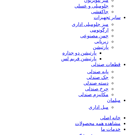
میز تلویزیون
جلومبلی و عسلی
جاکفشی
سایر تجهیزات
میز جلومبلی اداری
ارگونومی
چمن مصنوعی
زیرپایی
پارتیشن
پارتیشن دو جداره
پارتیشن فریم لس
قطعات صندلی
پایه صندلی
جک صندلی
دسته صندلی
چرخ صندلی
مکانیزم صندلی
مبلمان
مبل اداری
خانه اصلی
مشاهده همه محصولات
خدمات ما