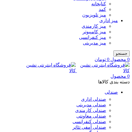
کتابخانه
کمد
میز تلویزیون
میز اداری
میز کارمندی
میز کامپیوتر
میز کنفرانسی
میز مدیریتی
جستجو
0
محصول
0
تومان
0
محصول
دسته بندی کالاها
صندلی
صندلی اداری
صندلی مدیریتی
صندلی کارمندی
صندلی معاونتی
صندلی کنفرانسی
صندلی آمفی تئاتر