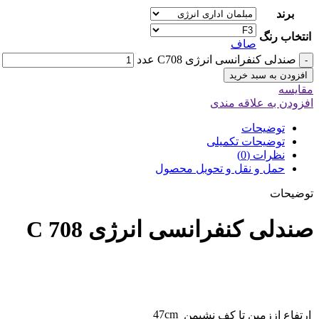
برند
انتخاب رنگ
صاف
صندلی کنفرانسی انرژی C708 عدد
-
افزودن به سبد خرید
مقایسه
افزودن به علاقه مندی
توضیحات
توضیحات تکمیلی
نظرات (0)
حمل و نقل و تحویل محصول
توضیحات
صندلی کنفرانسی انرژی C 708
47cm
ارتفاع اززمین تا کف نشیمن