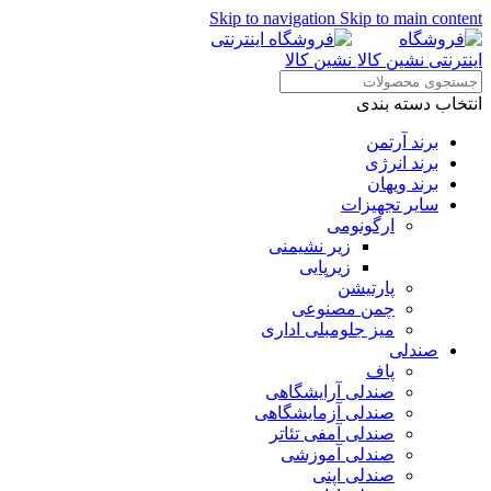
Skip to navigation
Skip to main content
انتخاب دسته بندی
برند آرتمن
برند انرژی
برند ویهان
سایر تجهیزات
ارگونومی
زیر نشیمنی
زیرپایی
پارتیشن
چمن مصنوعی
میز جلومبلی اداری
صندلی
پاف
صندلی آرایشگاهی
صندلی آزمایشگاهی
صندلی آمفی تئاتر
صندلی آموزشی
صندلی اپنی