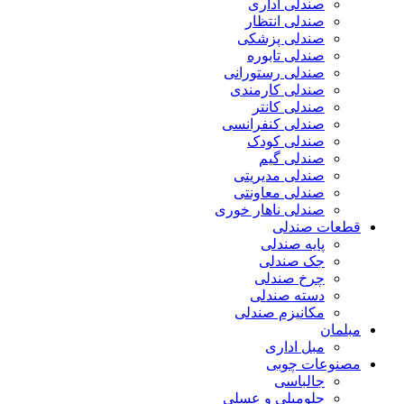
صندلی اداری
صندلی انتظار
صندلی پزشکی
صندلی تابوره
صندلی رستورانی
صندلی کارمندی
صندلی کانتر
صندلی کنفرانسی
صندلی کودک
صندلی گیم
صندلی مدیریتی
صندلی معاونتی
صندلی ناهار خوری
قطعات صندلی
پایه صندلی
جک صندلی
چرخ صندلی
دسته صندلی
مکانیزم صندلی
مبلمان
مبل اداری
مصنوعات چوبی
جالباسی
جلومبلی و عسلی