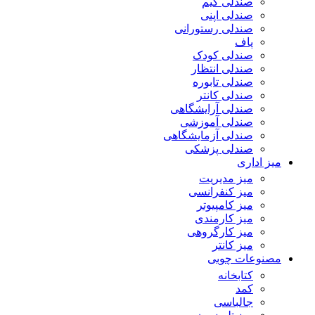
صندلی گیم
صندلی اپنی
صندلی رستورانی
پاف
صندلی کودک
صندلی انتظار
صندلی تابوره
صندلی کانتر
صندلی آرایشگاهی
صندلی آموزشی
صندلی آزمایشگاهی
صندلی پزشکی
میز اداری
میز مدیریت
میز کنفرانسی
میز کامپیوتر
میز کارمندی
میز کارگروهی
میز کانتر
مصنوعات چوبی
کتابخانه
کمد
جالباسی