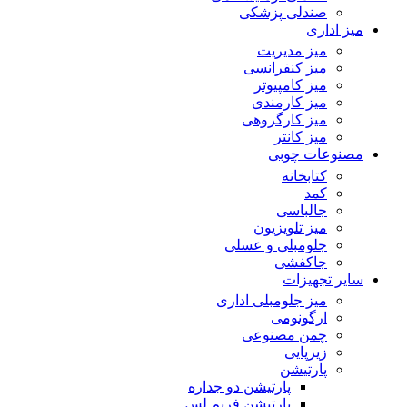
صندلی پزشکی
میز اداری
میز مدیریت
میز کنفرانسی
میز کامپیوتر
میز کارمندی
میز کارگروهی
میز کانتر
مصنوعات چوبی
کتابخانه
کمد
جالباسی
میز تلویزیون
جلومبلی و عسلی
جاکفشی
سایر تجهیزات
میز جلومبلی اداری
ارگونومی
چمن مصنوعی
زیرپایی
پارتیشن
پارتیشن دو جداره
پارتیشن فریم لس