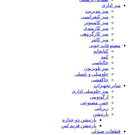
میز اداری
میز مدیریت
میز کنفرانسی
میز کامپیوتر
میز کارمندی
میز کارگروهی
میز کانتر
مصنوعات چوبی
کتابخانه
کمد
جالباسی
میز تلویزیون
جلومبلی و عسلی
جاکفشی
سایر تجهیزات
میز جلومبلی اداری
ارگونومی
چمن مصنوعی
زیرپایی
پارتیشن
پارتیشن دو جداره
پارتیشن فریم لس
قطعات صندلی