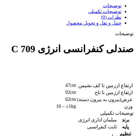
توضیحات
توضیحات تکمیلی
نظرات (0)
حمل و نقل و تحویل محصول
توضیحات
صندلی کنفرانسی انرژی C 709
47cm
ارتفاع اززمین تا کف نشیمن
92cm
ارتفاع اززمین تا تاج
62cm
عرض(بیرون به بیرون دسته)
16 – ±1kg
وزن
توضیحات تکمیلی
برند
مبلمان اداری انرژی
پایه
ثابت کنفرانسی
تنظیم