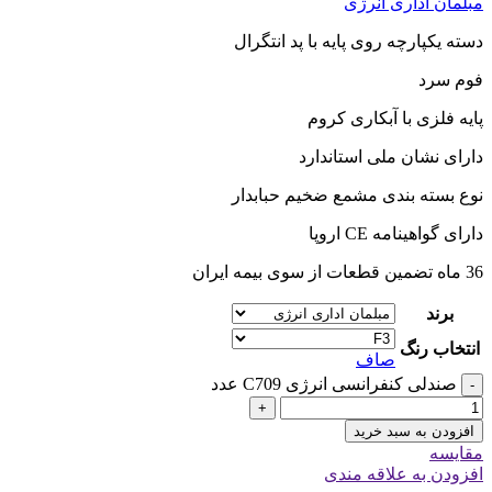
مبلمان اداری انرژی
دسته یکپارچه روی پایه با پد انتگرال
فوم سرد
پایه فلزی با آبکاری کروم
دارای نشان ملی استاندارد
نوع بسته بندی مشمع ضخیم حبابدار
دارای گواهینامه CE اروپا
36 ماه تضمین قطعات از سوی بیمه ایران
برند
انتخاب رنگ
صاف
صندلی کنفرانسی انرژی C709 عدد
-
+
افزودن به سبد خرید
مقایسه
افزودن به علاقه مندی