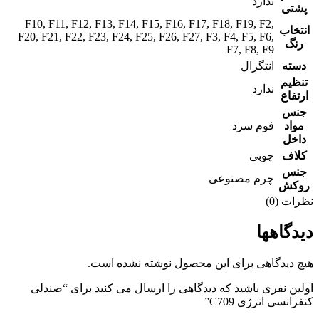
ندارد
پشتی
F10
,
F11
,
F12
,
F13
,
F14
,
F15
,
F16
,
F17
,
F18
,
F19
,
F2
,
انتخاب
F20
,
F21
,
F22
,
F23
,
F24
,
F25
,
F26
,
F27
,
F3
,
F4
,
F5
,
F6
,
رنگ
F7
,
F8
,
F9
دسته
انتگرال
تنظیم
ندارد
ارتفاع
جنس
مواد
فوم سرد
داخل
کلاف
چوبی
جنس
چرم مصنوعی
روکش
نظرات (0)
دیدگاهها
هیچ دیدگاهی برای این محصول نوشته نشده است.
اولین نفری باشید که دیدگاهی را ارسال می کنید برای “صندلی
کنفرانسی انرژی C709”