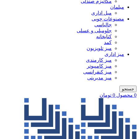
مکانیزم صندلی
مبلمان
مبل اداری
مصنوعات چوبی
جالباسی
جلومبلی و عسلی
کتابخانه
کمد
میز تلویزیون
میز اداری
میز کارمندی
میز کامپیوتر
میز کنفرانسی
میز مدیریتی
جستجو
0
محصول
0
تومان