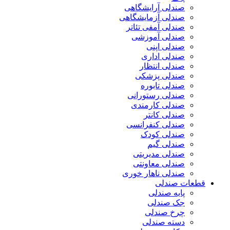
صندلی آرایشگاهی
صندلی آزمایشگاهی
صندلی آمفی تئاتر
صندلی آموزشی
صندلی اپنی
صندلی اداری
صندلی انتظار
صندلی پزشکی
صندلی تابوره
صندلی رستورانی
صندلی کارمندی
صندلی کانتر
صندلی کنفرانسی
صندلی کودک
صندلی گیم
صندلی مدیریتی
صندلی معاونتی
صندلی ناهار خوری
قطعات صندلی
پایه صندلی
جک صندلی
چرخ صندلی
دسته صندلی