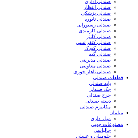
صندلی اداری
صندلی انتظار
صندلی پزشکی
صندلی تابوره
صندلی رستورانی
صندلی کارمندی
صندلی کانتر
صندلی کنفرانسی
صندلی کودک
صندلی گیم
صندلی مدیریتی
صندلی معاونتی
صندلی ناهار خوری
قطعات صندلی
پایه صندلی
جک صندلی
چرخ صندلی
دسته صندلی
مکانیزم صندلی
مبلمان
مبل اداری
مصنوعات چوبی
جالباسی
جلومبلی و عسلی