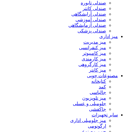
صندلی تابوره
صندلی کانتر
صندلی آرایشگاهی
صندلی آموزشی
صندلی آزمایشگاهی
صندلی پزشکی
میز اداری
میز مدیریت
میز کنفرانسی
میز کامپیوتر
میز کارمندی
میز کارگروهی
میز کانتر
مصنوعات چوبی
کتابخانه
کمد
جالباسی
میز تلویزیون
جلومبلی و عسلی
جاکفشی
سایر تجهیزات
میز جلومبلی اداری
ارگونومی
چمن مصنوعی