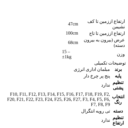
ارتفاع اززمین تا کف
47cm
نشیمن
100cm
ارتفاع اززمین تا تاج
عرض (بیرون به بیرون
68cm
دسته)
15 –
وزن
±1kg
توضیحات تکمیلی
برند
مبلمان اداری انرژی
پایه
پنج پر چرخ دار
تنظیم
ندارد
پشتی
F10
,
F11
,
F12
,
F13
,
F14
,
F15
,
F16
,
F17
,
F18
,
F19
,
F2
,
انتخاب
F20
,
F21
,
F22
,
F23
,
F24
,
F25
,
F26
,
F27
,
F3
,
F4
,
F5
,
F6
,
رنگ
F7
,
F8
,
F9
دسته
تی رویه انتگرال
تنظیم
ندارد
ارتفاع