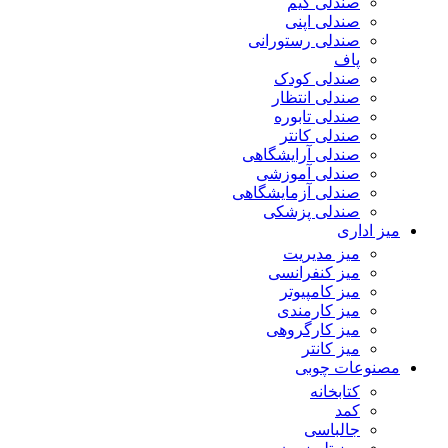
صندلی گیم
صندلی اپنی
صندلی رستورانی
پاف
صندلی کودک
صندلی انتظار
صندلی تابوره
صندلی کانتر
صندلی آرایشگاهی
صندلی آموزشی
صندلی آزمایشگاهی
صندلی پزشکی
میز اداری
میز مدیریت
میز کنفرانسی
میز کامپیوتر
میز کارمندی
میز کارگروهی
میز کانتر
مصنوعات چوبی
کتابخانه
کمد
جالباسی