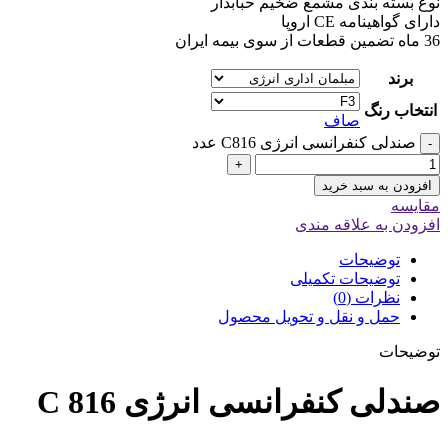
نوع بسته بندی مشمع ضخیم حبابدار
دارای گواهینامه CE اروپا
36 ماه تضمین قطعات از سوی بیمه ایران
برند
انتخاب رنگ
صاف
صندلی کنفرانسی انرژی C816 عدد
-
+
افزودن به سبد خرید
مقایسه
افزودن به علاقه مندی
توضیحات
توضیحات تکمیلی
نظرات (0)
حمل و نقل و تحویل محصول
توضیحات
صندلی کنفرانسی انرژی C 816