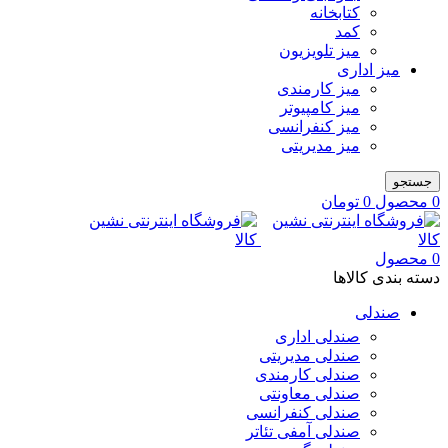
کتابخانه
کمد
میز تلویزیون
میز اداری
میز کارمندی
میز کامپیوتر
میز کنفرانسی
میز مدیریتی
جستجو
0
محصول
0
تومان
0
محصول
دسته بندی کالاها
صندلی
صندلی اداری
صندلی مدیریتی
صندلی کارمندی
صندلی معاونتی
صندلی کنفرانسی
صندلی آمفی تئاتر