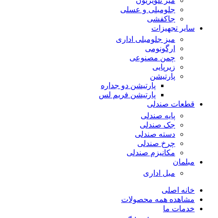
میز تلویزیون
جلومبلی و عسلی
جاکفشی
سایر تجهیزات
میز جلومبلی اداری
ارگونومی
چمن مصنوعی
زیرپایی
پارتیشن
پارتیشن دو جداره
پارتیشن فریم لس
قطعات صندلی
پایه صندلی
جک صندلی
دسته صندلی
چرخ صندلی
مکانیزم صندلی
مبلمان
مبل اداری
خانه اصلی
مشاهده همه محصولات
خدمات ما