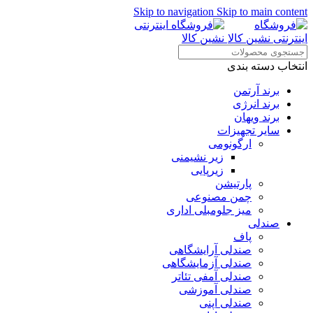
Skip to navigation
Skip to main content
انتخاب دسته بندی
برند آرتمن
برند انرژی
برند ویهان
سایر تجهیزات
ارگونومی
زیر نشیمنی
زیرپایی
پارتیشن
چمن مصنوعی
میز جلومبلی اداری
صندلی
پاف
صندلی آرایشگاهی
صندلی آزمایشگاهی
صندلی آمفی تئاتر
صندلی آموزشی
صندلی اپنی