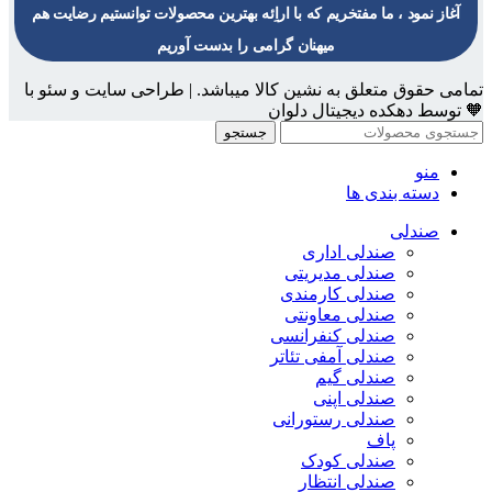
آغاز نمود ، ما مفتخریم که با اراِئه بهترین محصولات توانستیم رضایت هم
میهنان گرامی را بدست آوریم
تمامی حقوق متعلق به نشین کالا میباشد. | طراحی سایت و سئو با
🧡 توسط دهکده دیجیتال دلوان
جستجو
منو
دسته بندی ها
صندلی
صندلی اداری
صندلی مدیریتی
صندلی کارمندی
صندلی معاونتی
صندلی کنفرانسی
صندلی آمفی تئاتر
صندلی گیم
صندلی اپنی
صندلی رستورانی
پاف
صندلی کودک
صندلی انتظار