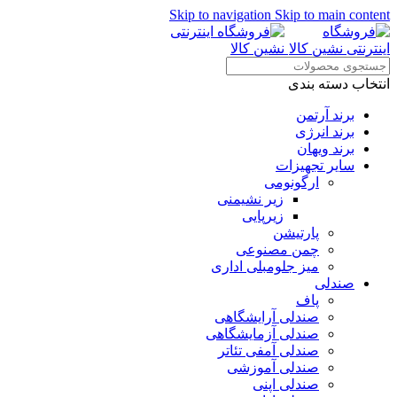
Skip to navigation
Skip to main content
انتخاب دسته بندی
برند آرتمن
برند انرژی
برند ویهان
سایر تجهیزات
ارگونومی
زیر نشیمنی
زیرپایی
پارتیشن
چمن مصنوعی
میز جلومبلی اداری
صندلی
پاف
صندلی آرایشگاهی
صندلی آزمایشگاهی
صندلی آمفی تئاتر
صندلی آموزشی
صندلی اپنی