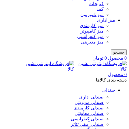
کتابخانه
کمد
میز تلویزیون
میز اداری
میز کارمندی
میز کامپیوتر
میز کنفرانسی
میز مدیریتی
جستجو
0
محصول
0
تومان
0
محصول
دسته بندی کالاها
صندلی
صندلی اداری
صندلی مدیریتی
صندلی کارمندی
صندلی معاونتی
صندلی کنفرانسی
صندلی آمفی تئاتر