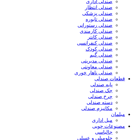
صندلی اداری
صندلی انتظار
صندلی پزشکی
صندلی تابوره
صندلی رستورانی
صندلی کارمندی
صندلی کانتر
صندلی کنفرانسی
صندلی کودک
صندلی گیم
صندلی مدیریتی
صندلی معاونتی
صندلی ناهار خوری
قطعات صندلی
پایه صندلی
جک صندلی
چرخ صندلی
دسته صندلی
مکانیزم صندلی
مبلمان
مبل اداری
مصنوعات چوبی
جالباسی
جلومبلی و عسلی