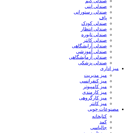
صندلی گیم
صندلی اپنی
صندلی رستورانی
پاف
صندلی کودک
صندلی انتظار
صندلی تابوره
صندلی کانتر
صندلی آرایشگاهی
صندلی آموزشی
صندلی آزمایشگاهی
صندلی پزشکی
میز اداری
میز مدیریت
میز کنفرانسی
میز کامپیوتر
میز کارمندی
میز کارگروهی
میز کانتر
مصنوعات چوبی
کتابخانه
کمد
جالباسی