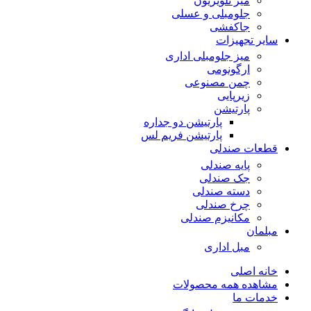
میز تلویزیون
جلومبلی و عسلی
جاکفشی
سایر تجهیزات
میز جلومبلی اداری
ارگونومی
چمن مصنوعی
زیرپایی
پارتیشن
پارتیشن دو جداره
پارتیشن فریم لس
قطعات صندلی
پایه صندلی
جک صندلی
دسته صندلی
چرخ صندلی
مکانیزم صندلی
مبلمان
مبل اداری
خانه اصلی
مشاهده همه محصولات
خدمات ما