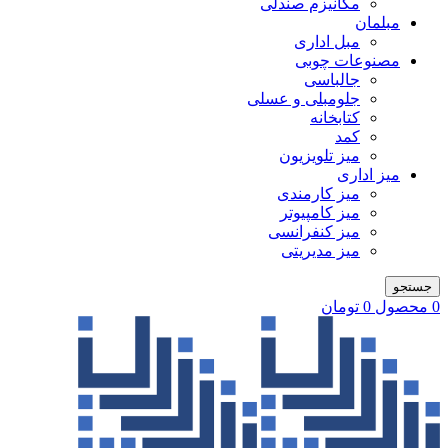
مکانیزم صندلی
مبلمان
مبل اداری
مصنوعات چوبی
جالباسی
جلومبلی و عسلی
کتابخانه
کمد
میز تلویزیون
میز اداری
میز کارمندی
میز کامپیوتر
میز کنفرانسی
میز مدیریتی
جستجو
0
محصول
0
تومان