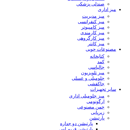
صندلی پزشکی
میز اداری
میز مدیریت
میز کنفرانسی
میز کامپیوتر
میز کارمندی
میز کارگروهی
میز کانتر
مصنوعات چوبی
کتابخانه
کمد
جالباسی
میز تلویزیون
جلومبلی و عسلی
جاکفشی
سایر تجهیزات
میز جلومبلی اداری
ارگونومی
چمن مصنوعی
زیرپایی
پارتیشن
پارتیشن دو جداره
پارتیشن فریم لس