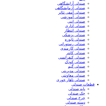
صندلی آرایشگاهی
صندلی آزمایشگاهی
صندلی آمفی تئاتر
صندلی آموزشی
صندلی اپنی
صندلی اداری
صندلی انتظار
صندلی پزشکی
صندلی تابوره
صندلی رستورانی
صندلی کارمندی
صندلی کانتر
صندلی کنفرانسی
صندلی کودک
صندلی گیم
صندلی مدیریتی
صندلی معاونتی
صندلی ناهار خوری
قطعات صندلی
پایه صندلی
جک صندلی
چرخ صندلی
دسته صندلی