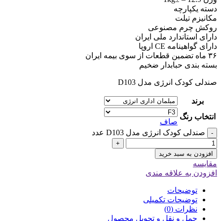
دسته یکپارچه
مکانیزم تیلت
روکش چرم مصنوعی
دارای استاندارد ملی ایران
دارای گواهینامه CE اروپا
۳۶ ماه تضمین قطعات از سوی بیمه ایران
بسته بندی حبابدار ضخیم
صندلی کودک انرژی مدل D103
برند
انتخاب رنگ
صاف
صندلی کودک انرژی مدل D103 عدد
-
+
افزودن به سبد خرید
مقایسه
افزودن به علاقه مندی
توضیحات
توضیحات تکمیلی
نظرات (0)
حمل و نقل و تحویل محصول