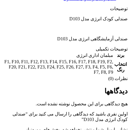
توضیحات
صندلی کودک انرژی مدل D103
صندلی آزمایشگاهی انرژی مدل D103
توضیحات تکمیلی
برند
مبلمان اداری انرژی
F1
,
F10
,
F11
,
F12
,
F13
,
F14
,
F15
,
F16
,
F17
,
F18
,
F19
,
F2
,
انتخاب
F20
,
F21
,
F22
,
F23
,
F24
,
F25
,
F26
,
F27
,
F3
,
F4
,
F5
,
F6
,
رنگ
F7
,
F8
,
F9
نظرات (0)
دیدگاهها
هیچ دیدگاهی برای این محصول نوشته نشده است.
اولین نفری باشید که دیدگاهی را ارسال می کنید برای “صندلی
کودک انرژی مدل D103”
نشانی ایمیل شما منتشر نخواهد شد.
بخش‌های موردنیاز