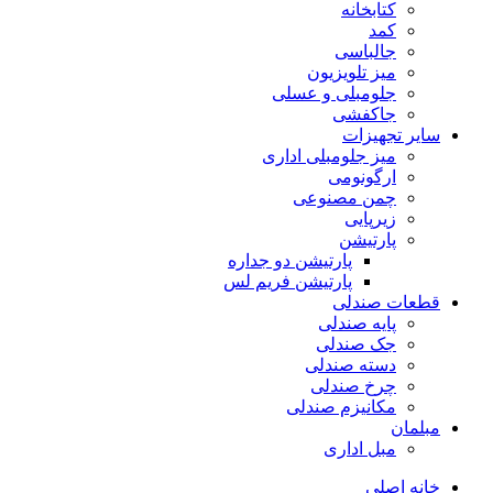
کتابخانه
کمد
جالباسی
میز تلویزیون
جلومبلی و عسلی
جاکفشی
سایر تجهیزات
میز جلومبلی اداری
ارگونومی
چمن مصنوعی
زیرپایی
پارتیشن
پارتیشن دو جداره
پارتیشن فریم لس
قطعات صندلی
پایه صندلی
جک صندلی
دسته صندلی
چرخ صندلی
مکانیزم صندلی
مبلمان
مبل اداری
خانه اصلی