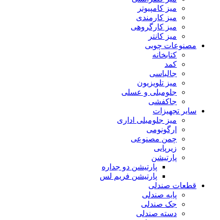
میز کامپیوتر
میز کارمندی
میز کارگروهی
میز کانتر
مصنوعات چوبی
کتابخانه
کمد
جالباسی
میز تلویزیون
جلومبلی و عسلی
جاکفشی
سایر تجهیزات
میز جلومبلی اداری
ارگونومی
چمن مصنوعی
زیرپایی
پارتیشن
پارتیشن دو جداره
پارتیشن فریم لس
قطعات صندلی
پایه صندلی
جک صندلی
دسته صندلی