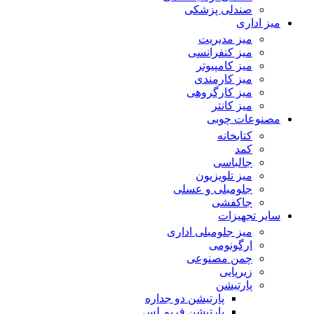
صندلی پزشکی
میز اداری
میز مدیریت
میز کنفرانسی
میز کامپیوتر
میز کارمندی
میز کارگروهی
میز کانتر
مصنوعات چوبی
کتابخانه
کمد
جالباسی
میز تلویزیون
جلومبلی و عسلی
جاکفشی
سایر تجهیزات
میز جلومبلی اداری
ارگونومی
چمن مصنوعی
زیرپایی
پارتیشن
پارتیشن دو جداره
پارتیشن فریم لس