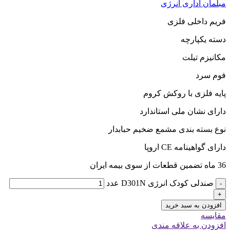
مبلمان اداری انرژی
فریم داخلی فلزی
دسته یکپارچه
مکانیزم تیلت
فوم سرد
پایه فلزی با روکش کروم
دارای نشان ملی استاندارد
نوع بسته بندی مشمع ضخیم حبابدار
دارای گواهینامه CE اروپا
36 ماه تضمین قطعات از سوی بیمه ایران
صندلی کودک انرژی D301N عدد
-
+
افزودن به سبد خرید
مقایسه
افزودن به علاقه مندی