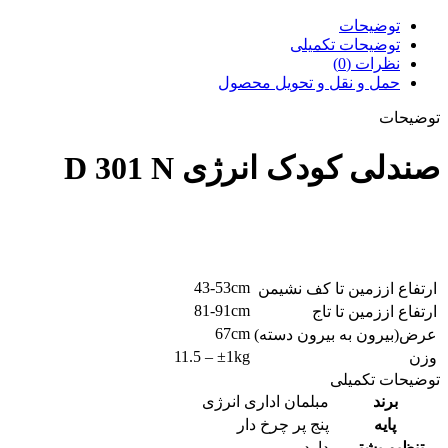
توضیحات
توضیحات تکمیلی
نظرات (0)
حمل و نقل و تحویل محصول
توضیحات
صندلی کودک انرژی D 301 N
43-53cm
ارتفاع اززمین تا کف نشیمن
81-91cm
ارتفاع اززمین تا تاج
67cm
عرض(بیرون به بیرون دسته)
11.5 – ±1kg
وزن
توضیحات تکمیلی
برند
مبلمان اداری انرژی
پایه
پنج پر چرخ دار
تنظیم پشتی
دارد