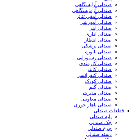
صندلی آرایشگاهی
صندلی آزمایشگاهی
صندلی آمفی تئاتر
صندلی آموزشی
صندلی اپنی
صندلی اداری
صندلی انتظار
صندلی پزشکی
صندلی تابوره
صندلی رستورانی
صندلی کارمندی
صندلی کانتر
صندلی کنفرانسی
صندلی کودک
صندلی گیم
صندلی مدیریتی
صندلی معاونتی
صندلی ناهار خوری
قطعات صندلی
پایه صندلی
جک صندلی
چرخ صندلی
دسته صندلی