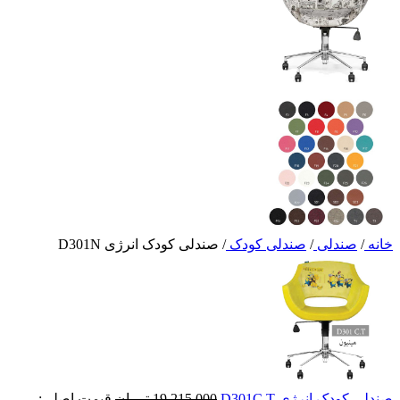
خانه
/
صندلی
/
صندلی کودک
/
صندلی کودک انرژی D301N
صندلی کودک انرژی D301C.T
19,215,000
تومان
قیمت اصلی: