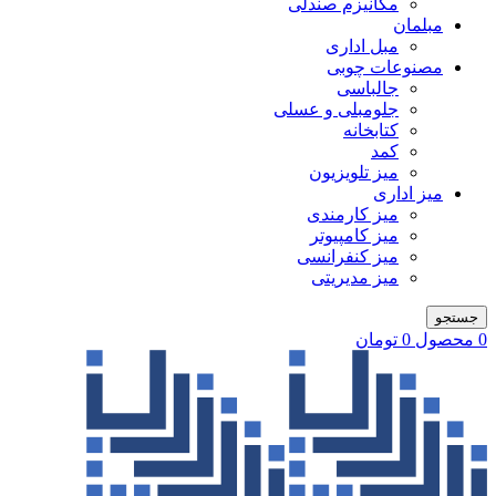
مکانیزم صندلی
مبلمان
مبل اداری
مصنوعات چوبی
جالباسی
جلومبلی و عسلی
کتابخانه
کمد
میز تلویزیون
میز اداری
میز کارمندی
میز کامپیوتر
میز کنفرانسی
میز مدیریتی
جستجو
0
محصول
0
تومان