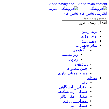
Skip to navigation
Skip to main content
انتخاب دسته بندی
برند آرتمن
برند انرژی
برند ویهان
سایر تجهیزات
ارگونومی
زیر نشیمنی
زیرپایی
پارتیشن
چمن مصنوعی
میز جلومبلی اداری
صندلی
پاف
صندلی آرایشگاهی
صندلی آزمایشگاهی
صندلی آمفی تئاتر
صندلی آموزشی
صندلی اپنی