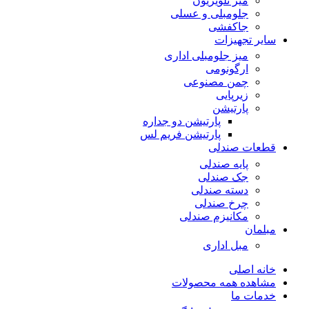
میز تلویزیون
جلومبلی و عسلی
جاکفشی
سایر تجهیزات
میز جلومبلی اداری
ارگونومی
چمن مصنوعی
زیرپایی
پارتیشن
پارتیشن دو جداره
پارتیشن فریم لس
قطعات صندلی
پایه صندلی
جک صندلی
دسته صندلی
چرخ صندلی
مکانیزم صندلی
مبلمان
مبل اداری
خانه اصلی
مشاهده همه محصولات
خدمات ما