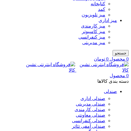
کتابخانه
کمد
میز تلویزیون
میز اداری
میز کارمندی
میز کامپیوتر
میز کنفرانسی
میز مدیریتی
جستجو
0
محصول
0
تومان
0
محصول
دسته بندی کالاها
صندلی
صندلی اداری
صندلی مدیریتی
صندلی کارمندی
صندلی معاونتی
صندلی کنفرانسی
صندلی آمفی تئاتر