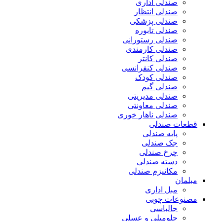
صندلی اداری
صندلی انتظار
صندلی پزشکی
صندلی تابوره
صندلی رستورانی
صندلی کارمندی
صندلی کانتر
صندلی کنفرانسی
صندلی کودک
صندلی گیم
صندلی مدیریتی
صندلی معاونتی
صندلی ناهار خوری
قطعات صندلی
پایه صندلی
جک صندلی
چرخ صندلی
دسته صندلی
مکانیزم صندلی
مبلمان
مبل اداری
مصنوعات چوبی
جالباسی
جلومبلی و عسلی