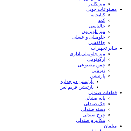
میز کانتر
مصنوعات چوبی
کتابخانه
کمد
جالباسی
میز تلویزیون
جلومبلی و عسلی
جاکفشی
سایر تجهیزات
میز جلومبلی اداری
ارگونومی
چمن مصنوعی
زیرپایی
پارتیشن
پارتیشن دو جداره
پارتیشن فریم لس
قطعات صندلی
پایه صندلی
جک صندلی
دسته صندلی
چرخ صندلی
مکانیزم صندلی
مبلمان