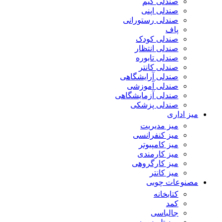
صندلی گیم
صندلی اپنی
صندلی رستورانی
پاف
صندلی کودک
صندلی انتظار
صندلی تابوره
صندلی کانتر
صندلی آرایشگاهی
صندلی آموزشی
صندلی آزمایشگاهی
صندلی پزشکی
میز اداری
میز مدیریت
میز کنفرانسی
میز کامپیوتر
میز کارمندی
میز کارگروهی
میز کانتر
مصنوعات چوبی
کتابخانه
کمد
جالباسی