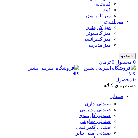
کتابخانه
کمد
میز تلویزیون
میز اداری
میز کارمندی
میز کامپیوتر
میز کنفرانسی
میز مدیریتی
جستجو
0
محصول
0
تومان
0
محصول
دسته بندی کالاها
صندلی
صندلی اداری
صندلی مدیریتی
صندلی کارمندی
صندلی معاونتی
صندلی کنفرانسی
صندلی آمفی تئاتر