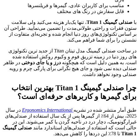
مناسب برای کاربران عادی، گیمرها و فریلنسرها
قابل سفارش در رنگ های مختلف
با
صندلی گیمینگ
Titan 1
، تنها یک‌بار هزینه می‌کنید ولی سلامت
ستون فقرات و راحتی طولانی‌مدت را تضمین می‌نمایید. طراحی آن
بر اساس تکنولوژی‌های روز دنیا انجام شده و تجربه‌ای متفاوت از
نشستن را برای شما فراهم می‌کند.
در ساخت صندلی گیمینگ مدل تیتان Titan از جدید ترین تکنولوژی
های روز دنیا در زمینه تزریق فوم و وکیوم روکش استفاده شده
است. به همین دلیل است که هیچگونه
درز و یا جای دوختی
در ظاهر
صندلی دیده نمی شود و جای هیچ نگرانی برای پارگی چرم و رویه
صندلی وجود نخواهد داشت.
چرا صندلی گیمینگ
Titan 1
بهترین انتخاب
برای گیمرها و کاربرهای حرفه‌ای است؟
طبق آمار منتشر شده در نشریه
Ergonomics International
در سال
2025، بیش از 64٪ از گیمرها پس از یک سال استفاده از صندلی‌های
غیرارگونومیک، دچار درد در ناحیه گردن یا کمر می‌شوند. این در
حالی است که استفاده از صندلی‌های استاندارد مانند
صندلی گیمینگ
Titan 1
تا 78٪ این دردها را کاهش می‌دهد.