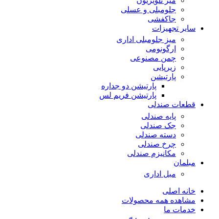
میز تلویزیون
جلومبلی و عسلی
جاکفشی
سایر تجهیزات
میز جلومبلی اداری
ارگونومی
چمن مصنوعی
زیرپایی
پارتیشن
پارتیشن دو جداره
پارتیشن فریم لس
قطعات صندلی
پایه صندلی
جک صندلی
دسته صندلی
چرخ صندلی
مکانیزم صندلی
مبلمان
مبل اداری
خانه اصلی
مشاهده همه محصولات
خدمات ما