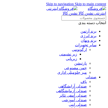
Skip to navigation
Skip to main content
انتخاب دسته بندی
برند آرتمن
برند انرژی
برند ویهان
سایر تجهیزات
ارگونومی
زیر نشیمنی
زیرپایی
پارتیشن
چمن مصنوعی
میز جلومبلی اداری
صندلی
پاف
صندلی آرایشگاهی
صندلی آزمایشگاهی
صندلی آمفی تئاتر
صندلی آموزشی
صندلی اپنی