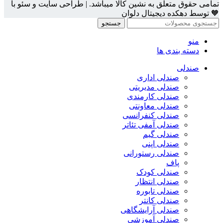
تمامی حقوق متعلق به نشین کالا میباشد. | طراحی سایت و سئو با
🧡 توسط دهکده دیجیتال دلوان
جستجو
منو
دسته بندی ها
صندلی
صندلی اداری
صندلی مدیریتی
صندلی کارمندی
صندلی معاونتی
صندلی کنفرانسی
صندلی آمفی تئاتر
صندلی گیم
صندلی اپنی
صندلی رستورانی
پاف
صندلی کودک
صندلی انتظار
صندلی تابوره
صندلی کانتر
صندلی آرایشگاهی
صندلی آموزشی