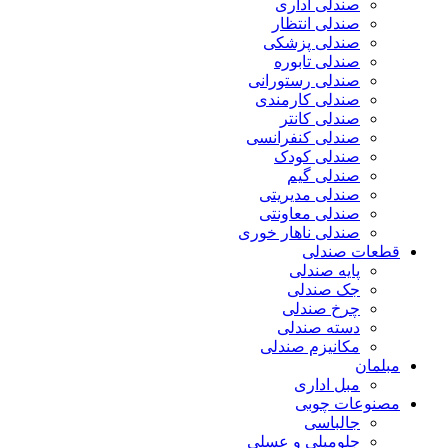
صندلی اداری
صندلی انتظار
صندلی پزشکی
صندلی تابوره
صندلی رستورانی
صندلی کارمندی
صندلی کانتر
صندلی کنفرانسی
صندلی کودک
صندلی گیم
صندلی مدیریتی
صندلی معاونتی
صندلی ناهار خوری
قطعات صندلی
پایه صندلی
جک صندلی
چرخ صندلی
دسته صندلی
مکانیزم صندلی
مبلمان
مبل اداری
مصنوعات چوبی
جالباسی
جلومبلی و عسلی