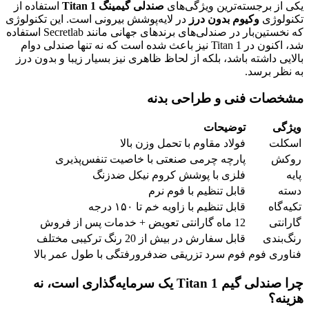
یکی از برجسته‌ترین ویژگی‌های
صندلی گیمینگ
Titan 1
استفاده از
تکنولوژی
وکیوم بدون درز
در لایه‌پوشش بیرونی است. این تکنولوژی
که نخستین‌بار در صندلی‌های برندهای جهانی مانند Secretlab استفاده
شد، اکنون در Titan 1 نیز باعث شده است که نه تنها صندلی دوام
بالایی داشته باشد، بلکه از لحاظ ظاهری نیز بسیار زیبا و بدون درز
به نظر برسد.
مشخصات فنی و طراحی بدنه
ویژگی
توضیحات
اسکلت
فولاد مقاوم با تحمل وزن بالا
روکش
پارچه چرمی صنعتی با خاصیت تنفس‌پذیری
پایه
فلزی با پوشش کروم نیکل ضدزنگ
دسته
قابل تنظیم با فوم نرم
تکیه‌گاه
قابل تنظیم با زاویه خم تا ۱۵۰ درجه
گارانتی
12 ماه گارانتی تعویض + خدمات پس از فروش
رنگ‌بندی
قابل سفارش در بیش از 20 رنگ ترکیبی مختلف
فناوری فوم
فوم سرد تزریقی ضدفرورفتگی با طول عمر بالا
چرا
صندلی گیم Titan 1
یک سرمایه‌گذاری است، نه
هزینه؟