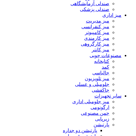
صندلی آزمایشگاهی
صندلی پزشکی
میز اداری
میز مدیریت
میز کنفرانسی
میز کامپیوتر
میز کارمندی
میز کارگروهی
میز کانتر
مصنوعات چوبی
کتابخانه
کمد
جالباسی
میز تلویزیون
جلومبلی و عسلی
جاکفشی
سایر تجهیزات
میز جلومبلی اداری
ارگونومی
چمن مصنوعی
زیرپایی
پارتیشن
پارتیشن دو جداره