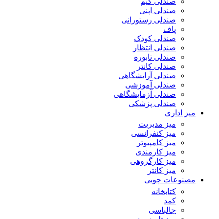
صندلی گیم
صندلی اپنی
صندلی رستورانی
پاف
صندلی کودک
صندلی انتظار
صندلی تابوره
صندلی کانتر
صندلی آرایشگاهی
صندلی آموزشی
صندلی آزمایشگاهی
صندلی پزشکی
میز اداری
میز مدیریت
میز کنفرانسی
میز کامپیوتر
میز کارمندی
میز کارگروهی
میز کانتر
مصنوعات چوبی
کتابخانه
کمد
جالباسی