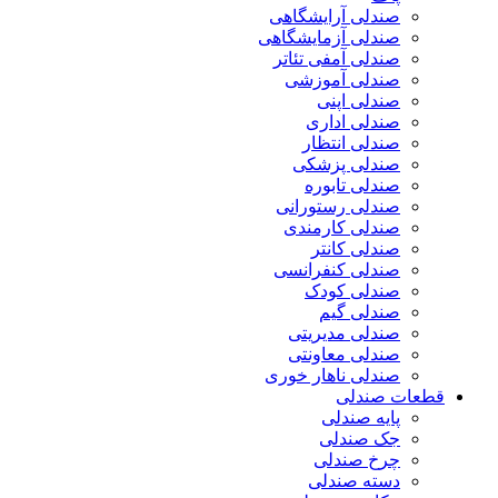
صندلی آرایشگاهی
صندلی آزمایشگاهی
صندلی آمفی تئاتر
صندلی آموزشی
صندلی اپنی
صندلی اداری
صندلی انتظار
صندلی پزشکی
صندلی تابوره
صندلی رستورانی
صندلی کارمندی
صندلی کانتر
صندلی کنفرانسی
صندلی کودک
صندلی گیم
صندلی مدیریتی
صندلی معاونتی
صندلی ناهار خوری
قطعات صندلی
پایه صندلی
جک صندلی
چرخ صندلی
دسته صندلی