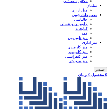
مکانیزم صندلی
مبلمان
مبل اداری
مصنوعات چوبی
جالباسی
جلومبلی و عسلی
کتابخانه
کمد
میز تلویزیون
میز اداری
میز کارمندی
میز کامپیوتر
میز کنفرانسی
میز مدیریتی
جستجو
0
محصول
0
تومان