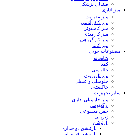
صندلی پزشکی
میز اداری
میز مدیریت
میز کنفرانسی
میز کامپیوتر
میز کارمندی
میز کارگروهی
میز کانتر
مصنوعات چوبی
کتابخانه
کمد
جالباسی
میز تلویزیون
جلومبلی و عسلی
جاکفشی
سایر تجهیزات
میز جلومبلی اداری
ارگونومی
چمن مصنوعی
زیرپایی
پارتیشن
پارتیشن دو جداره
پارتیشن فریم لس