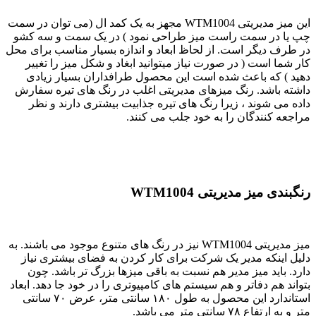
این میز مدیریتی WTM1004 مجهز به یک کمد ال (می توان در سمت
چپ یا در سمت راست میز طراحی نمود ) در یک سمت و سه کشو
در طرف دیگر است. از لحاظ ابعاد و اندازه بسیار مناسب برای محل
کار شما است ( در صورت نیاز میتوانید ابغاد و شکل میز را تغییر
دهید ) که باعث شده است این محصول طرافداران بسیار زیادی
داشته باشد. رنگ میزهای مدیریتی اغلب در رنگ های تیره سفارش
داده می شوند ، زیرا رنگ های تیره جذابیت بیشتری دارند و نظر
مراجعه کنندگان را به خود جلب می کنند.
رنگبندی میز مدیریتی WTM1004
میز مدیریتی WTM1004 نیز در رنگ های متنوع موجود می باشند. به
دلیل اینکه مدیر یک شرکت برای کار کردن به فضای بیشتری نیاز
دارد. باید میز مدیر هم نسبت به باقی میزها بزرگ تر باشد. چون
بتواند هم دفاتر و هم ‌سیستم های کامپیوتری را در خود جا دهد. ابعاد
استاندارد این محصول به طول ۱۸۰ سانتی متر، عرض ۷۰ سانتی
متر و به ارتفاع ۷۸ سانتی متر می باشد.