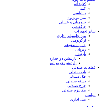
کتابخانه
کمد
جالباسی
میز تلویزیون
جلومبلی و عسلی
جاکفشی
سایر تجهیزات
میز جلومبلی اداری
ارگونومی
چمن مصنوعی
زیرپایی
پارتیشن
پارتیشن دو جداره
پارتیشن فریم لس
قطعات صندلی
پایه صندلی
جک صندلی
دسته صندلی
چرخ صندلی
مکانیزم صندلی
مبلمان
مبل اداری