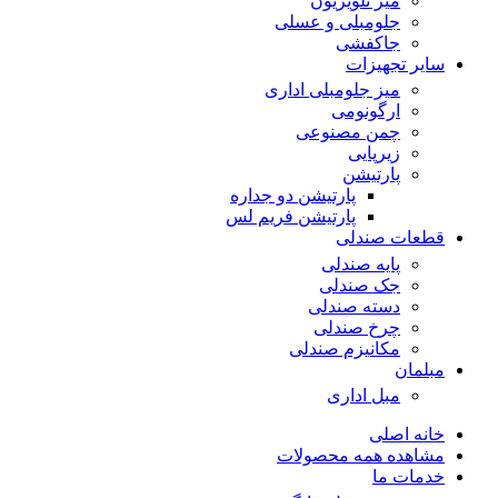
میز تلویزیون
جلومبلی و عسلی
جاکفشی
سایر تجهیزات
میز جلومبلی اداری
ارگونومی
چمن مصنوعی
زیرپایی
پارتیشن
پارتیشن دو جداره
پارتیشن فریم لس
قطعات صندلی
پایه صندلی
جک صندلی
دسته صندلی
چرخ صندلی
مکانیزم صندلی
مبلمان
مبل اداری
خانه اصلی
مشاهده همه محصولات
خدمات ما