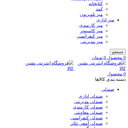
کتابخانه
کمد
میز تلویزیون
میز اداری
میز کارمندی
میز کامپیوتر
میز کنفرانسی
میز مدیریتی
جستجو
0
محصول
0
تومان
0
محصول
دسته بندی کالاها
صندلی
صندلی اداری
صندلی مدیریتی
صندلی کارمندی
صندلی معاونتی
صندلی کنفرانسی
صندلی آمفی تئاتر