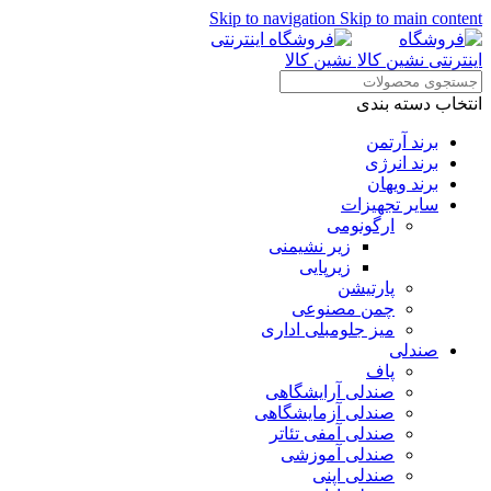
Skip to navigation
Skip to main content
انتخاب دسته بندی
برند آرتمن
برند انرژی
برند ویهان
سایر تجهیزات
ارگونومی
زیر نشیمنی
زیرپایی
پارتیشن
چمن مصنوعی
میز جلومبلی اداری
صندلی
پاف
صندلی آرایشگاهی
صندلی آزمایشگاهی
صندلی آمفی تئاتر
صندلی آموزشی
صندلی اپنی