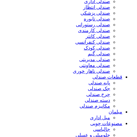
صندلی اداری
صندلی انتظار
صندلی پزشکی
صندلی تابوره
صندلی رستورانی
صندلی کارمندی
صندلی کانتر
صندلی کنفرانسی
صندلی کودک
صندلی گیم
صندلی مدیریتی
صندلی معاونتی
صندلی ناهار خوری
قطعات صندلی
پایه صندلی
جک صندلی
چرخ صندلی
دسته صندلی
مکانیزم صندلی
مبلمان
مبل اداری
مصنوعات چوبی
جالباسی
جلومبلی و عسلی