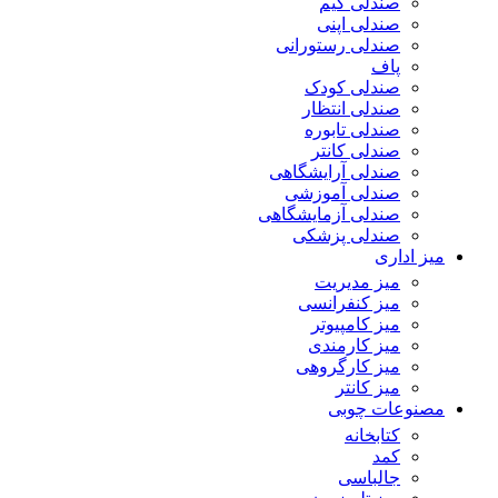
صندلی گیم
صندلی اپنی
صندلی رستورانی
پاف
صندلی کودک
صندلی انتظار
صندلی تابوره
صندلی کانتر
صندلی آرایشگاهی
صندلی آموزشی
صندلی آزمایشگاهی
صندلی پزشکی
میز اداری
میز مدیریت
میز کنفرانسی
میز کامپیوتر
میز کارمندی
میز کارگروهی
میز کانتر
مصنوعات چوبی
کتابخانه
کمد
جالباسی