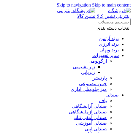
Skip to navigation
Skip to main content
انتخاب دسته بندی
برند آرتمن
برند انرژی
برند ویهان
سایر تجهیزات
ارگونومی
زیر نشیمنی
زیرپایی
پارتیشن
چمن مصنوعی
میز جلومبلی اداری
صندلی
پاف
صندلی آرایشگاهی
صندلی آزمایشگاهی
صندلی آمفی تئاتر
صندلی آموزشی
صندلی اپنی