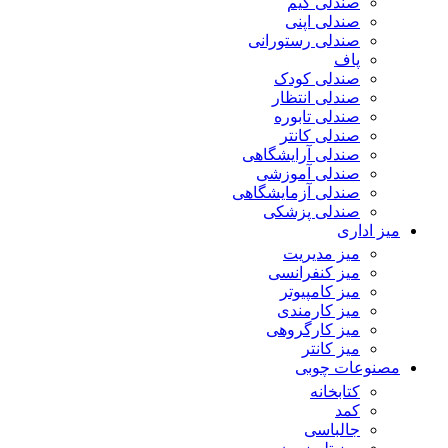
صندلی گیم
صندلی اپنی
صندلی رستورانی
پاف
صندلی کودک
صندلی انتظار
صندلی تابوره
صندلی کانتر
صندلی آرایشگاهی
صندلی آموزشی
صندلی آزمایشگاهی
صندلی پزشکی
میز اداری
میز مدیریت
میز کنفرانسی
میز کامپیوتر
میز کارمندی
میز کارگروهی
میز کانتر
مصنوعات چوبی
کتابخانه
کمد
جالباسی