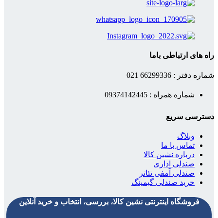
راه های ارتباطی باما
شماره دفتر : 66299336 021
شماره همراه : 09374142445
دسترسی سریع
وبلاگ
تماس با ما
درباره نشین کالا
صندلی اداری
صندلی آمفی تئاتر
خرید صندلی گیمینگ
فروشگاه اینترنتی نشین کالا، بررسی، انتخاب و خرید آنلاین