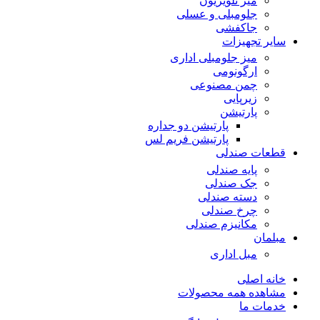
میز تلویزیون
جلومبلی و عسلی
جاکفشی
سایر تجهیزات
میز جلومبلی اداری
ارگونومی
چمن مصنوعی
زیرپایی
پارتیشن
پارتیشن دو جداره
پارتیشن فریم لس
قطعات صندلی
پایه صندلی
جک صندلی
دسته صندلی
چرخ صندلی
مکانیزم صندلی
مبلمان
مبل اداری
خانه اصلی
مشاهده همه محصولات
خدمات ما