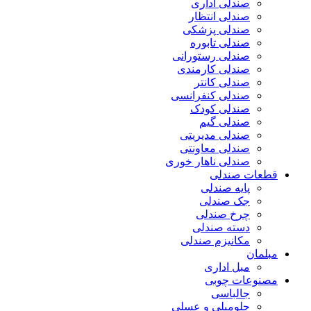
صندلی اداری
صندلی انتظار
صندلی پزشکی
صندلی تابوره
صندلی رستورانی
صندلی کارمندی
صندلی کانتر
صندلی کنفرانسی
صندلی کودک
صندلی گیم
صندلی مدیریتی
صندلی معاونتی
صندلی ناهار خوری
قطعات صندلی
پایه صندلی
جک صندلی
چرخ صندلی
دسته صندلی
مکانیزم صندلی
مبلمان
مبل اداری
مصنوعات چوبی
جالباسی
جلومبلی و عسلی