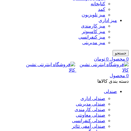
کتابخانه
کمد
میز تلویزیون
میز اداری
میز کارمندی
میز کامپیوتر
میز کنفرانسی
میز مدیریتی
جستجو
0
محصول
0
تومان
0
محصول
دسته بندی کالاها
صندلی
صندلی اداری
صندلی مدیریتی
صندلی کارمندی
صندلی معاونتی
صندلی کنفرانسی
صندلی آمفی تئاتر