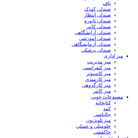
پاف
صندلی کودک
صندلی انتظار
صندلی تابوره
صندلی کانتر
صندلی آرایشگاهی
صندلی آموزشی
صندلی آزمایشگاهی
صندلی پزشکی
میز اداری
میز مدیریت
میز کنفرانسی
میز کامپیوتر
میز کارمندی
میز کارگروهی
میز کانتر
مصنوعات چوبی
کتابخانه
کمد
جالباسی
میز تلویزیون
جلومبلی و عسلی
جاکفشی
سایر تجهیزات