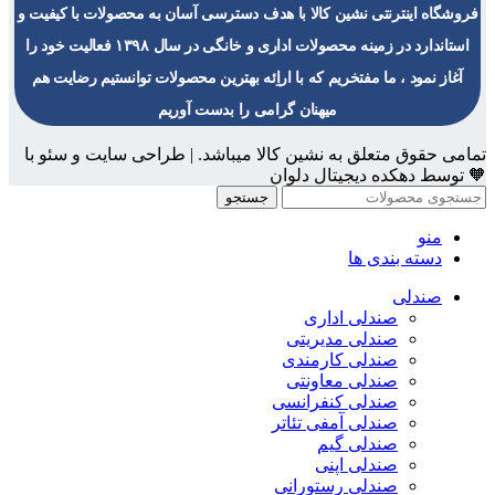
فروشگاه اینترنتی نشین کالا با هدف دسترسی آسان به محصولات با کیفیت و
استاندارد در زمینه محصولات اداری و خانگی در سال ۱۳۹۸ فعالیت خود را
آغاز نمود ، ما مفتخریم که با اراِئه بهترین محصولات توانستیم رضایت هم
میهنان گرامی را بدست آوریم
تمامی حقوق متعلق به نشین کالا میباشد. | طراحی سایت و سئو با
🧡 توسط دهکده دیجیتال دلوان
جستجو
منو
دسته بندی ها
صندلی
صندلی اداری
صندلی مدیریتی
صندلی کارمندی
صندلی معاونتی
صندلی کنفرانسی
صندلی آمفی تئاتر
صندلی گیم
صندلی اپنی
صندلی رستورانی