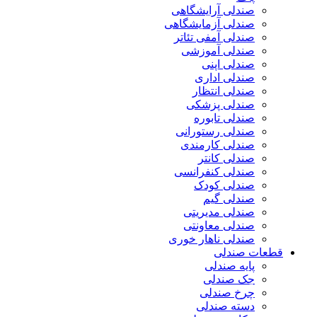
صندلی آرایشگاهی
صندلی آزمایشگاهی
صندلی آمفی تئاتر
صندلی آموزشی
صندلی اپنی
صندلی اداری
صندلی انتظار
صندلی پزشکی
صندلی تابوره
صندلی رستورانی
صندلی کارمندی
صندلی کانتر
صندلی کنفرانسی
صندلی کودک
صندلی گیم
صندلی مدیریتی
صندلی معاونتی
صندلی ناهار خوری
قطعات صندلی
پایه صندلی
جک صندلی
چرخ صندلی
دسته صندلی