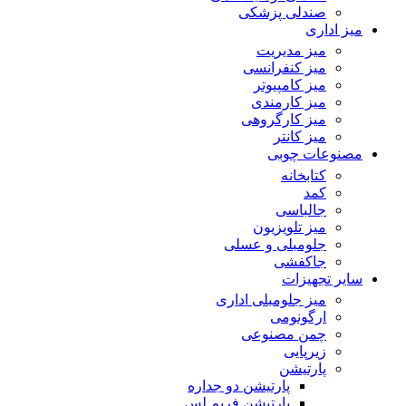
صندلی پزشکی
میز اداری
میز مدیریت
میز کنفرانسی
میز کامپیوتر
میز کارمندی
میز کارگروهی
میز کانتر
مصنوعات چوبی
کتابخانه
کمد
جالباسی
میز تلویزیون
جلومبلی و عسلی
جاکفشی
سایر تجهیزات
میز جلومبلی اداری
ارگونومی
چمن مصنوعی
زیرپایی
پارتیشن
پارتیشن دو جداره
پارتیشن فریم لس