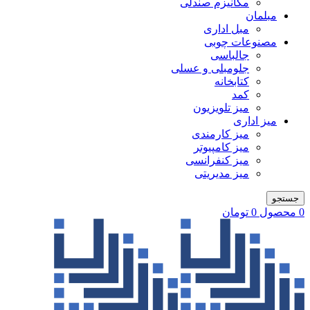
مکانیزم صندلی
مبلمان
مبل اداری
مصنوعات چوبی
جالباسی
جلومبلی و عسلی
کتابخانه
کمد
میز تلویزیون
میز اداری
میز کارمندی
میز کامپیوتر
میز کنفرانسی
میز مدیریتی
جستجو
0
محصول
0
تومان