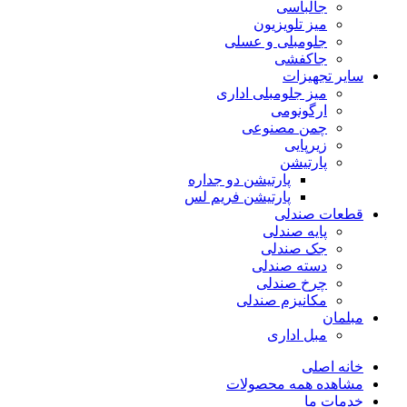
جالباسی
میز تلویزیون
جلومبلی و عسلی
جاکفشی
سایر تجهیزات
میز جلومبلی اداری
ارگونومی
چمن مصنوعی
زیرپایی
پارتیشن
پارتیشن دو جداره
پارتیشن فریم لس
قطعات صندلی
پایه صندلی
جک صندلی
دسته صندلی
چرخ صندلی
مکانیزم صندلی
مبلمان
مبل اداری
خانه اصلی
مشاهده همه محصولات
خدمات ما