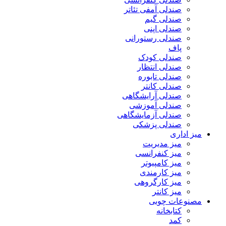
صندلی آمفی تئاتر
صندلی گیم
صندلی اپنی
صندلی رستورانی
پاف
صندلی کودک
صندلی انتظار
صندلی تابوره
صندلی کانتر
صندلی آرایشگاهی
صندلی آموزشی
صندلی آزمایشگاهی
صندلی پزشکی
میز اداری
میز مدیریت
میز کنفرانسی
میز کامپیوتر
میز کارمندی
میز کارگروهی
میز کانتر
مصنوعات چوبی
کتابخانه
کمد