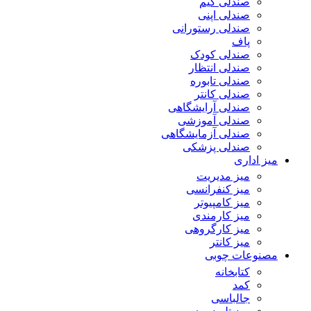
صندلی گیم
صندلی اپنی
صندلی رستورانی
پاف
صندلی کودک
صندلی انتظار
صندلی تابوره
صندلی کانتر
صندلی آرایشگاهی
صندلی آموزشی
صندلی آزمایشگاهی
صندلی پزشکی
میز اداری
میز مدیریت
میز کنفرانسی
میز کامپیوتر
میز کارمندی
میز کارگروهی
میز کانتر
مصنوعات چوبی
کتابخانه
کمد
جالباسی