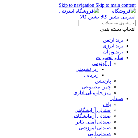
Skip to navigation
Skip to main content
انتخاب دسته بندی
برند آرتمن
برند انرژی
برند ویهان
سایر تجهیزات
ارگونومی
زیر نشیمنی
زیرپایی
پارتیشن
چمن مصنوعی
میز جلومبلی اداری
صندلی
پاف
صندلی آرایشگاهی
صندلی آزمایشگاهی
صندلی آمفی تئاتر
صندلی آموزشی
صندلی اپنی