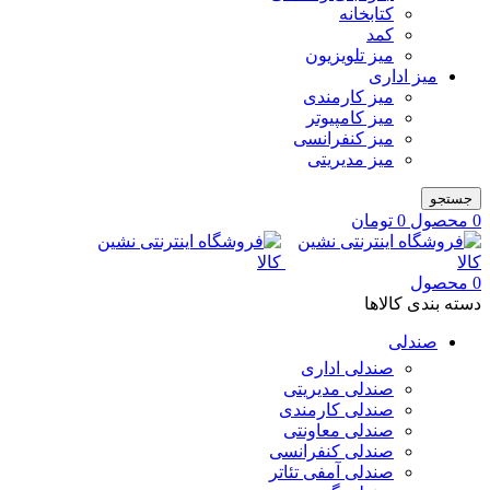
کتابخانه
کمد
میز تلویزیون
میز اداری
میز کارمندی
میز کامپیوتر
میز کنفرانسی
میز مدیریتی
جستجو
0
محصول
0
تومان
0
محصول
دسته بندی کالاها
صندلی
صندلی اداری
صندلی مدیریتی
صندلی کارمندی
صندلی معاونتی
صندلی کنفرانسی
صندلی آمفی تئاتر