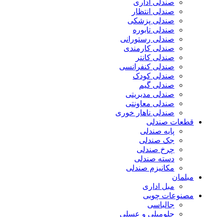
صندلی اداری
صندلی انتظار
صندلی پزشکی
صندلی تابوره
صندلی رستورانی
صندلی کارمندی
صندلی کانتر
صندلی کنفرانسی
صندلی کودک
صندلی گیم
صندلی مدیریتی
صندلی معاونتی
صندلی ناهار خوری
قطعات صندلی
پایه صندلی
جک صندلی
چرخ صندلی
دسته صندلی
مکانیزم صندلی
مبلمان
مبل اداری
مصنوعات چوبی
جالباسی
جلومبلی و عسلی