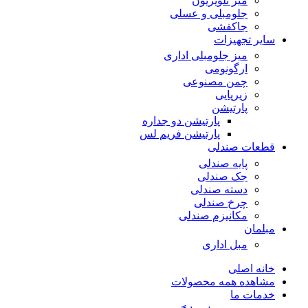
میز تلویزیون
جلومبلی و عسلی
جاکفشی
سایر تجهیزات
میز جلومبلی اداری
ارگونومی
چمن مصنوعی
زیرپایی
پارتیشن
پارتیشن دو جداره
پارتیشن فریم لس
قطعات صندلی
پایه صندلی
جک صندلی
دسته صندلی
چرخ صندلی
مکانیزم صندلی
مبلمان
مبل اداری
خانه اصلی
مشاهده همه محصولات
خدمات ما