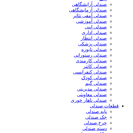
صندلی آرایشگاهی
صندلی آزمایشگاهی
صندلی آمفی تئاتر
صندلی آموزشی
صندلی اپنی
صندلی اداری
صندلی انتظار
صندلی پزشکی
صندلی تابوره
صندلی رستورانی
صندلی کارمندی
صندلی کانتر
صندلی کنفرانسی
صندلی کودک
صندلی گیم
صندلی مدیریتی
صندلی معاونتی
صندلی ناهار خوری
قطعات صندلی
پایه صندلی
جک صندلی
چرخ صندلی
دسته صندلی