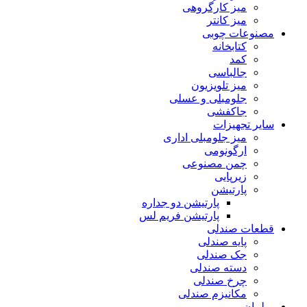
میز کارگروهی
میز کانتر
مصنوعات چوبی
کتابخانه
کمد
جالباسی
میز تلویزیون
جلومبلی و عسلی
جاکفشی
سایر تجهیزات
میز جلومبلی اداری
ارگونومی
چمن مصنوعی
زیرپایی
پارتیشن
پارتیشن دو جداره
پارتیشن فریم لس
قطعات صندلی
پایه صندلی
جک صندلی
دسته صندلی
چرخ صندلی
مکانیزم صندلی
مبلمان