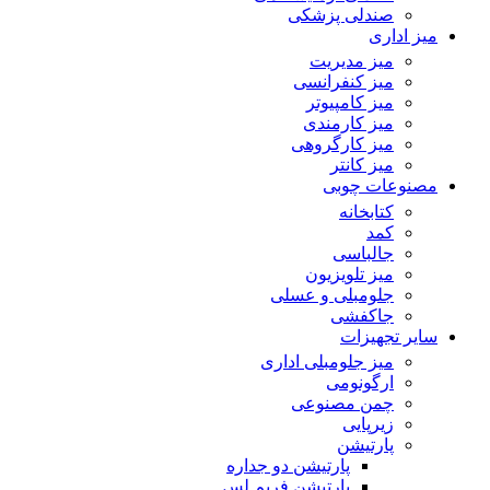
صندلی پزشکی
میز اداری
میز مدیریت
میز کنفرانسی
میز کامپیوتر
میز کارمندی
میز کارگروهی
میز کانتر
مصنوعات چوبی
کتابخانه
کمد
جالباسی
میز تلویزیون
جلومبلی و عسلی
جاکفشی
سایر تجهیزات
میز جلومبلی اداری
ارگونومی
چمن مصنوعی
زیرپایی
پارتیشن
پارتیشن دو جداره
پارتیشن فریم لس