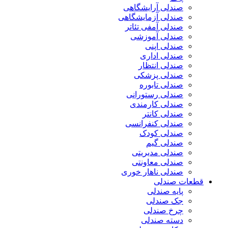
صندلی آرایشگاهی
صندلی آزمایشگاهی
صندلی آمفی تئاتر
صندلی آموزشی
صندلی اپنی
صندلی اداری
صندلی انتظار
صندلی پزشکی
صندلی تابوره
صندلی رستورانی
صندلی کارمندی
صندلی کانتر
صندلی کنفرانسی
صندلی کودک
صندلی گیم
صندلی مدیریتی
صندلی معاونتی
صندلی ناهار خوری
قطعات صندلی
پایه صندلی
جک صندلی
چرخ صندلی
دسته صندلی