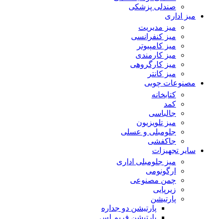
صندلی پزشکی
میز اداری
میز مدیریت
میز کنفرانسی
میز کامپیوتر
میز کارمندی
میز کارگروهی
میز کانتر
مصنوعات چوبی
کتابخانه
کمد
جالباسی
میز تلویزیون
جلومبلی و عسلی
جاکفشی
سایر تجهیزات
میز جلومبلی اداری
ارگونومی
چمن مصنوعی
زیرپایی
پارتیشن
پارتیشن دو جداره
پارتیشن فریم لس