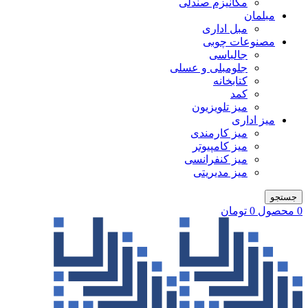
مکانیزم صندلی
مبلمان
مبل اداری
مصنوعات چوبی
جالباسی
جلومبلی و عسلی
کتابخانه
کمد
میز تلویزیون
میز اداری
میز کارمندی
میز کامپیوتر
میز کنفرانسی
میز مدیریتی
جستجو
0
محصول
0
تومان